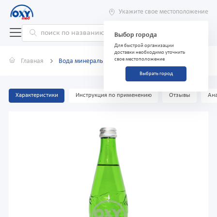
Укажите свое местоположение
Выбор города
Для быстрой организации
доставки необходимо уточнить
свое местоположение
Главная
Вода минеральная Чорток 0,5 л
Выбрать город
Характеристики
Инструкция по применению
Отзывы
Ана