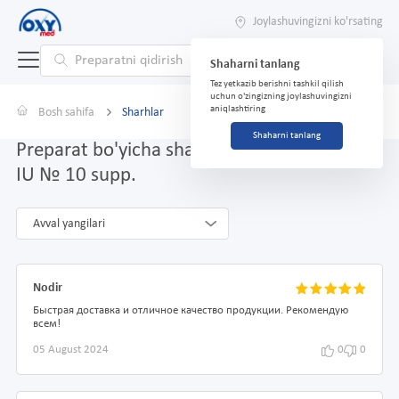
Joylashuvingizni ko'rsating
Shaharni tanlang
Tez yetkazib berishni tashkil qilish
uchun o'zingizning joylashuvingizni
aniqlashtiring
Bosh sahifa
Sharhlar
Shaharni tanlang
Preparat bo'yicha sharhlar Viferon 500 000
IU № 10 supp.
Avval yangilari
Nodir
Быстрая доставка и отличное качество продукции. Рекомендую
всем!
05 August 2024
0
0