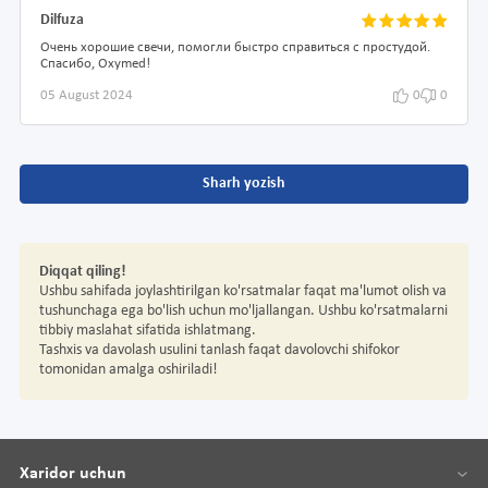
Dilfuza
Очень хорошие свечи, помогли быстро справиться с простудой.
Спасибо, Oxymed!
05 August 2024
0
0
Sharh yozish
Diqqat qiling!
Ushbu sahifada joylashtirilgan ko'rsatmalar faqat ma'lumot olish va
tushunchaga ega bo'lish uchun mo'ljallangan. Ushbu ko'rsatmalarni
tibbiy maslahat sifatida ishlatmang.
Tashxis va davolash usulini tanlash faqat davolovchi shifokor
tomonidan amalga oshiriladi!
Xaridor uchun