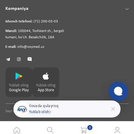
Kompaniya
Ishonch telefoni:
(71) 200-03-03
Manzil:
100044, Toshkent sh., Sergeli
tumani, koʻch. Bezakchilik, 18A
E-mail:
info@oxymed.uz
Yuklab oling
Yuklab oling
Google Play
App Store
Ilovada qulayroq
Sayt yaratuvchi
pharmit.uz
Yuklab olish
0