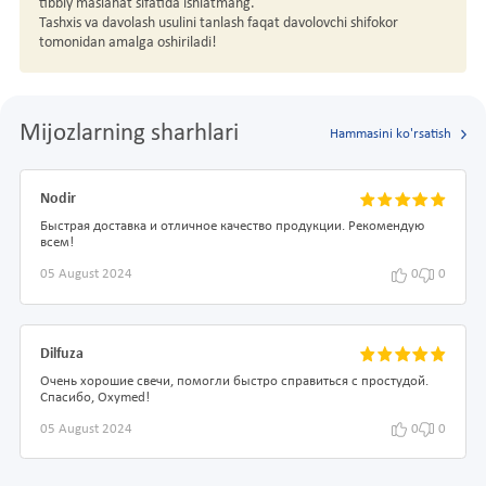
tibbiy maslahat sifatida ishlatmang.
Tashxis va davolash usulini tanlash faqat davolovchi shifokor
tomonidan amalga oshiriladi!
Mijozlarning sharhlari
Hammasini ko'rsatish
Nodir
Быстрая доставка и отличное качество продукции. Рекомендую
всем!
05 August 2024
0
0
Dilfuza
Очень хорошие свечи, помогли быстро справиться с простудой.
Спасибо, Oxymed!
05 August 2024
0
0