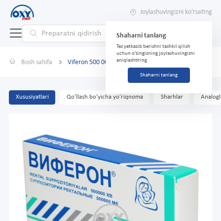
Joylashuvingizni ko'rsating
Shaharni tanlang
Tez yetkazib berishni tashkil qilish
uchun o'zingizning joylashuvingizni
aniqlashtiring
Bosh sahifa
Viferon 500 000 IU № 10 supp.
Shaharni tanlang
Xususiyatlari
Qo'llash bo'yicha yo'riqnoma
Sharhlar
Analogl