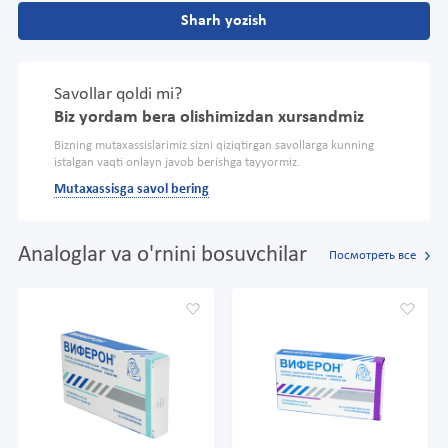
Sharh yozish
Savollar qoldi mi?
Biz yordam bera olishimizdan xursandmiz
Bizning mutaxassislarimiz sizni qiziqtirgan savollarga kunning
istalgan vaqti onlayn javob berishga tayyormiz.
Mutaxassisga savol bering
Analoglar va o'rnini bosuvchilar
Посмотреть все