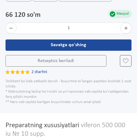
66 120 so'm
Mavjud
1
Savatga qo'shing
Retseptsiz beriladi
2 sharhni
Toshkent bo'ylab yetkazib berish - Buyurtma to'langan paytdan boshlab 2 soat
ichida.
* Mahsulotning tashqi ko'rinishi va yo'riqnomasi veb-saytda ko'rsatilganidan
farq qilishi mumkin
** Narx veb-saytda berilgan buyurtmalar uchun amal qiladi
Preparatning xususiyatlari
viferon 500 000
iu № 10 supp.