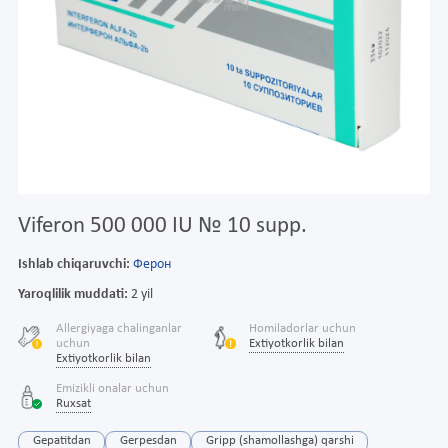
Viferon 500 000 IU № 10 supp.
Ishlab chiqaruvchi:
Ферон
Yaroqlilik muddati:
2 yil
Allergiyaga chalinganlar
Homiladorlar uchun
uchun
Extiyotkorlik bilan
Extiyotkorlik bilan
Emizikli onalar uchun
Ruxsat
Gepatitdan
Gerpesdan
Gripp (shamollashga) qarshi