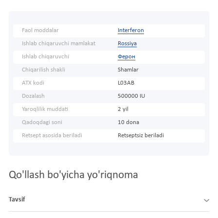
Faol moddalar
Interferon
Ishlab chiqaruvchi mamlakat
Rossiya
Ishlab chiqaruvchi
Ферон
Chiqarilish shakli
Shamlar
ATX kodi
L03AB
Dozalash
500000 IU
Yaroqlilik muddati
2 yil
Qadoqdagi soni
10 dona
Retsept asosida beriladi
Retseptsiz beriladi
Qo'llash bo'yicha yo'riqnoma
Tavsif