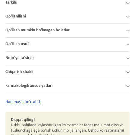
Tarkibi
Qo'llanilishi
Qo'llash mumkin bo'lmagan holatlar
Qo'llash usuli
Nojo´ya ta´sirlar
Chiqarish shakli
Farmakologik xususiyatlari
Hammasini ko'rsatish
Diqqat qiling!
Ushbu sahifada joylashtirilgan ko'rsatmalar faqat ma'lumot olish va
tushunchaga ega bo'lish uchun mo'ljallangan. Ushbu ko'rsatmalarni