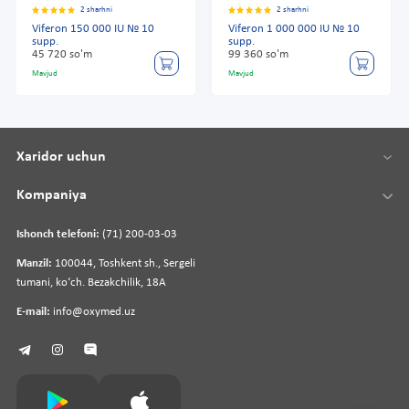
2 sharhni
2 sharhni
Viferon 150 000 IU № 10
Viferon 1 000 000 IU № 10
supp.
supp.
45 720 so'm
99 360 so'm
Mavjud
Mavjud
Xaridor uchun
Kompaniya
Ishonch telefoni:
(71) 200-03-03
Manzil:
100044, Toshkent sh., Sergeli
tumani, koʻch. Bezakchilik, 18A
E-mail:
info@oxymed.uz