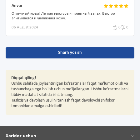
Anvar
Отличный крем! Легкая текстура и приятный запах. Быстро
впитывается и увлажняет кожу.
06 August 2024
0
0
Sharh yozish
Diqqat qiling!
Ushbu sahifada joylashtirilgan ko'rsatmalar faqat ma'lumot olish va
tushunchaga ega bo'lish uchun mo'ljallangan. Ushbu ko'rsatmalarni
tibbiy maslahat sifatida ishlatmang.
Tashxis va davolash usulini tanlash faqat davolovchi shifokor
tomonidan amalga oshiriladi!
Xaridor uchun