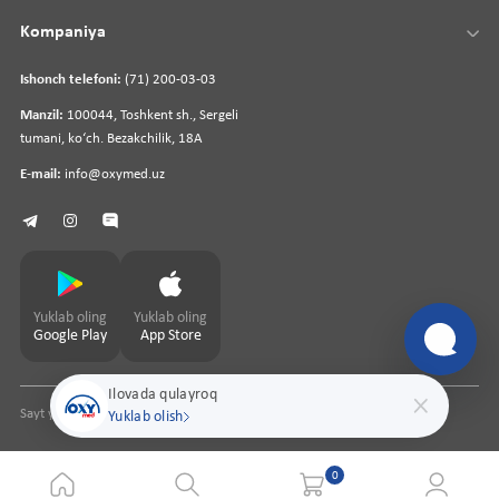
Kompaniya
Ishonch telefoni:
(71) 200-03-03
Manzil:
100044, Toshkent sh., Sergeli
tumani, koʻch. Bezakchilik, 18A
E-mail:
info@oxymed.uz
Yuklab oling
Yuklab oling
Google Play
App Store
Ilovada qulayroq
Sayt yaratuvchi
pharmit.uz
Yuklab olish
0