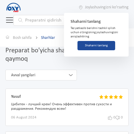
Joylashuvingizni ko'rsating
Shaharni tanlang
Tez yetkazib berishni tashkil qilish
uchun o'zingizning joylashuvingizni
aniqlashtiring
Bosh sahifa
Sharhlar
Shaharni tanlang
Preparat bo'yicha sharhlar Tsibiten, 30 g,
qaymoq
Avval yangilari
Yusuf
Цибитен - лучший крем! Очень эффективен против сухости и
раздражения. Рекомендую всем!
06 August 2024
0
0