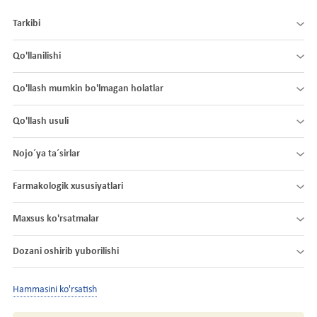
Tarkibi
Qo'llanilishi
Qo'llash mumkin bo'lmagan holatlar
Qo'llash usuli
Nojo´ya ta´sirlar
Farmakologik xususiyatlari
Maxsus ko'rsatmalar
Dozani oshirib yuborilishi
Hammasini ko'rsatish