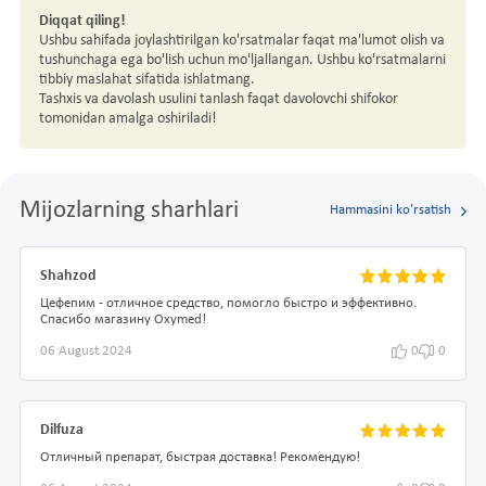
Diqqat qiling!
Ushbu sahifada joylashtirilgan ko'rsatmalar faqat ma'lumot olish va
tushunchaga ega bo'lish uchun mo'ljallangan. Ushbu ko'rsatmalarni
tibbiy maslahat sifatida ishlatmang.
Tashxis va davolash usulini tanlash faqat davolovchi shifokor
tomonidan amalga oshiriladi!
Mijozlarning sharhlari
Hammasini ko'rsatish
Shahzod
Цефепим - отличное средство, помогло быстро и эффективно.
Спасибо магазину Oxymed!
06 August 2024
0
0
Dilfuza
Отличный препарат, быстрая доставка! Рекомендую!