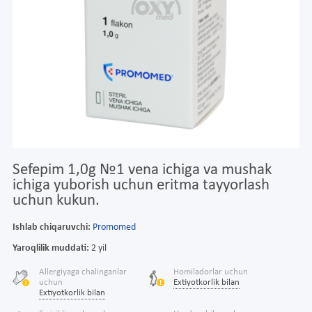
Sefepim 1,0g №1 vena ichiga va mushak
ichiga yuborish uchun eritma tayyorlash
uchun kukun.
Ishlab chiqaruvchi:
Promomed
Yaroqlilik muddati:
2 yil
Allergiyaga chalinganlar
Homiladorlar uchun
uchun
Extiyotkorlik bilan
Extiyotkorlik bilan