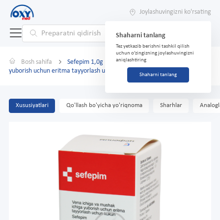
Joylashuvingizni ko'rsating
Shaharni tanlang
Tez yetkazib berishni tashkil qilish
uchun o'zingizning joylashuvingizni
aniqlashtiring
Bosh sahifa
Sefepim 1,0g №1 vena ichiga va mushak ichiga
yuborish uchun eritma tayyorlash uchun kukun.
Shaharni tanlang
Xususiyatlari
Qo'llash bo'yicha yo'riqnoma
Sharhlar
Analogl