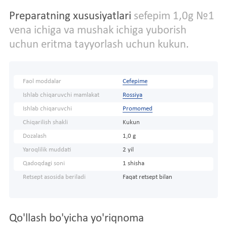
Preparatning xususiyatlari
sefepim 1,0g №1
vena ichiga va mushak ichiga yuborish
uchun eritma tayyorlash uchun kukun.
Faol moddalar
Cefepime
Ishlab chiqaruvchi mamlakat
Rossiya
Ishlab chiqaruvchi
Promomed
Chiqarilish shakli
Kukun
Dozalash
1,0 g
Yaroqlilik muddati
2 yil
Qadoqdagi soni
1 shisha
Retsept asosida beriladi
Faqat retsept bilan
Qo'llash bo'yicha yo'riqnoma