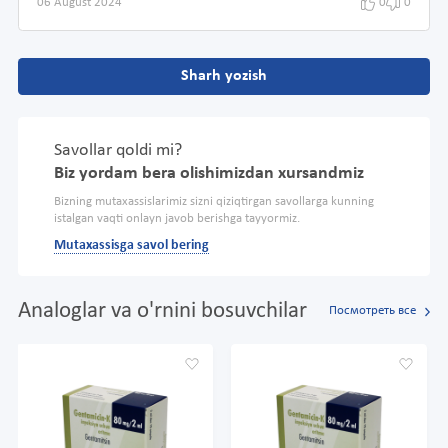
06 August 2024
0
0
Sharh yozish
Savollar qoldi mi?
Biz yordam bera olishimizdan xursandmiz
Bizning mutaxassislarimiz sizni qiziqtirgan savollarga kunning
istalgan vaqti onlayn javob berishga tayyormiz.
Mutaxassisga savol bering
Analoglar va o'rnini bosuvchilar
Посмотреть все