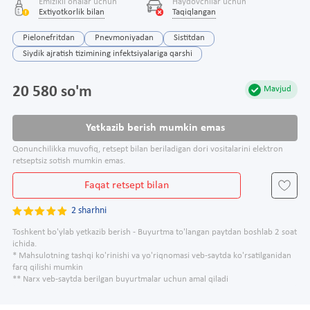
Emizikli onalar uchun
Haydovchilar uchun
Extiyotkorlik bilan
Taqiqlangan
Pielonefritdan
Pnevmoniyadan
Sistitdan
Siydik ajratish tizimining infektsiyalariga qarshi
20 580 so'm
Mavjud
Yetkazib berish mumkin emas
Qonunchilikka muvofiq, retsept bilan beriladigan dori vositalarini elektron
retseptsiz sotish mumkin emas.
Faqat retsept bilan
2 sharhni
Toshkent bo'ylab yetkazib berish - Buyurtma to'langan paytdan boshlab 2 soat
ichida.
* Mahsulotning tashqi ko'rinishi va yo'riqnomasi veb-saytda ko'rsatilganidan
farq qilishi mumkin
** Narx veb-saytda berilgan buyurtmalar uchun amal qiladi