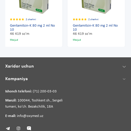
2 sharhni
2 sharhni
Gentamitsin-K 80 mg 2 ml No
Gentamitsin-K 80 mg 2 ml No
10
10
46 419 so'm
46 419 so'm
Mavjud
Mavjud
Xaridor uchun
Kompaniya
Ishonch telefoni:
(71) 200-03-03
Manzil:
100044, Toshkent sh., Sergeli
tumani, koʻch. Bezakchilik, 18A
E-mail:
info@oxymed.uz