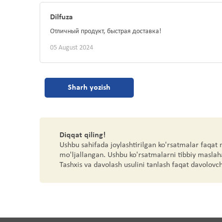
Dilfuza
Отличный продукт, быстрая доставка!
05 August 2024
Sharh yozish
Diqqat qiling!
Ushbu sahifada joylashtirilgan ko'rsatmalar faqat
mo'ljallangan. Ushbu ko'rsatmalarni tibbiy maslah
Tashxis va davolash usulini tanlash faqat davolovc