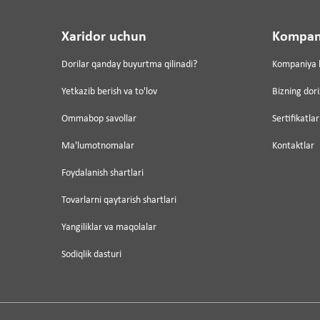
Xaridor uchun
Kompan
Dorilar qanday buyurtma qilinadi?
Kompaniya 
Yetkazib berish va to'lov
Bizning dor
Ommabop savollar
Sertifikatlar
Ma'lumotnomalar
Kontaktlar
Foydalanish shartlari
Tovarlarni qaytarish shartlari
Yangiliklar va maqolalar
Sodiqlik dasturi