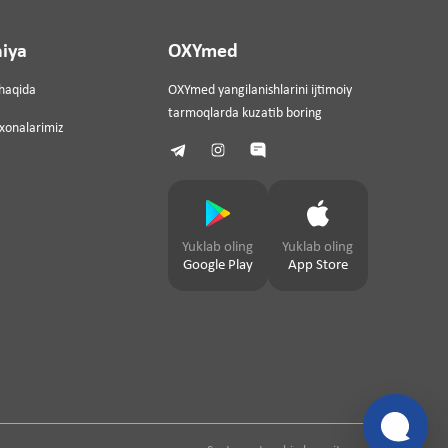
iya
OXYmed
haqida
OXYmed yangilanishlarini ijtimoiy
tarmoqlarda kuzatib boring
ixonalarimiz
Yuklab oling
Yuklab oling
Google Play
App Store