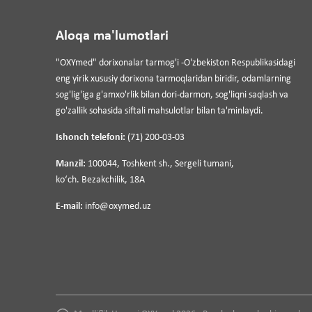
Aloqa ma'lumotlari
"OXYmed" dorixonalar tarmog'i -O'zbekiston Respublikasidagi
eng yirik xususiy dorixona tarmoqlaridan biridir, odamlarning
sog'lig'iga g'amxo'rlik bilan dori-darmon, sog'liqni saqlash va
go'zallik sohasida siftali mahsulotlar bilan ta'minlaydi.
Ishonch telefoni:
(71) 200-03-03
Manzil:
100044, Toshkent sh., Sergeli tumani,
koʻch. Bezakchilik, 18A
E-mail:
info@oxymed.uz