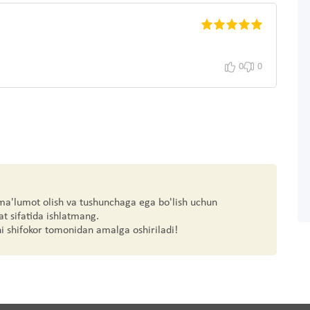
0
0
 ma'lumot olish va tushunchaga ega bo'lish uchun
at sifatida ishlatmang.
hi shifokor tomonidan amalga oshiriladi!