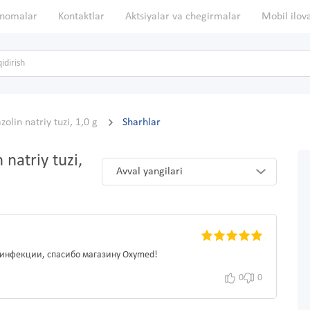
nomalar
Kontaktlar
Aktsiyalar va chegirmalar
Mobil ilov
zolin natriy tuzi, 1,0 g
Sharhlar
 natriy tuzi,
Avval yangilari
 инфекции, спасибо магазину Oxymed!
0
0