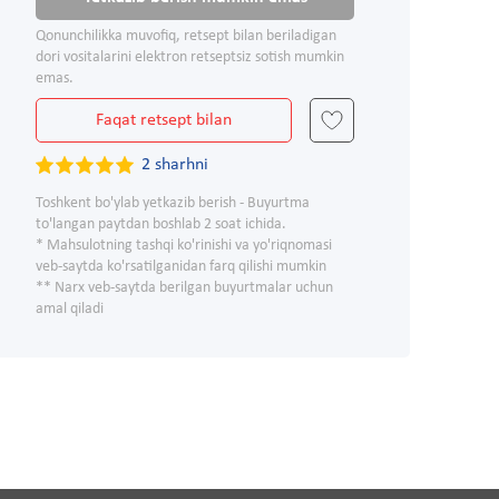
Qonunchilikka muvofiq, retsept bilan beriladigan
dori vositalarini elektron retseptsiz sotish mumkin
emas.
Faqat retsept bilan
2 sharhni
Toshkent bo'ylab yetkazib berish - Buyurtma
to'langan paytdan boshlab 2 soat ichida.
* Mahsulotning tashqi ko'rinishi va yo'riqnomasi
veb-saytda ko'rsatilganidan farq qilishi mumkin
** Narx veb-saytda berilgan buyurtmalar uchun
amal qiladi