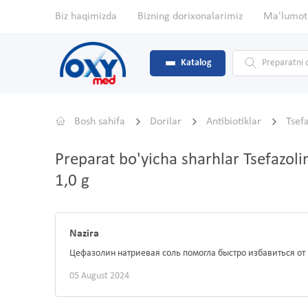
Biz haqimizda
Bizning dorixonalarimiz
Ma'lumot
Katalog
Bosh sahifa
Dorilar
Antibiotiklar
Tsefa
Preparat bo'yicha sharhlar Tsefazolin
1,0 g
Nazira
Цефазолин натриевая соль помогла быстро избавиться от
05 August 2024