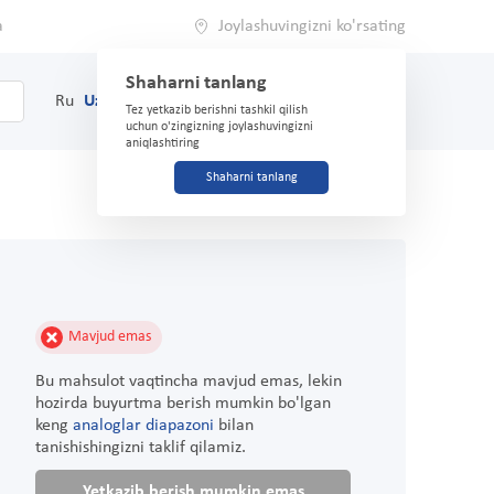
a
Joylashuvingizni ko'rsating
Shaharni tanlang
0
Savat
Ru
Uz
(71) 200-03-03
Tez yetkazib berishni tashkil qilish
uchun o'zingizning joylashuvingizni
aniqlashtiring
Shaharni tanlang
Mavjud emas
Bu mahsulot vaqtincha mavjud emas, lekin
hozirda buyurtma berish mumkin bo'lgan
keng
analoglar diapazoni
bilan
tanishishingizni taklif qilamiz.
Yetkazib berish mumkin emas