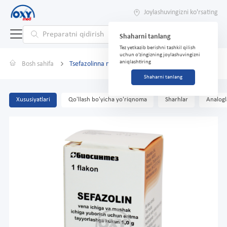
Joylashuvingizni ko'rsating
Shaharni tanlang
Tez yetkazib berishni tashkil qilish
uchun o'zingizning joylashuvingizni
aniqlashtiring
Bosh sahifa
Tsefazolinna natriy tuzi 1.0g
Shaharni tanlang
Xususiyatlari
Qo'llash bo'yicha yo'riqnoma
Sharhlar
Analogl