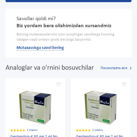
Savollar qoldi mi?
Biz yordam bera olishimizdan xursandmiz
Bizning mutaxassislarimiz sizni qiziqtirgan savollarga kunning
istalgan vaqti onlayn javob berishga tayyormiz.
Mutaxassisga savol bering
Analoglar va o'rnini bosuvchilar
Посмотреть все
2 sharhni
2 sharhni
Gentamitsin-K 80 mg 2 ml No
Gentamitsin-K 80 mg 2 ml No