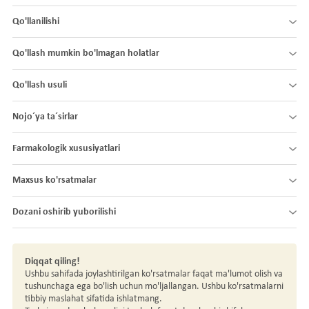
Qo'llanilishi
Qo'llash mumkin bo'lmagan holatlar
Qo'llash usuli
Nojo´ya ta´sirlar
Farmakologik xususiyatlari
Maxsus ko'rsatmalar
Dozani oshirib yuborilishi
Diqqat qiling!
Ushbu sahifada joylashtirilgan ko'rsatmalar faqat ma'lumot olish va
tushunchaga ega bo'lish uchun mo'ljallangan. Ushbu ko'rsatmalarni
tibbiy maslahat sifatida ishlatmang.