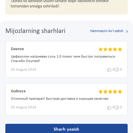
Tashxis va davolash usulini tanlash faqat davolovchi shifokor
tomonidan amalga oshiriladi!
Mijozlarning sharhlari
Hammasini ko'rsatish
Davron
Цефазолин натриевая соль 1,0 помог мне быстро поправиться.
Спасибо Oxymed!
05 August 2024
0
0
Gulnoza
Отличный препарат! Быстрая доставка и хорошее качество.
05 August 2024
0
0
Sharh yozish