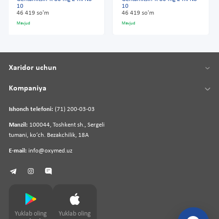
10
10
46 419 so'm
46 419 so'm
Mavjud
Mavjud
Xaridor uchun
Kompaniya
Ishonch telefoni:
(71) 200-03-03
Manzil:
100044, Toshkent sh., Sergeli
tumani, koʻch. Bezakchilik, 18A
E-mail:
info@oxymed.uz
Yuklab oling
Yuklab oling