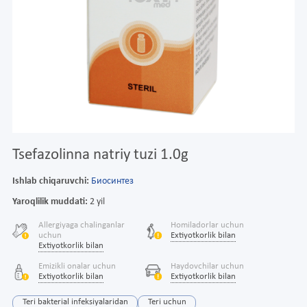
Tsefazolinna natriy tuzi 1.0g
Ishlab chiqaruvchi:
Биосинтез
Yaroqlilik muddati:
2 yil
Allergiyaga chalinganlar
Homiladorlar uchun
uchun
Extiyotkorlik bilan
Extiyotkorlik bilan
Emizikli onalar uchun
Haydovchilar uchun
Extiyotkorlik bilan
Extiyotkorlik bilan
Teri bakterial infeksiyalaridan
Teri uchun