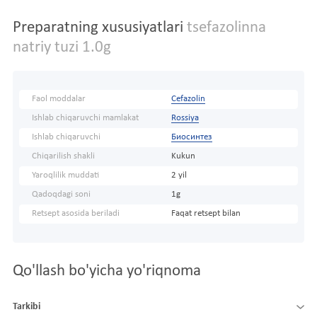
Preparatning xususiyatlari
tsefazolinna
natriy tuzi 1.0g
Faol moddalar
Cefazolin
Ishlab chiqaruvchi mamlakat
Rossiya
Ishlab chiqaruvchi
Биосинтез
Chiqarilish shakli
Kukun
Yaroqlilik muddati
2 yil
Qadoqdagi soni
1g
Retsept asosida beriladi
Faqat retsept bilan
Qo'llash bo'yicha yo'riqnoma
Tarkibi