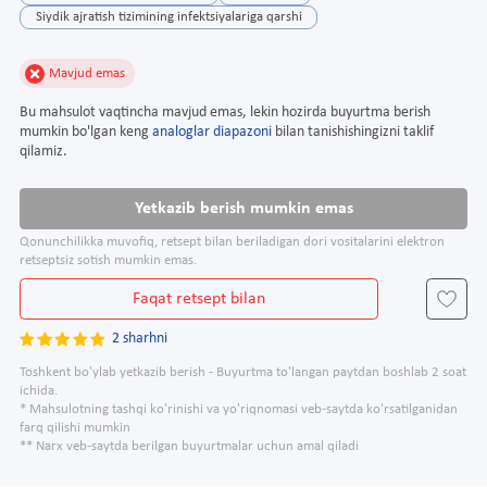
Siydik ajratish tizimining infektsiyalariga qarshi
Mavjud emas
Bu mahsulot vaqtincha mavjud emas, lekin hozirda buyurtma berish
mumkin bo'lgan keng
analoglar diapazoni
bilan tanishishingizni taklif
qilamiz.
Yetkazib berish mumkin emas
Qonunchilikka muvofiq, retsept bilan beriladigan dori vositalarini elektron
retseptsiz sotish mumkin emas.
Faqat retsept bilan
2 sharhni
Toshkent bo'ylab yetkazib berish - Buyurtma to'langan paytdan boshlab 2 soat
ichida.
* Mahsulotning tashqi ko'rinishi va yo'riqnomasi veb-saytda ko'rsatilganidan
farq qilishi mumkin
** Narx veb-saytda berilgan buyurtmalar uchun amal qiladi