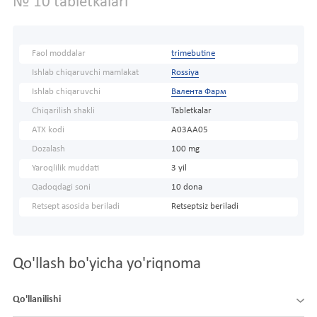
№ 10 tabletkalari
Faol moddalar
trimebutine
Ishlab chiqaruvchi mamlakat
Rossiya
Ishlab chiqaruvchi
Валента Фарм
Chiqarilish shakli
Tabletkalar
ATX kodi
A03AA05
Dozalash
100 mg
Yaroqlilik muddati
3 yil
Qadoqdagi soni
10 dona
Retsept asosida beriladi
Retseptsiz beriladi
Qo'llash bo'yicha yo'riqnoma
Qo'llanilishi