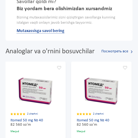
Savollar qoldi mi?
Biz yordam bera olishimizdan xursandmiz
Bizning mutaxassislarimiz sizni qiziqtirgan savollarga kunning
istalgan vaqti onlayn javob berishga tayyormiz.
Mutaxassisga savol bering
Analoglar va o'rnini bosuvchilar
Посмотреть все
2 sharhni
2 sharhni
Itomed 50 mg № 40
Itomed 50 mg № 40
82 560 so'm
82 560 so'm
Mavjud
Mavjud