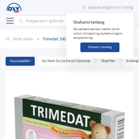
Joylashuvingizni ko'rsating
Shaharni tanlang
Tez yetkazib berishni tashkil qilish
uchun o'zingizning joylashuvingizni
aniqlashtiring
Bosh sahifa
Trimedat 100 mg № 10 tabletkalari
Shaharni tanlang
Xususiyatlari
Qo'llash bo'yicha yo'riqnoma
Sharhlar
Analogl