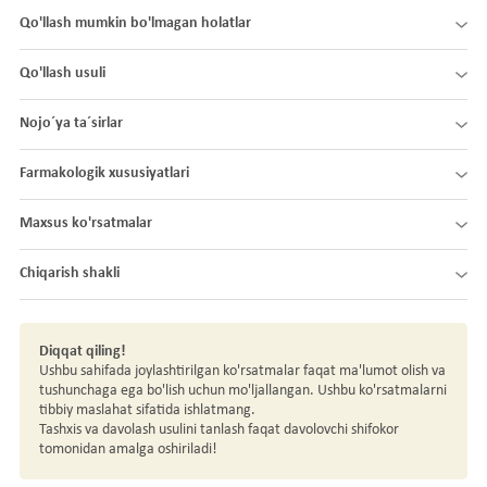
Qo'llash mumkin bo'lmagan holatlar
Qo'llash usuli
Nojo´ya ta´sirlar
Farmakologik xususiyatlari
Maxsus ko'rsatmalar
Chiqarish shakli
Diqqat qiling!
Ushbu sahifada joylashtirilgan ko'rsatmalar faqat ma'lumot olish va
tushunchaga ega bo'lish uchun mo'ljallangan. Ushbu ko'rsatmalarni
tibbiy maslahat sifatida ishlatmang.
Tashxis va davolash usulini tanlash faqat davolovchi shifokor
tomonidan amalga oshiriladi!