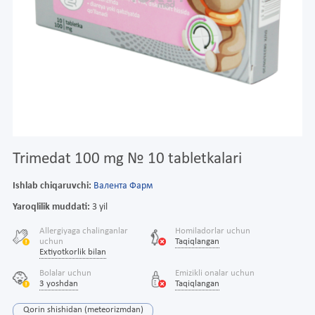
Trimedat 100 mg № 10 tabletkalari
Ishlab chiqaruvchi:
Валента Фарм
Yaroqlilik muddati:
3 yil
Allergiyaga chalinganlar
Homiladorlar uchun
uchun
Taqiqlangan
Extiyotkorlik bilan
Bolalar uchun
Emizikli onalar uchun
3 yoshdan
Taqiqlangan
Qorin shishidan (meteorizmdan)