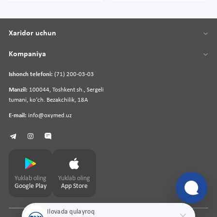
Xaridor uchun
Kompaniya
Ishonch telefoni:
(71) 200-03-03
Manzil:
100044, Toshkent sh., Sergeli
tumani, koʻch. Bezakchilik, 18A
E-mail:
info@oxymed.uz
Yuklab oling
Yuklab oling
Google Play
App Store
Ilovada qulayroq