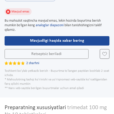
Mavjud emas
Bu mahsulot vaqtincha mavjud emas, lekin hozirda buyurtma berish
mumkin bo'lgan keng
analoglar diapazoni
bilan tanishishingizni taklif
qilamiz.
Mavjudligi haqida xabar bering
Retseptsiz beriladi
2 sharhni
Toshkent bo'ylab yetkazib berish - Buyurtma to'langan paytdan boshlab 2 soat
ichida.
* Mahsulotning tashqi ko'rinishi va yo'riqnomasi veb-saytda ko'rsatilganidan
farq qilishi mumkin
** Narx veb-saytda berilgan buyurtmalar uchun amal qiladi
Preparatning xususiyatlari
trimedat 100 mg