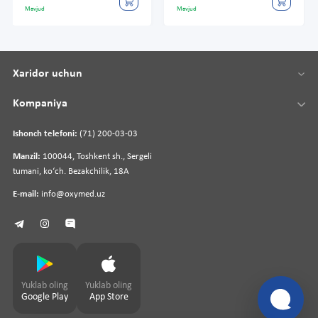
Mavjud
Mavjud
Xaridor uchun
Kompaniya
Ishonch telefoni:
(71) 200-03-03
Manzil:
100044, Toshkent sh., Sergeli
tumani, koʻch. Bezakchilik, 18A
E-mail:
info@oxymed.uz
Yuklab oling
Yuklab oling
Google Play
App Store