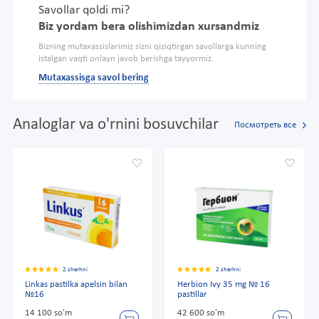
Savollar qoldi mi?
Biz yordam bera olishimizdan xursandmiz
Bizning mutaxassislarimiz sizni qiziqtirgan savollarga kunning
istalgan vaqti onlayn javob berishga tayyormiz.
Mutaxassisga savol bering
Analoglar va o'rnini bosuvchilar
Посмотреть все
2 sharhni
2 sharhni
Linkas pastilka apelsin bilan
Herbion Ivy 35 mg № 16
№16
pastillar
14 100 so'm
42 600 so'm