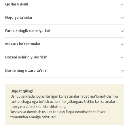
Qo'llash usuli
Nojo´ya ta´sirlar
Farmakologik xususiyatlari
Maxsus ko'rsatmalar
Dozani oshirib yuborilishi
Dorilarning o'zaro ta'siri
Diqqat qiling!
Ushbu sahifada joylashtirilgan ko'rsatmalar faqat ma'lumot olish va
tushunchaga ega bo'lish uchun mo'ljallangan. Ushbu ko'rsatmalarni
tibbiy maslahat sifatida ishlatmang.
Tashxis va davolash usulini tanlash faqat davolovchi shifokor
tomonidan amalga oshiriladi!