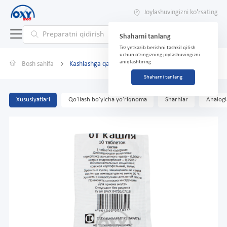
Joylashuvingizni ko'rsating
Shaharni tanlang
Tez yetkazib berishni tashkil qilish
uchun o'zingizning joylashuvingizni
aniqlashtiring
Bosh sahifa
Kashlashga qarshi tabletkalar №10
Shaharni tanlang
Xususiyatlari
Qo'llash bo'yicha yo'riqnoma
Sharhlar
Analogl