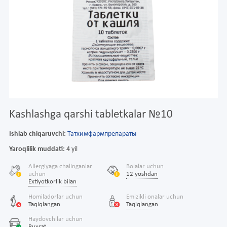
Kashlashga qarshi tabletkalar №10
Ishlab chiqaruvchi:
Татхимфармпрепараты
Yaroqlilik muddati:
4 yil
Allergiyaga chalinganlar
Bolalar uchun
uchun
12 yoshdan
Extiyotkorlik bilan
Homiladorlar uchun
Emizikli onalar uchun
Taqiqlangan
Taqiqlangan
Haydovchilar uchun