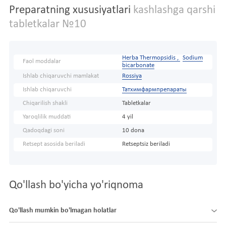
Preparatning xususiyatlari
kashlashga qarshi
tabletkalar №10
Herba Thermopsidis ,
Sodium
Faol moddalar
bicarbonate
Ishlab chiqaruvchi mamlakat
Rossiya
Ishlab chiqaruvchi
Татхимфармпрепараты
Chiqarilish shakli
Tabletkalar
Yaroqlilik muddati
4 yil
Qadoqdagi soni
10 dona
Retsept asosida beriladi
Retseptsiz beriladi
Qo'llash bo'yicha yo'riqnoma
Qo'llash mumkin bo'lmagan holatlar