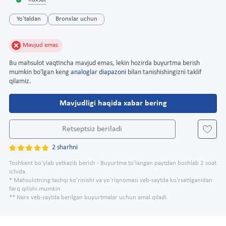
Ruxsat
Yo'taldan
Bronxlar uchun
Mavjud emas
Bu mahsulot vaqtincha mavjud emas, lekin hozirda buyurtma berish
mumkin bo'lgan keng
analoglar diapazoni
bilan tanishishingizni taklif
qilamiz.
Mavjudligi haqida xabar bering
Retseptsiz beriladi
2 sharhni
Toshkent bo'ylab yetkazib berish - Buyurtma to'langan paytdan boshlab 2 soat
ichida.
* Mahsulotning tashqi ko'rinishi va yo'riqnomasi veb-saytda ko'rsatilganidan
farq qilishi mumkin
** Narx veb-saytda berilgan buyurtmalar uchun amal qiladi