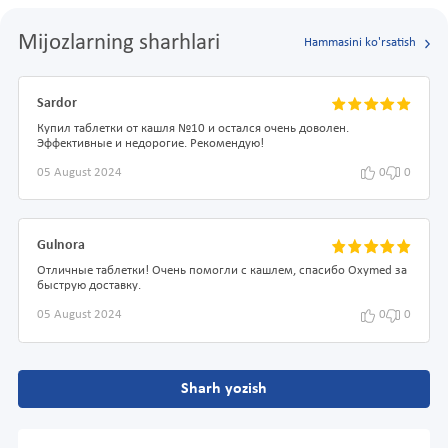
Mijozlarning sharhlari
Hammasini ko'rsatish
Sardor
Купил таблетки от кашля №10 и остался очень доволен.
Эффективные и недорогие. Рекомендую!
05 August 2024
0
0
Gulnora
Отличные таблетки! Очень помогли с кашлем, спасибо Oxymed за
быструю доставку.
05 August 2024
0
0
Sharh yozish