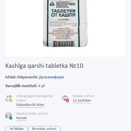
Kashlga qarshi tabletka №10
Ishlab chiqaruvchi:
Дальхимфарм
Yaroqlilik muddati:
4 yil
Allergiyaga chalinganlar
Bolalar uchun
uchun
12 yoshdan
Extiyotkorlik bilan
Haydovchilar uchun
Ruxsat
Yo'taldan
Bronxlar uchun