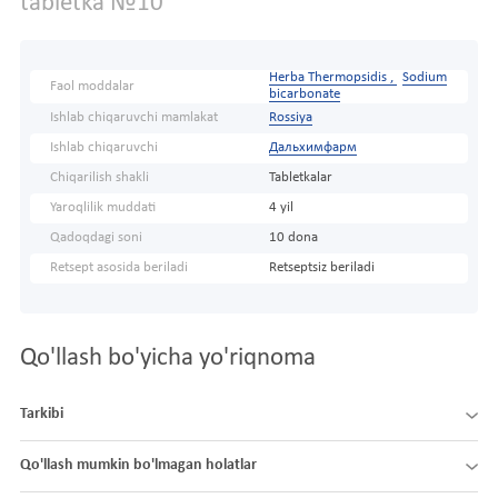
tabletka №10
Herba Thermopsidis ,
Sodium
Faol moddalar
bicarbonate
Ishlab chiqaruvchi mamlakat
Rossiya
Ishlab chiqaruvchi
Дальхимфарм
Chiqarilish shakli
Tabletkalar
Yaroqlilik muddati
4 yil
Qadoqdagi soni
10 dona
Retsept asosida beriladi
Retseptsiz beriladi
Qo'llash bo'yicha yo'riqnoma
Tarkibi
Qo'llash mumkin bo'lmagan holatlar