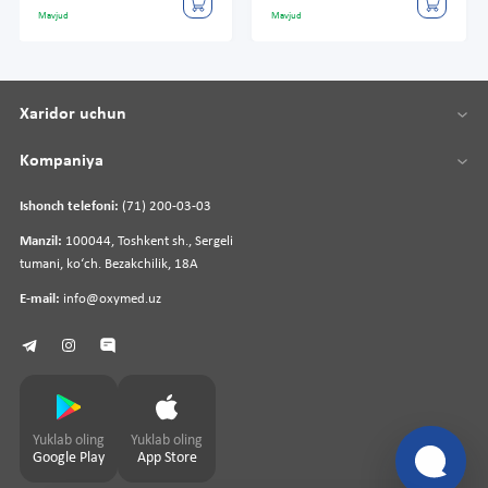
Mavjud
Mavjud
Xaridor uchun
Kompaniya
Ishonch telefoni:
(71) 200-03-03
Manzil:
100044, Toshkent sh., Sergeli
tumani, koʻch. Bezakchilik, 18A
E-mail:
info@oxymed.uz
Yuklab oling
Yuklab oling
Google Play
App Store