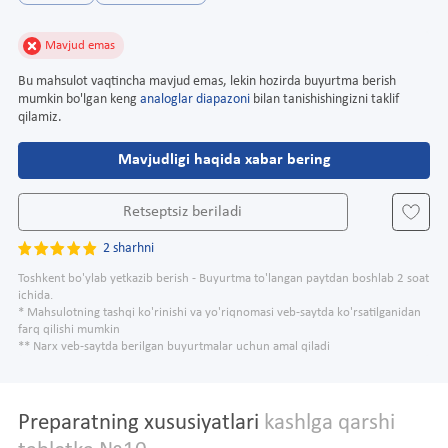
Mavjud emas
Bu mahsulot vaqtincha mavjud emas, lekin hozirda buyurtma berish
mumkin bo'lgan keng
analoglar diapazoni
bilan tanishishingizni taklif
qilamiz.
Mavjudligi haqida xabar bering
Retseptsiz beriladi
2 sharhni
Toshkent bo'ylab yetkazib berish - Buyurtma to'langan paytdan boshlab 2 soat
ichida.
* Mahsulotning tashqi ko'rinishi va yo'riqnomasi veb-saytda ko'rsatilganidan
farq qilishi mumkin
** Narx veb-saytda berilgan buyurtmalar uchun amal qiladi
Preparatning xususiyatlari
kashlga qarshi