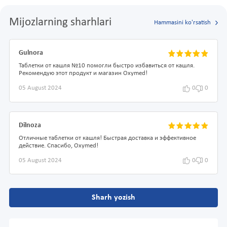
Mijozlarning sharhlari
Hammasini ko'rsatish
Gulnora
Таблетки от кашля №10 помогли быстро избавиться от кашля.
Рекомендую этот продукт и магазин Oxymed!
05 August 2024
0
0
Dilnoza
Отличные таблетки от кашля! Быстрая доставка и эффективное
действие. Спасибо, Oxymed!
05 August 2024
0
0
Sharh yozish