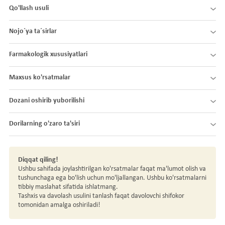
Qo'llash usuli
Nojo´ya ta´sirlar
Farmakologik xususiyatlari
Maxsus ko'rsatmalar
Dozani oshirib yuborilishi
Dorilarning o'zaro ta'siri
Diqqat qiling!
Ushbu sahifada joylashtirilgan ko'rsatmalar faqat ma'lumot olish va
tushunchaga ega bo'lish uchun mo'ljallangan. Ushbu ko'rsatmalarni
tibbiy maslahat sifatida ishlatmang.
Tashxis va davolash usulini tanlash faqat davolovchi shifokor
tomonidan amalga oshiriladi!