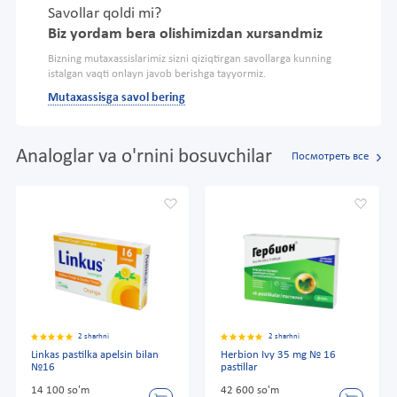
Savollar qoldi mi?
Biz yordam bera olishimizdan xursandmiz
Bizning mutaxassislarimiz sizni qiziqtirgan savollarga kunning
istalgan vaqti onlayn javob berishga tayyormiz.
Mutaxassisga savol bering
Analoglar va o'rnini bosuvchilar
Посмотреть все
2 sharhni
2 sharhni
Linkas pastilka apelsin bilan
Herbion Ivy 35 mg № 16
№16
pastillar
14 100 so'm
42 600 so'm