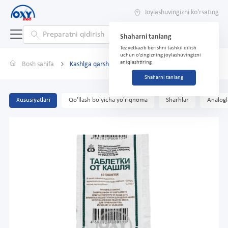
Joylashuvingizni ko'rsating
Shaharni tanlang
Tez yetkazib berishni tashkil qilish
uchun o'zingizning joylashuvingizni
aniqlashtiring
Bosh sahifa
Kashlga qarshi tabletka №10
Shaharni tanlang
Xususiyatlari
Qo'llash bo'yicha yo'riqnoma
Sharhlar
Analogl