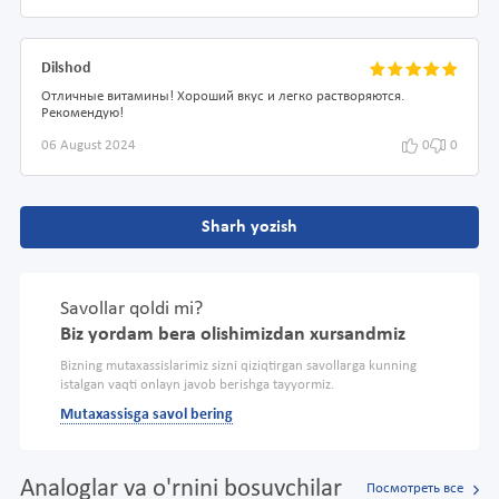
Dilshod
Отличные витамины! Хороший вкус и легко растворяются.
Рекомендую!
06 August 2024
0
0
Sharh yozish
Savollar qoldi mi?
Biz yordam bera olishimizdan xursandmiz
Bizning mutaxassislarimiz sizni qiziqtirgan savollarga kunning
istalgan vaqti onlayn javob berishga tayyormiz.
Mutaxassisga savol bering
Analoglar va o'rnini bosuvchilar
Посмотреть все