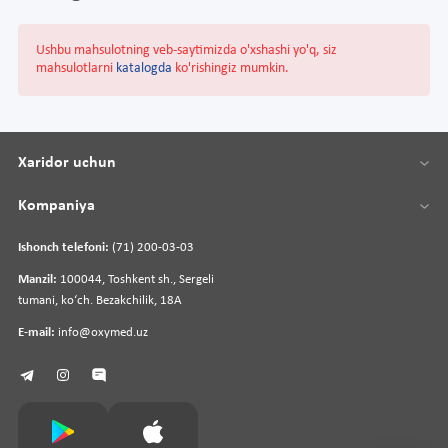
Ushbu mahsulotning veb-saytimizda o'xshashi yo'q, siz
mahsulotlarni
katalogda
ko'rishingiz mumkin.
Xaridor uchun
Kompaniya
Ishonch telefoni:
(71) 200-03-03
Manzil:
100044, Toshkent sh., Sergeli
tumani, koʻch. Bezakchilik, 18A
E-mail:
info@oxymed.uz