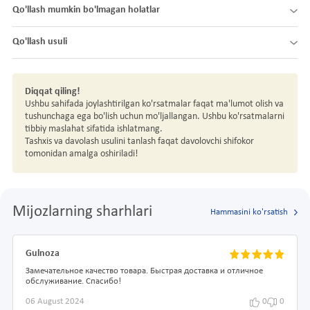
Qo'llash mumkin bo'lmagan holatlar
Qo'llash usuli
Diqqat qiling!
Ushbu sahifada joylashtirilgan ko'rsatmalar faqat ma'lumot olish va
tushunchaga ega bo'lish uchun mo'ljallangan. Ushbu ko'rsatmalarni
tibbiy maslahat sifatida ishlatmang.
Tashxis va davolash usulini tanlash faqat davolovchi shifokor
tomonidan amalga oshiriladi!
Mijozlarning sharhlari
Hammasini ko'rsatish
Gulnoza
Замечательное качество товара. Быстрая доставка и отличное
обслуживание. Спасибо!
06 August 2024
0
0