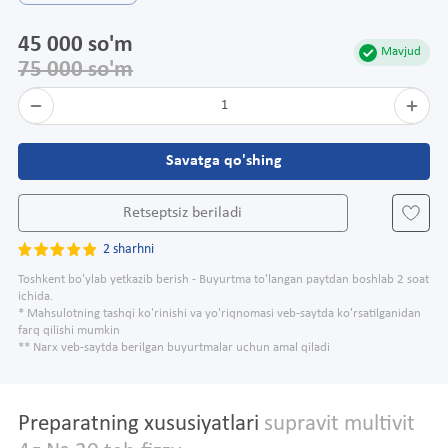
45 000 so'm
Mavjud
75 000 so'm
1
Savatga qo'shing
Retseptsiz beriladi
2 sharhni
Toshkent bo'ylab yetkazib berish - Buyurtma to'langan paytdan boshlab 2 soat
ichida.
* Mahsulotning tashqi ko'rinishi va yo'riqnomasi veb-saytda ko'rsatilganidan
farq qilishi mumkin
** Narx veb-saytda berilgan buyurtmalar uchun amal qiladi
Preparatning xususiyatlari
supravit multivit