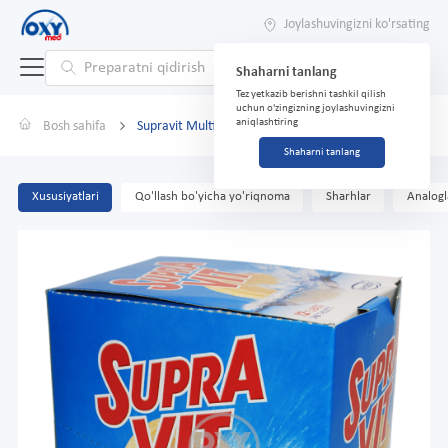
Joylashuvingizni ko'rsating
Shaharni tanlang
Tez yetkazib berishni tashkil qilish
uchun o'zingizning joylashuvingizni
aniqlashtiring
Bosh sahifa
Supravit Multivit 4g № 20 tab.fizzy
Shaharni tanlang
Xususiyatlari
Qo'llash bo'yicha yo'riqnoma
Sharhlar
Analogl