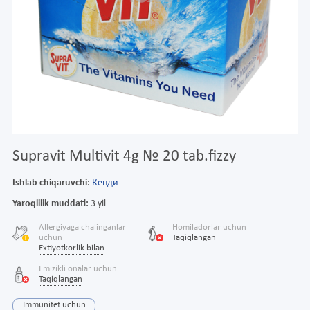
Supravit Multivit 4g № 20 tab.fizzy
Ishlab chiqaruvchi:
Кенди
Yaroqlilik muddati:
3 yil
Allergiyaga chalinganlar
Homiladorlar uchun
uchun
Taqiqlangan
Extiyotkorlik bilan
Emizikli onalar uchun
Taqiqlangan
Immunitet uchun