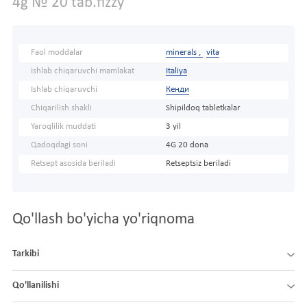
4g № 20 tab.fizzy
Faol moddalar
minerals ,
vita
Ishlab chiqaruvchi mamlakat
Italiya
Ishlab chiqaruvchi
Кенди
Chiqarilish shakli
Shipildoq tabletkalar
Yaroqlilik muddati
3 yil
Qadoqdagi soni
4G 20 dona
Retsept asosida beriladi
Retseptsiz beriladi
Qo'llash bo'yicha yo'riqnoma
Tarkibi
Qo'llanilishi