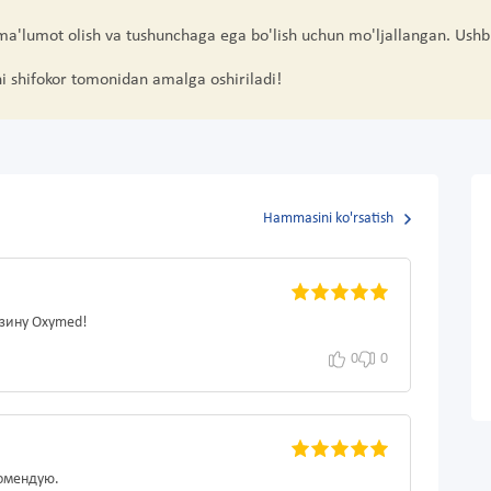
 ma'lumot olish va tushunchaga ega bo'lish uchun mo'ljallangan. Ushb
hi shifokor tomonidan amalga oshiriladi!
Hammasini ko'rsatish
азину Oxymed!
0
0
комендую.