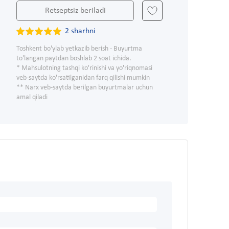
Retseptsiz beriladi
2 sharhni
Toshkent bo'ylab yetkazib berish - Buyurtma
to'langan paytdan boshlab 2 soat ichida.
* Mahsulotning tashqi ko'rinishi va yo'riqnomasi
veb-saytda ko'rsatilganidan farq qilishi mumkin
** Narx veb-saytda berilgan buyurtmalar uchun
amal qiladi