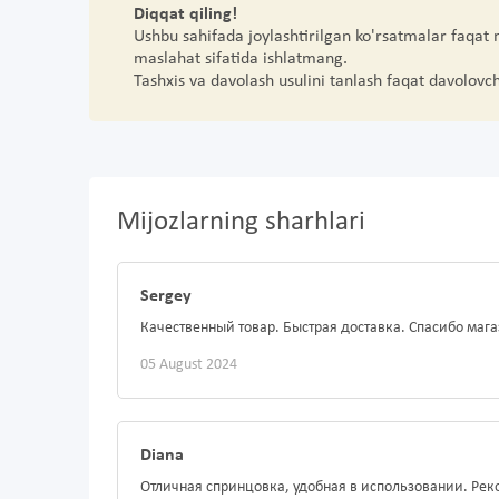
Diqqat qiling!
Ushbu sahifada joylashtirilgan ko'rsatmalar faqat
maslahat sifatida ishlatmang.
Tashxis va davolash usulini tanlash faqat davolovc
Mijozlarning sharhlari
Sergey
Качественный товар. Быстрая доставка. Спасибо маг
05 August 2024
Diana
Отличная спринцовка, удобная в использовании. Ре