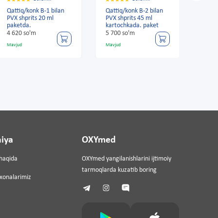
Qattiq/konk B-1 bilan
Qattiq/konk B-2 bilan
Qatt
PVX shprits 20 ml
PVX shprits 45 ml
bilan
paketda.
kartochkada. paket
ml.
4 620 so'm
5 700 so'm
13 8
Mavjud
Mavjud
Mavju
iya
OXYmed
haqida
OXYmed yangilanishlarini ijtimoiy
tarmoqlarda kuzatib boring
ixonalarimiz