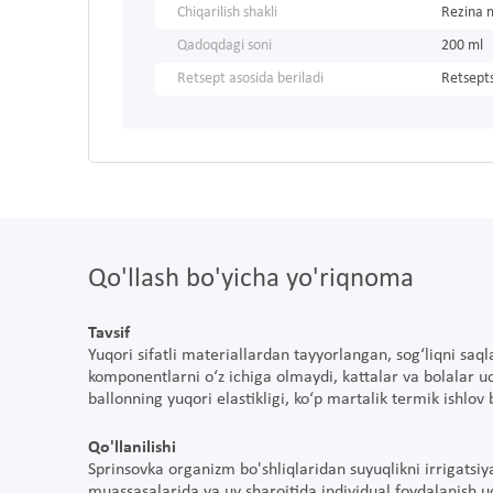
Chiqarilish shakli
Rezina 
Qadoqdagi soni
200 ml
Retsept asosida beriladi
Retsepts
Qo'llash bo'yicha yo'riqnoma
Tavsif
Yuqori sifatli materiallardan tayyorlangan, sog‘liqni saq
komponentlarni o‘z ichiga olmaydi, kattalar va bolalar u
ballonning yuqori elastikligi, ko‘p martalik termik ishlov
Qo'llanilishi
Sprinsovka organizm bo'shliqlaridan suyuqlikni irrigatsiya
muassasalarida va uy sharoitida individual foydalanish u