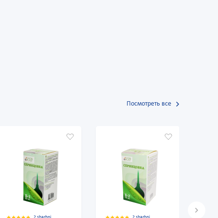
Посмотреть все
2 sharhni
2 sharhni