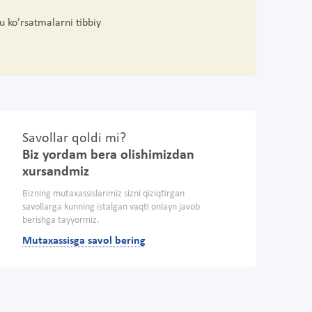
u ko'rsatmalarni tibbiy
Savollar qoldi mi?
Biz yordam bera olishimizdan
xursandmiz
Bizning mutaxassislarimiz sizni qiziqtirgan
savollarga kunning istalgan vaqti onlayn javob
berishga tayyormiz.
Mutaxassisga savol bering