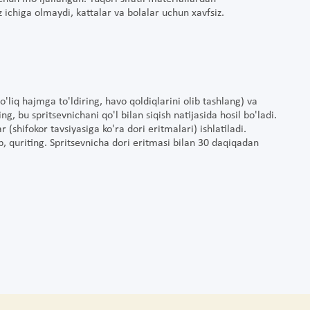
 ichiga olmaydi, kattalar va bolalar uchun xavfsiz.
to'liq hajmga to'ldiring, havo qoldiqlarini olib tashlang) va
ng, bu spritsevnichani qo'l bilan siqish natijasida hosil bo'ladi.
r (shifokor tavsiyasiga ko'ra dori eritmalari) ishlatiladi.
b, quriting. Spritsevnicha dori eritmasi bilan 30 daqiqadan