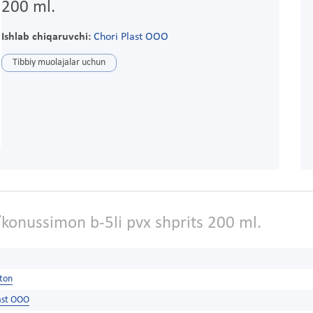
200 ml.
Ishlab chiqaruvchi:
Chori Plast OOO
Tibbiy muolajalar uchun
konussimon b-5li pvx shprits 200 ml.
ston
last OOO