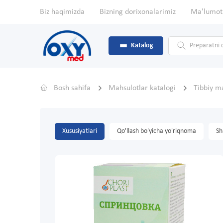
Biz haqimizda
Bizning dorixonalarimiz
Ma'lumot
Katalog
Bosh sahifa
Mahsulotlar katalogi
Tibbiy m
Xususiyatlari
Qo'llash bo'yicha yo'riqnoma
Sh