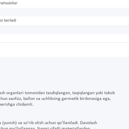
mahsulotlar
iz beriladi
lash organlari tomonidan tasdiqlangan, taqiqlangan yoki toksik
chun xavfsiz, ballon va uchlikning germetik birikmasiga ega,
 berishga chidamli.
 (yuvish) va so'rib olish uchun qo'llaniladi. Davolash
chun mo'ljallangan. Yuqori sifatli materiallardan