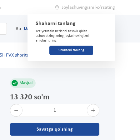
a
Joylashuvingizni ko'rsating
Shaharni tanlang
0
Savat
Ru
Uz
(71) 200-03-03
Tez yetkazib berishni tashkil qilish
uchun o'zingizning joylashuvingizni
aniqlashtiring
Shaharni tanlang
li PVX shprits 200 ml.
Mavjud
13 320 so'm
1
Savatga qo'shing