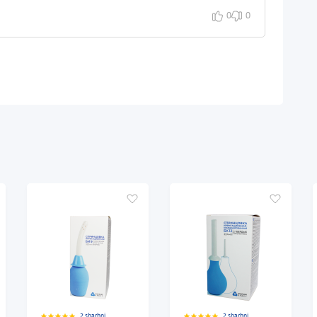
0
0
2 sharhni
2 sharhni