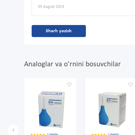
05 August 2024
Sharh yozish
Analoglar va o'rnini bosuvchilar
2 sharhni
2 sharhni