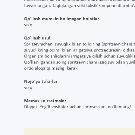
tayyorlangan. Taqiqlangan yoki toksik komponentlarni o'z
Qo'llash mumkin bo'lmagan holatlar
yo'q
Qo'llash usuli
Spritsevnichani suyuqlik bilan to'ldiring (spritsevnichani 
suyuqlikning oqimi bilan irrigatsiya protsedurasini o'tkazi
Organizm bo'shliqlarini irrigatsiya qilish uchun suyuqlikla
Qo'llanilgandan so'ng spritsevnichani issiq suv bilan yuvi
ortiq aloqa qilmasligi kerak.
Nojo´ya ta´sirlar
yo'q
Maxsus ko'rsatmalar
Diqqat! Yog'li vositalar uchun sprinsovkani qo'llamang!