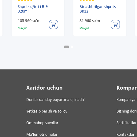
Shprits d/irri-i BI9
Birlashtirilgan shprits
320ml
BK12.
105 960 so'm
81 960 so'm
Mavjud
Mavjud
Xaridor uchun
Kompan
Dorilar qanday buyurtma qilinadi?
Kompaniya 
Yetkazib berish va to'lov
Bizning dor
Ommabop savollar
Sertifikatlar
Ma'lumotnomalar
Kontaktlar