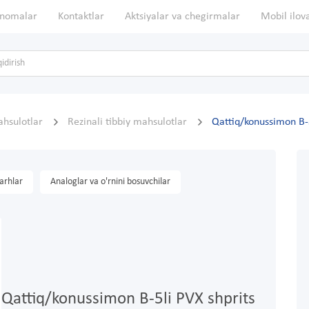
nomalar
Kontaktlar
Aktsiyalar va chegirmalar
Mobil ilov
ahsulotlar
Rezinali tibbiy mahsulotlar
Qattiq/konussimon B-5
arhlar
Analoglar va o'rnini bosuvchilar
Qattiq/konussimon B-5li PVX shprits