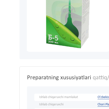
Preparatning xususiyatlari
qattiq/
Ishlab chiqaruvchi mamlakat
O'zbeki
Ishlab chiqaruvchi
Chori P