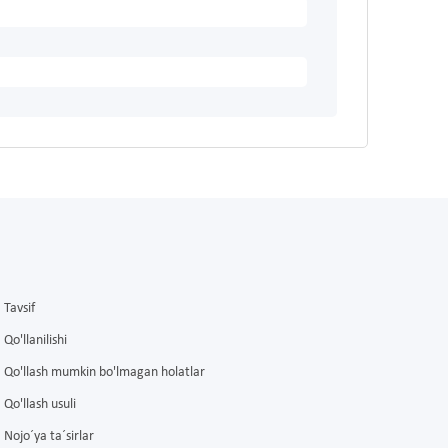
Tavsif
Qo'llanilishi
Qo'llash mumkin bo'lmagan holatlar
Qo'llash usuli
Nojo´ya ta´sirlar