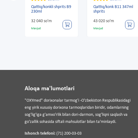
n B-6
Qattiq/konkli shprits B9
Qattiq/konk B11 347ml
280
230ml
shprits
32 040 so'm
43 020 so'm
Mavjud
Mavjud
Aloqa ma'lumotlari
"OXYmed" dorixonalar tarmog'i -O'zbekiston Respublikasidagi
eng yirik xususiy dorixona tarmoqlaridan biridir, odamlarning
sog'lig'iga g'amxo'rlik bilan dori-darmon, sog'liqni saqlash va
go'zallik sohasida siftali mahsulotlar bilan ta'minlaydi.
Ishonch telefoni:
(71) 200-03-03