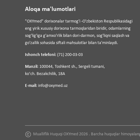
Aloqa ma'lumotlari
"OXYmed" dorixonalar tarmog'i -O'zbekiston Respublikasidagi
eng yirik xususiy dorixona tarmoqlaridan biridir, odamlarning
sog'lig'iga g'amxo'rlik bilan dori-darmon, sog'liqni saqlash va
go'zallik sohasida siftali mahsulotlar bilan ta'minlaydi.
Ishonch telefoni:
(71) 200-03-03
Manzil:
100044, Toshkent sh., Sergeli tumani,
koʻch. Bezakchilik, 18A
E-mail:
info@oxymed.uz
Mualliflik Huquqi OXYmed 2026 . Barcha huquqlar himoyalan