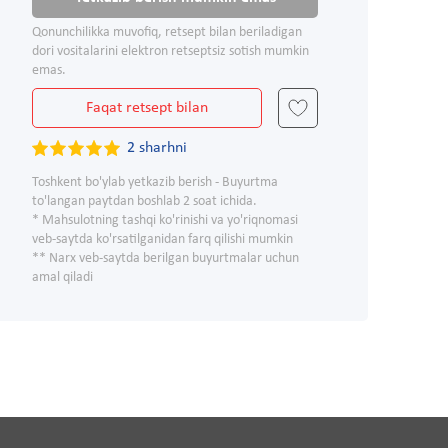
Qonunchilikka muvofiq, retsept bilan beriladigan
dori vositalarini elektron retseptsiz sotish mumkin
emas.
Faqat retsept bilan
2 sharhni
Toshkent bo'ylab yetkazib berish - Buyurtma
to'langan paytdan boshlab 2 soat ichida.
* Mahsulotning tashqi ko'rinishi va yo'riqnomasi
veb-saytda ko'rsatilganidan farq qilishi mumkin
** Narx veb-saytda berilgan buyurtmalar uchun
amal qiladi