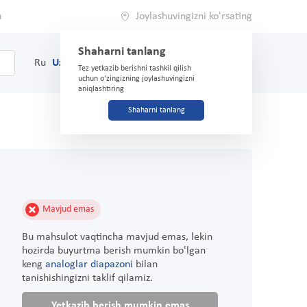
a
Joylashuvingizni ko'rsating
Shaharni tanlang
0
Savat
Ru
Uz
(71) 200-03-03
Tez yetkazib berishni tashkil qilish
uchun o'zingizning joylashuvingizni
aniqlashtiring
Shaharni tanlang
Mavjud emas
Bu mahsulot vaqtincha mavjud emas, lekin
hozirda buyurtma berish mumkin bo'lgan
keng
analoglar diapazoni
bilan
tanishishingizni taklif qilamiz.
Yetkazib berish mumkin emas