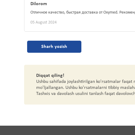
Dilorom
Отличное качество, быстрая доставка от Oxymed. Рекоме
05 August 2024
Sharh yozish
Diqqat qiling!
Ushbu sahifada joylashtirilgan ko'rsatmalar faqat
mo'ljallangan. Ushbu ko'rsatmalarni tibbiy maslah
Tashxis va davolash usulini tanlash faqat davolovc