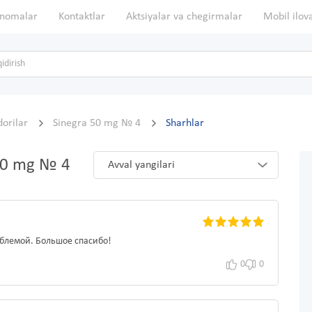
nomalar
Kontaktlar
Aktsiyalar va chegirmalar
Mobil ilov
dorilar
Sinegra 50 mg № 4
Sharhlar
 50 mg № 4
Avval yangilari
облемой. Большое спасибо!
0
0