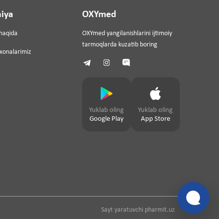
iya
OXYmed
haqida
OXYmed yangilanishlarini ijtimoiy
tarmoqlarda kuzatib boring
ixonalarimiz
Yuklab oling
Yuklab oling
Google Play
App Store
Sayt yaratuvchi
pharmit.uz