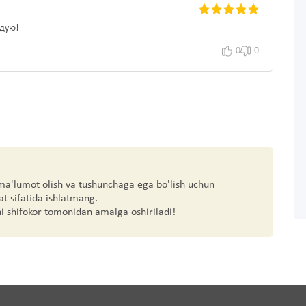
ндую!
0
0
 ma'lumot olish va tushunchaga ega bo'lish uchun
at sifatida ishlatmang.
hi shifokor tomonidan amalga oshiriladi!