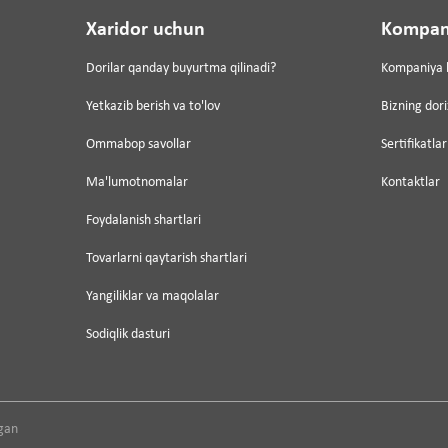
Xaridor uchun
Kompan
Dorilar qanday buyurtma qilinadi?
Kompaniya 
Yetkazib berish va to'lov
Bizning dor
Ommabop savollar
Sertifikatlar
Ma'lumotnomalar
Kontaktlar
Foydalanish shartlari
Tovarlarni qaytarish shartlari
Yangiliklar va maqolalar
Sodiqlik dasturi
gan