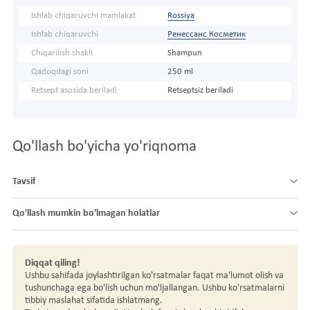
Ishlab chiqaruvchi mamlakat
Rossiya
Ishlab chiqaruvchi
Ренессанс Косметик
Chiqarilish shakli
Shampun
Qadoqdagi soni
250 ml
Retsept asosida beriladi
Retseptsiz beriladi
Qo'llash bo'yicha yo'riqnoma
Tavsif
Qo'llash mumkin bo'lmagan holatlar
Diqqat qiling!
Ushbu sahifada joylashtirilgan ko'rsatmalar faqat ma'lumot olish va
tushunchaga ega bo'lish uchun mo'ljallangan. Ushbu ko'rsatmalarni
tibbiy maslahat sifatida ishlatmang.