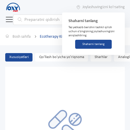
Joylashuvingizni ko'rsating
Shaharni tanlang
Tez yetkazib berishni tashkil qilish
uchun o'zingizning joylashuvingizni
aniqlashtiring
Bosh sahifa
Ecotherapy Kids romashka shampuni, 250 ml
Shaharni tanlang
Xususiyatlari
Qo'llash bo'yicha yo'riqnoma
Sharhlar
Analogl