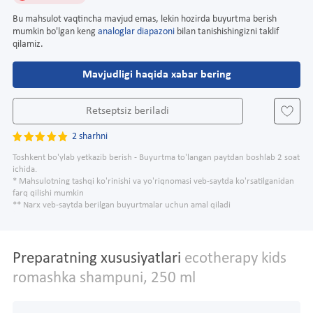
Bu mahsulot vaqtincha mavjud emas, lekin hozirda buyurtma berish
mumkin bo'lgan keng
analoglar diapazoni
bilan tanishishingizni taklif
qilamiz.
Mavjudligi haqida xabar bering
Retseptsiz beriladi
2 sharhni
Toshkent bo'ylab yetkazib berish - Buyurtma to'langan paytdan boshlab 2 soat
ichida.
* Mahsulotning tashqi ko'rinishi va yo'riqnomasi veb-saytda ko'rsatilganidan
farq qilishi mumkin
** Narx veb-saytda berilgan buyurtmalar uchun amal qiladi
Preparatning xususiyatlari
ecotherapy kids
romashka shampuni, 250 ml