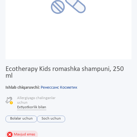
Ecotherapy Kids romashka shampuni, 250
ml
Ishlab chiqaruvchi:
Ренессанс Косметик
Allergiyaga chalinganlar
uchun
Extiyotkorlik bilan
Bolalar uchun
Soch uchun
Mavjud emas