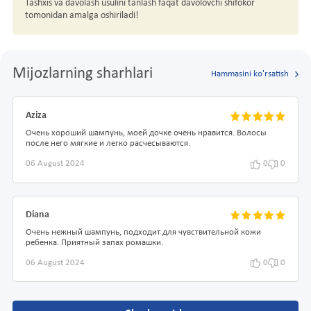
Tashxis va davolash usulini tanlash faqat davolovchi shifokor
tomonidan amalga oshiriladi!
Mijozlarning sharhlari
Hammasini ko'rsatish
Aziza
Очень хороший шампунь, моей дочке очень нравится. Волосы
после него мягкие и легко расчесываются.
06 August 2024
0
0
Diana
Очень нежный шампунь, подходит для чувствительной кожи
ребенка. Приятный запах ромашки.
06 August 2024
0
0