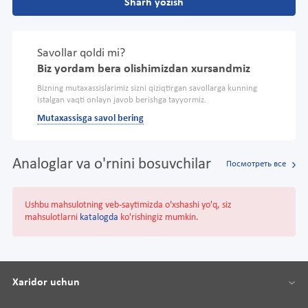
Sharh yozish
Savollar qoldi mi?
Biz yordam bera olishimizdan xursandmiz
Bizning mutaxassislarimiz sizni qiziqtirgan savollarga kunning
istalgan vaqti onlayn javob berishga tayyormiz.
Mutaxassisga savol bering
Analoglar va o'rnini bosuvchilar
Посмотреть все
Ushbu mahsulotning veb-saytimizda o'xshashi yo'q, siz
mahsulotlarni
katalogda
ko'rishingiz mumkin.
Xaridor uchun