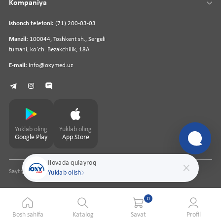
Kompaniya
Ishonch telefoni:
(71) 200-03-03
Manzil:
100044, Toshkent sh., Sergeli
tumani, koʻch. Bezakchilik, 18A
E-mail:
info@oxymed.uz
Yuklab oling
Yuklab oling
Google Play
App Store
Ilovada qulayroq
Sayt yaratuvchi
pharmit.uz
Yuklab olish
0
Bosh sahifa
Katalog
Savat
Profil