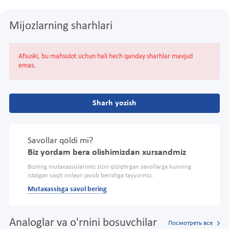
Mijozlarning sharhlari
Afsuski, bu mahsulot uchun hali hech qanday sharhlar mavjud
emas.
Sharh yozish
Savollar qoldi mi?
Biz yordam bera olishimizdan xursandmiz
Bizning mutaxassislarimiz sizni qiziqtirgan savollarga kunning
istalgan vaqti onlayn javob berishga tayyormiz.
Mutaxassisga savol bering
Analoglar va o'rnini bosuvchilar
Посмотреть все