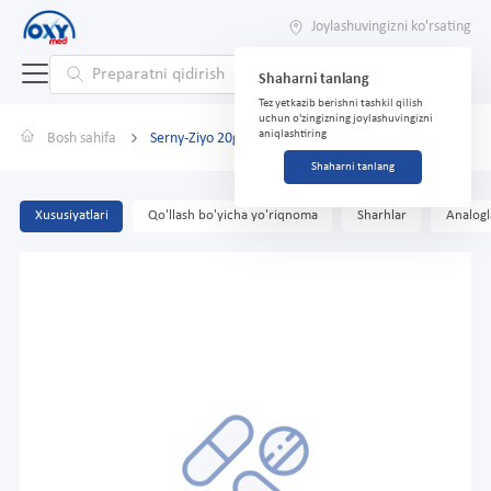
Joylashuvingizni ko'rsating
Shaharni tanlang
Tez yetkazib berishni tashkil qilish
uchun o'zingizning joylashuvingizni
aniqlashtiring
Bosh sahifa
Serny-Ziyo 20g mazi
Shaharni tanlang
Xususiyatlari
Qo'llash bo'yicha yo'riqnoma
Sharhlar
Analogl