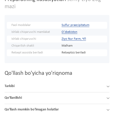
mazi
Faol moddalar
Sulfur praecipitatum
Ishlab chiqaruvchi mamlakat
O'zbekiston
Ishlab chiqaruvchi
Ziyo Nur Farm, ЧП
Chiqarilish shakli
Malham
Retsept asosida beriladi
Retseptsiz beriladi
Qo'llash bo'yicha yo'riqnoma
Tarkibi
Qo'llanilishi
Qo'llash mumkin bo'lmagan holatlar