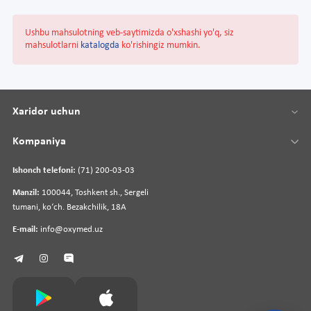
Ushbu mahsulotning veb-saytimizda o'xshashi yo'q, siz
mahsulotlarni
katalogda
ko'rishingiz mumkin.
Xaridor uchun
Kompaniya
Ishonch telefoni:
(71) 200-03-03
Manzil:
100044, Toshkent sh., Sergeli
tumani, koʻch. Bezakchilik, 18A
E-mail:
info@oxymed.uz