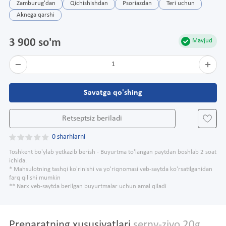
Zamburug'dan
Qichishishdan
Psoriazdan
Teri uchun
Aknega qarshi
3 900 so'm
Mavjud
1
Savatga qo'shing
Retseptsiz beriladi
0 sharhlarni
Toshkent bo'ylab yetkazib berish - Buyurtma to'langan paytdan boshlab 2 soat
ichida.
* Mahsulotning tashqi ko'rinishi va yo'riqnomasi veb-saytda ko'rsatilganidan
farq qilishi mumkin
** Narx veb-saytda berilgan buyurtmalar uchun amal qiladi
Preparatning xususiyatlari
serny-ziyo 20g