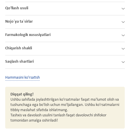
Qo'llash usuli
Nojo´ya ta´sirlar
Farmakologik xususiyatlari
Chiqarish shakli
Saqlash shartlari
Hammasini ko'rsatish
Diqqat qiling!
Ushbu sahifada joylashtirilgan ko'rsatmalar faqat ma'lumot olish va
tushunchaga ega bo'lish uchun mo'ljallangan. Ushbu ko'rsatmalarni
tibbiy maslahat sifatida ishlatmang.
Tashxis va davolash usulini tanlash faqat davolovchi shifokor
tomonidan amalga oshiriladi!