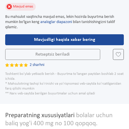
Mavjud emas
Bu mahsulot vaqtincha mavjud emas, lekin hozirda buyurtma berish
mumkin bo'lgan keng
analoglar diapazoni
bilan tanishishingizni taklif
qilamiz.
Mavjudligi haqida xabar bering
Retseptsiz beriladi
2 sharhni
Toshkent bo'ylab yetkazib berish - Buyurtma to'langan paytdan boshlab 2 soat
ichida.
* Mahsulotning tashqi ko'rinishi va yo'riqnomasi veb-saytda ko'rsatilganidan
farq qilishi mumkin
** Narx veb-saytda berilgan buyurtmalar uchun amal qiladi
Preparatning xususiyatlari
bolalar uchun
baliq yog'i 400 mg no 100 qopqoq.