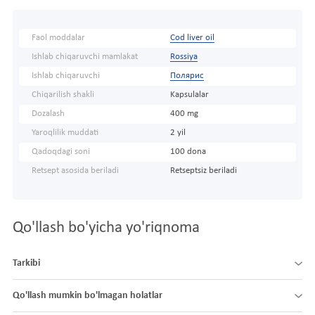
Faol moddalar
Cod liver oil
Ishlab chiqaruvchi mamlakat
Rossiya
Ishlab chiqaruvchi
Полярис
Chiqarilish shakli
Kapsulalar
Dozalash
400 mg
Yaroqlilik muddati
2 yil
Qadoqdagi soni
100 dona
Retsept asosida beriladi
Retseptsiz beriladi
Qo'llash bo'yicha yo'riqnoma
Tarkibi
Qo'llash mumkin bo'lmagan holatlar