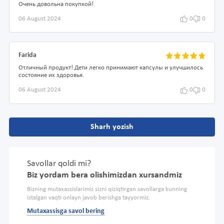
Очень довольна покупкой!
06 August 2024
0
0
Farida
Отличный продукт! Дети легко принимают капсулы и улучшилось
состояние их здоровья.
06 August 2024
0
0
Sharh yozish
Savollar qoldi mi?
Biz yordam bera olishimizdan xursandmiz
Bizning mutaxassislarimiz sizni qiziqtirgan savollarga kunning
istalgan vaqti onlayn javob berishga tayyormiz.
Mutaxassisga savol bering