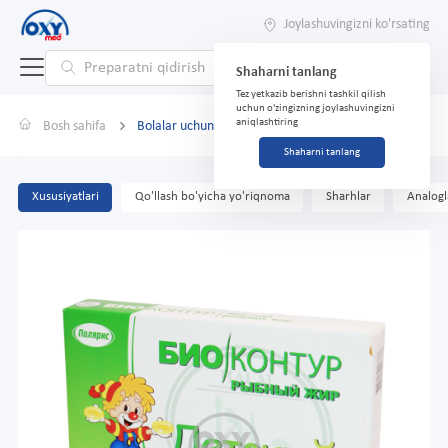
Joylashuvingizni ko'rsating
Shaharni tanlang
Tez yetkazib berishni tashkil qilish
uchun o'zingizning joylashuvingizni
aniqlashtiring
Bosh sahifa
Bolalar uchun baliq yog'i 400 mg No 100 qopqoq.
Shaharni tanlang
Xususiyatlari
Qo'llash bo'yicha yo'riqnoma
Sharhlar
Analogl