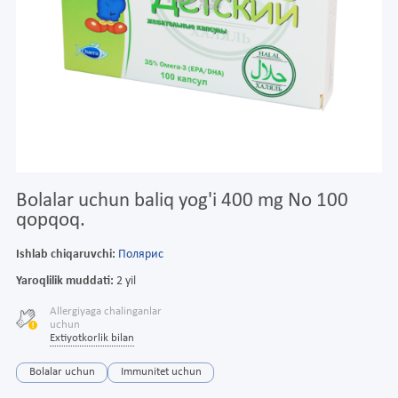
Bolalar uchun baliq yog'i 400 mg No 100
qopqoq.
Ishlab chiqaruvchi:
Полярис
Yaroqlilik muddati:
2 yil
Allergiyaga chalinganlar
uchun
Extiyotkorlik bilan
Bolalar uchun
Immunitet uchun