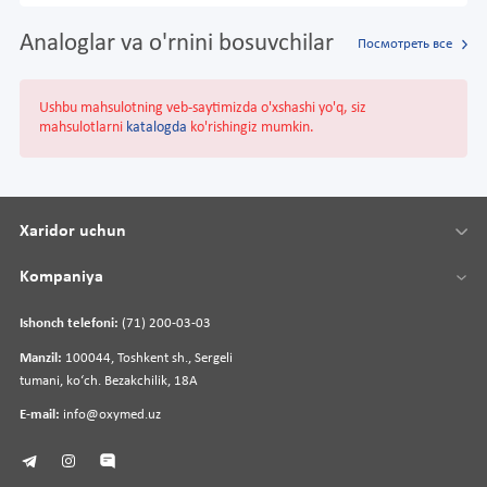
Analoglar va o'rnini bosuvchilar
Посмотреть все
Ushbu mahsulotning veb-saytimizda o'xshashi yo'q, siz
mahsulotlarni
katalogda
ko'rishingiz mumkin.
Xaridor uchun
Kompaniya
Ishonch telefoni:
(71) 200-03-03
Manzil:
100044, Toshkent sh., Sergeli
tumani, koʻch. Bezakchilik, 18A
E-mail:
info@oxymed.uz