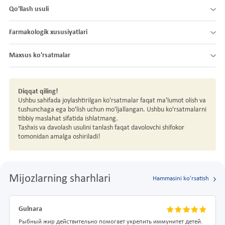
Qo'llash usuli
Farmakologik xususiyatlari
Maxsus ko'rsatmalar
Diqqat qiling!
Ushbu sahifada joylashtirilgan ko'rsatmalar faqat ma'lumot olish va
tushunchaga ega bo'lish uchun mo'ljallangan. Ushbu ko'rsatmalarni
tibbiy maslahat sifatida ishlatmang.
Tashxis va davolash usulini tanlash faqat davolovchi shifokor
tomonidan amalga oshiriladi!
Mijozlarning sharhlari
Hammasini ko'rsatish
Gulnara
Рыбный жир действительно помогает укрепить иммунитет детей.