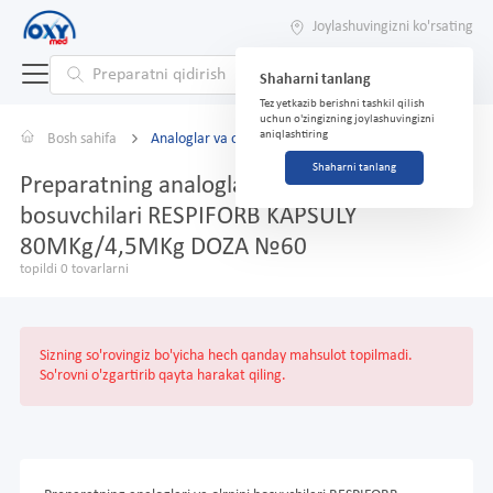
Joylashuvingizni ko'rsating
Shaharni tanlang
Tez yetkazib berishni tashkil qilish
uchun o'zingizning joylashuvingizni
aniqlashtiring
Bosh sahifa
Analoglar va o'rnini bosuvchilar
Shaharni tanlang
Preparatning analoglari va o'rnini
bosuvchilari RESPIFORB KAPSULY
80MKg/4,5MKg DOZA №60
topildi 0 tovarlarni
Sizning so'rovingiz bo'yicha hech qanday mahsulot topilmadi.
So'rovni o'zgartirib qayta harakat qiling.