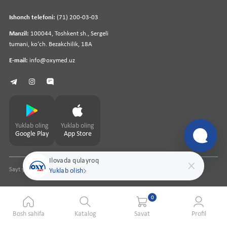
Ishonch telefoni:
(71) 200-03-03
Manzil:
100044, Toshkent sh., Sergeli
tumani, koʻch. Bezakchilik, 18A
E-mail:
info@oxymed.uz
Yuklab oling
Yuklab oling
Google Play
App Store
Ilovada qulayroq
Sayt yaratuvchi
pharmit.uz
Yuklab olish
0
Bosh sahifa
Katalog
Savat
Profil