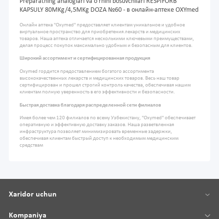
Preparatning analoglari va o'rnini bosuvchilari RESPIFORB
KAPSULY 80MKg/4,5MKg DOZA №60 - в онлайн-аптеке OXYmed
Онлайн аптека "Oxymed" предоставляет клиентам уникальное и удобное
виртуальное пространство для приобретения лекарств и медицинских
товаров. Наша аптека отличается несколькими ключевыми преимуществами,
делая процесс покупок максимально удобным и безопасным для клиентов.
Широкий ассортимент и сертифицированная продукция
Oxymed гордится предоставлением богатого ассортимента
высококачественных лекарств и медицинских товаров. Весь наш товар
сертифицирован и прошел строгий контроль качества, обеспечивая нашим
клиентам полную уверенность в его эффективности и безопасности.
Быстрая доставка благодаря распределенной сети филиалов
Имея более чем 120 филиалов по всему Узбекистану, "Oxymed" обеспечивает
оперативную и эффективную доставку заказов. Наша разветвленная
инфраструктура позволяет минимизировать временные задержки,
обеспечивая клиентам быстрый доступ к необходимым медицинским
средствам
Xaridor uchun
Kompaniya