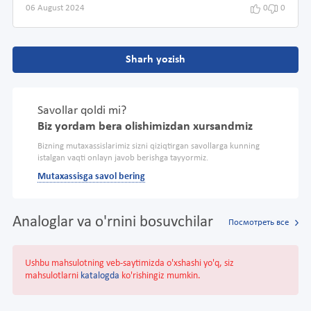
06 August 2024
0
0
Sharh yozish
Savollar qoldi mi?
Biz yordam bera olishimizdan xursandmiz
Bizning mutaxassislarimiz sizni qiziqtirgan savollarga kunning
istalgan vaqti onlayn javob berishga tayyormiz.
Mutaxassisga savol bering
Analoglar va o'rnini bosuvchilar
Посмотреть все
Ushbu mahsulotning veb-saytimizda o'xshashi yo'q, siz
mahsulotlarni
katalogda
ko'rishingiz mumkin.