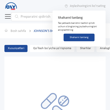
Joylashuvingizni ko'rsating
Shaharni tanlang
Tez yetkazib berishni tashkil qilish
uchun o'zingizning joylashuvingizni
aniqlashtiring
Bosh sahifa
JOHNSON'S BO'LGAN KUKU 50g
Shaharni tanlang
Xususiyatlari
Qo'llash bo'yicha yo'riqnoma
Sharhlar
Analogl