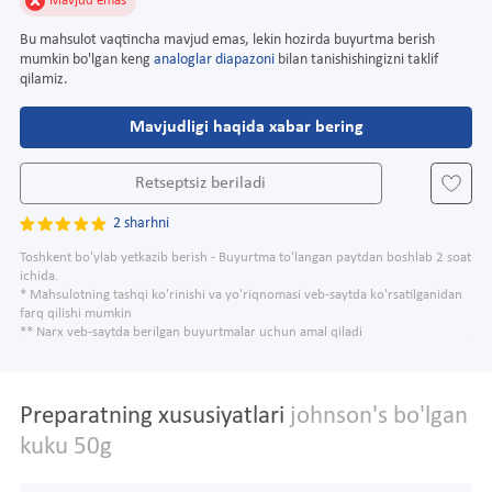
Mavjud emas
Bu mahsulot vaqtincha mavjud emas, lekin hozirda buyurtma berish
mumkin bo'lgan keng
analoglar diapazoni
bilan tanishishingizni taklif
qilamiz.
Mavjudligi haqida xabar bering
Retseptsiz beriladi
2 sharhni
Toshkent bo'ylab yetkazib berish - Buyurtma to'langan paytdan boshlab 2 soat
ichida.
* Mahsulotning tashqi ko'rinishi va yo'riqnomasi veb-saytda ko'rsatilganidan
farq qilishi mumkin
** Narx veb-saytda berilgan buyurtmalar uchun amal qiladi
Preparatning xususiyatlari
johnson's bo'lgan
kuku 50g