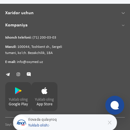
Xaridor uchun
Kompaniya
Ishonch telefoni:
(71) 200-03-03
Manzil:
100044, Toshkent sh., Sergeli
tumani, koʻch. Bezakchilik, 18A
E-mail:
info@oxymed.uz
Yuklab oling
Yuklab oling
Google Play
App Store
Ilovada qulayroq
Sayt yaratuvchi
pharmit.uz
Yuklab olish