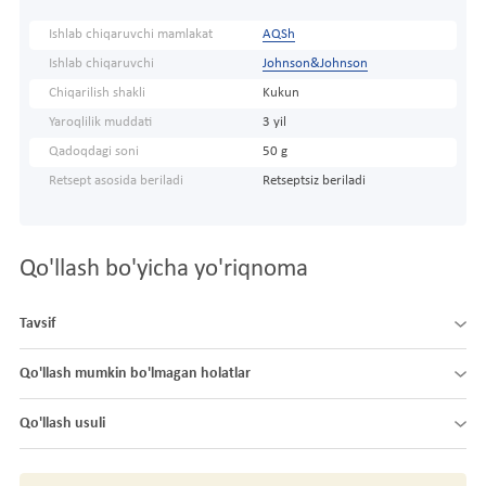
Ishlab chiqaruvchi mamlakat
AQSh
Ishlab chiqaruvchi
Johnson&Johnson
Chiqarilish shakli
Kukun
Yaroqlilik muddati
3 yil
Qadoqdagi soni
50 g
Retsept asosida beriladi
Retseptsiz beriladi
Qo'llash bo'yicha yo'riqnoma
Tavsif
Qo'llash mumkin bo'lmagan holatlar
Qo'llash usuli