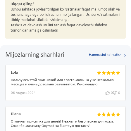
Diqqat qiling!
Ushbu sahifada joylashtirilgan ko'rsatmalar faqat ma'lumot olish va
tushunchaga ega bo'lish uchun mo'ljallangan. Ushbu ko'rsatmalarni
tibbiy maslahat sifatida ishlatmang.
Tashxis va davolash usulini tanlash faqat davolovchi shifokor
tomonidan amalga oshiriladi!
Mijozlarning sharhlari
Hammasini ko'rsatish
Lola
Пользуюсь этой присыпкой для своего малыша уже несколько
месяцев и очень довольна результатом. Рекомендую!
06 August 2024
0
0
Diana
Отличная присыпка для детей! Нежная и безопасная для кожи.
Спасибо магазину Oxymed за быструю доставку!