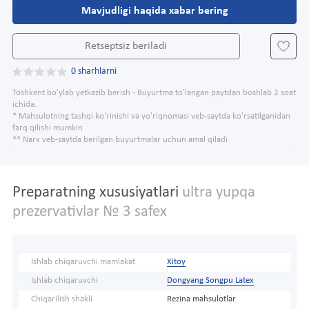
Mavjudligi haqida xabar bering
Retseptsiz beriladi
0 sharhlarni
Toshkent bo'ylab yetkazib berish - Buyurtma to'langan paytdan boshlab 2 soat
ichida.
* Mahsulotning tashqi ko'rinishi va yo'riqnomasi veb-saytda ko'rsatilganidan
farq qilishi mumkin
** Narx veb-saytda berilgan buyurtmalar uchun amal qiladi
Preparatning xususiyatlari
ultra yupqa
prezervativlar № 3 safex
Ishlab chiqaruvchi mamlakat
Xitoy
Ishlab chiqaruvchi
Dongyang Songpu Latex
Chiqarilish shakli
Rezina mahsulotlar