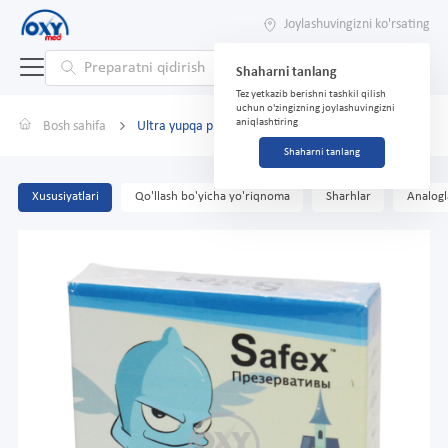
Joylashuvingizni ko'rsating
Shaharni tanlang
Tez yetkazib berishni tashkil qilish
uchun o'zingizning joylashuvingizni
aniqlashtiring
Bosh sahifa
Ultra yupqa prezervativlar № 3 Safex
Shaharni tanlang
Xususiyatlari
Qo'llash bo'yicha yo'riqnoma
Sharhlar
Analogl