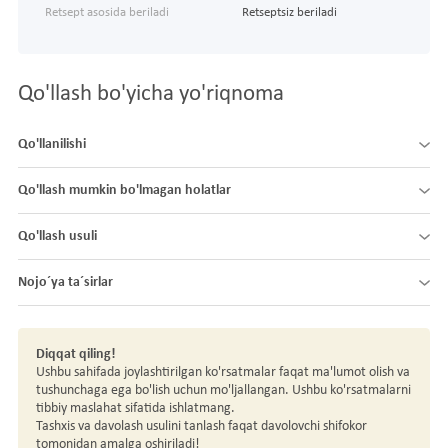
Retsept asosida beriladi
Retseptsiz beriladi
Qo'llash bo'yicha yo'riqnoma
Qo'llanilishi
Qo'llash mumkin bo'lmagan holatlar
Qo'llash usuli
Nojo´ya ta´sirlar
Diqqat qiling!
Ushbu sahifada joylashtirilgan ko'rsatmalar faqat ma'lumot olish va
tushunchaga ega bo'lish uchun mo'ljallangan. Ushbu ko'rsatmalarni
tibbiy maslahat sifatida ishlatmang.
Tashxis va davolash usulini tanlash faqat davolovchi shifokor
tomonidan amalga oshiriladi!