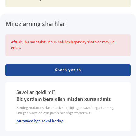
Mijozlarning sharhlari
Afsuski, bu mahsulot uchun hali hech qanday sharhlar mavjud
emas.
Sharh yozish
Savollar qoldi mi?
Biz yordam bera olishimizdan xursandmiz
Bizning mutaxassislarimiz sizni qiziqtirgan savollarga kunning
istalgan vaqti onlayn javob berishga tayyormiz.
Mutaxassisga savol bering