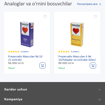
Analoglar va o'rnini bosuvchilar
Посмотреть все
4 sharhni
4 sharhni
Prezervativ Masculan № 10
Prezervativ Masculan-3 №
/2 sivilceli/
10/halqalar va sivilcalar bilan/
96 000 so'm
96 000 so'm
Mavjud
Mavjud
Xaridor uchun
Kompaniya