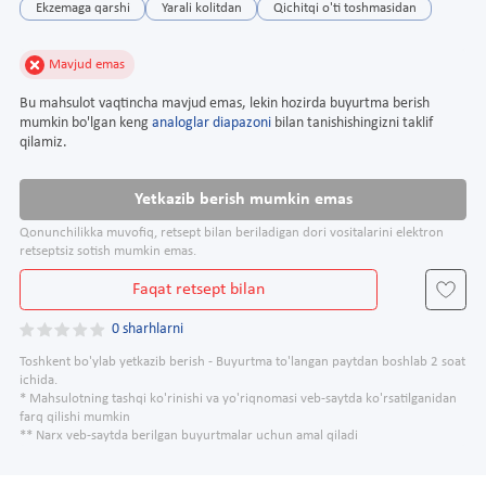
Ekzemaga qarshi
Yarali kolitdan
Qichitqi o'ti toshmasidan
Mavjud emas
Bu mahsulot vaqtincha mavjud emas, lekin hozirda buyurtma berish
mumkin bo'lgan keng
analoglar diapazoni
bilan tanishishingizni taklif
qilamiz.
Yetkazib berish mumkin emas
Qonunchilikka muvofiq, retsept bilan beriladigan dori vositalarini elektron
retseptsiz sotish mumkin emas.
Faqat retsept bilan
0 sharhlarni
Toshkent bo'ylab yetkazib berish - Buyurtma to'langan paytdan boshlab 2 soat
ichida.
* Mahsulotning tashqi ko'rinishi va yo'riqnomasi veb-saytda ko'rsatilganidan
farq qilishi mumkin
** Narx veb-saytda berilgan buyurtmalar uchun amal qiladi