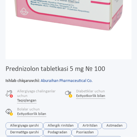
Prednizolon tabletkasi 5 mg № 100
Ishlab chiqaruvchi:
Aburaihan Pharmaceutical Co.
Allergiyaga chalinganlar
Diabetiklar uchun
uchun
Extiyotkorlik bilan
Taqiqlangan
Bolalar uchun
Extiyotkorlik bilan
Allergiyaga qarshi
Allergik rinitdan
Artritdan
Astmadan
Dermatitga qarshi
Podagradan
Psoriazdan