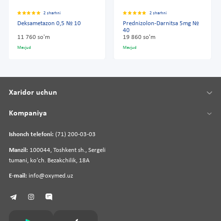
2 sharhni
2 sharhni
Deksametazon 0,5 № 10
Prednizolon-Darnitsa 5mg №
40
11 760 so'm
19 860 so'm
Mavjud
Mavjud
Xaridor uchun
Kompaniya
Ishonch telefoni:
(71) 200-03-03
Manzil:
100044, Toshkent sh., Sergeli
tumani, koʻch. Bezakchilik, 18A
E-mail:
info@oxymed.uz