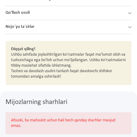
Qo'llash usuli
Nojo´ya ta´sirlar
Diqqat qiling!
Ushbu sahifada joylashtirilgan ko'rsatmalar faqat ma'lumot olish va
tushunchaga ega bo'lish uchun mo'ljallangan. Ushbu ko'rsatmalarni
tibbiy maslahat sifatida ishlatmang.
Tashxis va davolash usulini tanlash faqat davolovchi shifokor
tomonidan amalga oshiriladi!
Mijozlarning sharhlari
Afsuski, bu mahsulot uchun hali hech qanday sharhlar mavjud
emas.