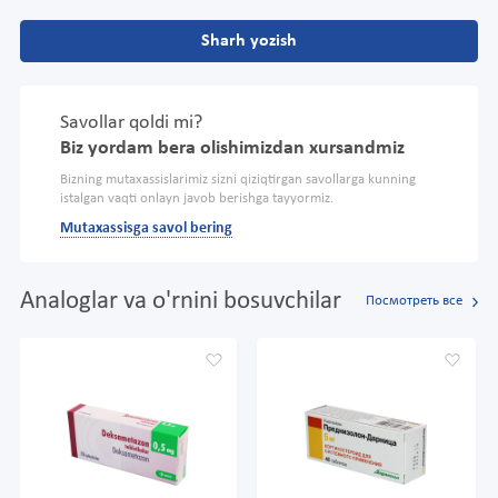
Sharh yozish
Savollar qoldi mi?
Biz yordam bera olishimizdan xursandmiz
Bizning mutaxassislarimiz sizni qiziqtirgan savollarga kunning
istalgan vaqti onlayn javob berishga tayyormiz.
Mutaxassisga savol bering
Analoglar va o'rnini bosuvchilar
Посмотреть все