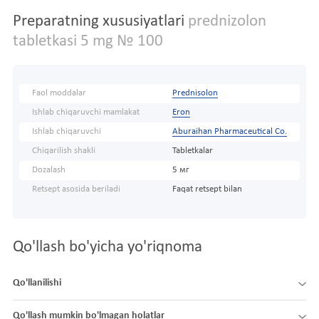
Preparatning xususiyatlari
prednizolon
tabletkasi 5 mg № 100
Faol moddalar
Prednisolon
Ishlab chiqaruvchi mamlakat
Eron
Ishlab chiqaruvchi
Aburaihan Pharmaceutical Co.
Chiqarilish shakli
Tabletkalar
Dozalash
5 мг
Retsept asosida beriladi
Faqat retsept bilan
Qo'llash bo'yicha yo'riqnoma
Qo'llanilishi
Qo'llash mumkin bo'lmagan holatlar