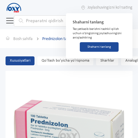
Joylashuvingizni ko'rsating
Shaharni tanlang
Tez yetkazib berishni tashkil qilish
uchun o'zingizning joylashuvingizni
aniqlashtiring
Bosh sahifa
Prednizolon tabletkasi 5 mg № 100
Shaharni tanlang
Xususiyatlari
Qo'llash bo'yicha yo'riqnoma
Sharhlar
Analogl