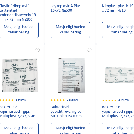
Plastir "Nimplast"
Leykoplastr A Plast
Nimplast plastir 1
bakteritsid
19x72 №500
x 72 mm №10
vodonepritsayemiy 19
mm x 72 mm №100
Mavjudligi haqida
Mavjudligi haqida
Mavjudligi haqi
xabar bering
xabar bering
xabar bering
2 sharhni
2 sharhni
2 sharhni
Bakteritsid
Bakteritsid
Bakteritsid
yopishtiruvchi gips
yopishtiruvchi gips
yopishtiruvchi gips
Multiplast 3,8x3,8 sm
Multiplast 6x10cm
Multiplast 2,5x7,2
Mavjudligi haqida
Mavjudligi haqida
Mavjudligi haqi
xabar bering
xabar bering
xabar bering