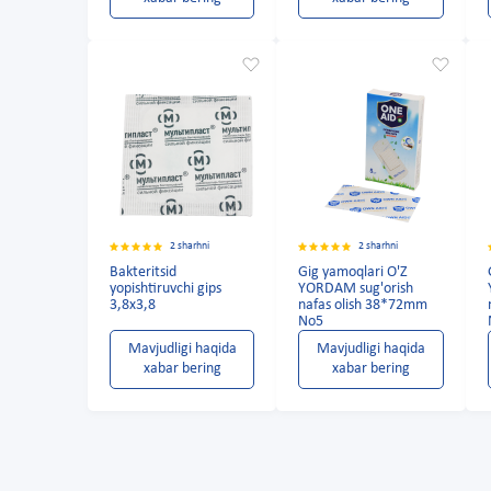
2 sharhni
2 sharhni
Bakteritsid
Gig yamoqlari O'Z
yopishtiruvchi gips
YORDAM sug'orish
3,8x3,8
nafas olish 38*72mm
No5
Mavjudligi haqida
Mavjudligi haqida
xabar bering
xabar bering