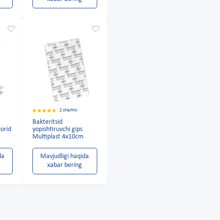
2 sharhni
Bakteritsid
lorid
yopishtiruvchi gips
Multiplast 4x10cm
da
Mavjudligi haqida
xabar bering