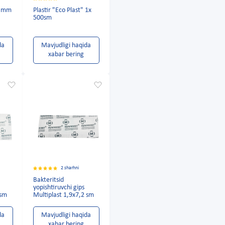
9 mm
Plastir "Eco Plast" 1x
500sm
da
Mavjudligi haqida
xabar bering
2 sharhni
Bakteritsid
yopishtiruvchi gips
 sm
Multiplast 1,9x7,2 sm
da
Mavjudligi haqida
xabar bering