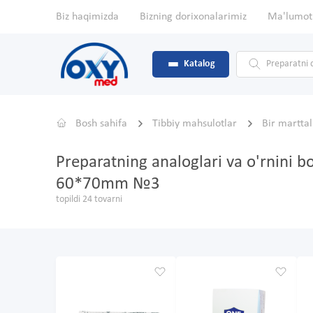
Biz haqimizda
Bizning dorixonalarimiz
Ma'lumot
Katalog
Bosh sahifa
Tibbiy mahsulotlar
Bir martta
Preparatning analoglari va o'rnini b
60*70mm №3
topildi 24 tovarni