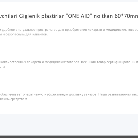
suvchilari Gigienik plastirlar "ONE AID" no'tkan 60*
и удобное виртуальное пространство для приобретения лекарств и медицинских това
м и безопасным для клиентов.
кокачественных лекарств и медицинских товаров. Весь наш товар сертифицирован и 
сти.
" обеспечивает оперативную и эффективную доставку заказов. Наша разветвленная ин
инским средствам