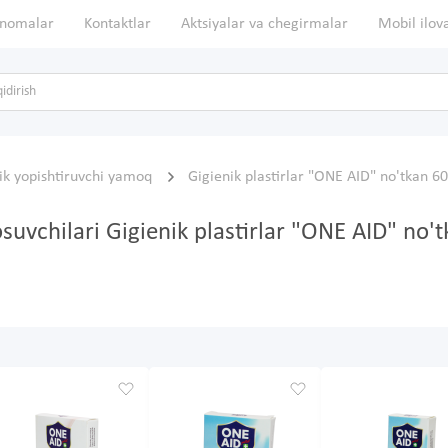
nomalar
Kontaktlar
Aktsiyalar va chegirmalar
Mobil ilov
lik yopishtiruvchi yamoq
Gigienik plastirlar "ONE AID" no'tka
osuvchilari Gigienik plastirlar "ONE AID" no'