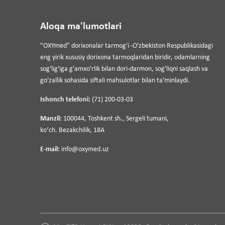
Aloqa ma'lumotlari
"OXYmed" dorixonalar tarmog'i -O'zbekiston Respublikasidagi
eng yirik xususiy dorixona tarmoqlaridan biridir, odamlarning
sog'lig'iga g'amxo'rlik bilan dori-darmon, sog'liqni saqlash va
go'zallik sohasida siftali mahsulotlar bilan ta'minlaydi.
Ishonch telefoni:
(71) 200-03-03
Manzil:
100044, Toshkent sh., Sergeli tumani,
koʻch. Bezakchilik, 18A
E-mail:
info@oxymed.uz