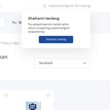
a
Joylashuvingizni ko'rsating
Shaharni tanlang
0
Savat
Ru
Uz
(71) 200-03-03
Tez yetkazib berishni tashkil qilish
uchun o'zingizning joylashuvingizni
aniqlashtiring
Shaharni tanlang
n 60*70mm №3
Analoglar va o'rnini bosuvchilar
tkan
Saralash