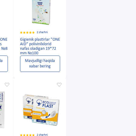
2 sharhni
 "ONE
Gigienik plastirlar "ONE
s
AID" polivinilxlorid
m №8
nafas oladigan 19*72
mm №100
da
Mavjudligi haqida
xabar bering
2 sharhni