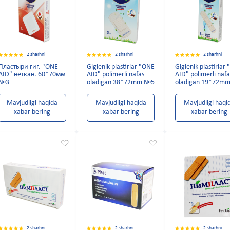
2 sharhni
2 sharhni
2 sharhni
Пластыри гиг. "ONE
Gigienik plastirlar "ONE
Gigienik plastirlar
AID" неткан. 60*70мм
AID" polimerli nafas
AID" polimerli nafa
№3
oladigan 38*72mm №5
oladigan 19*72m
Mavjudligi haqida
Mavjudligi haqida
Mavjudligi haqi
xabar bering
xabar bering
xabar bering
2 sharhni
2 sharhni
2 sharhni