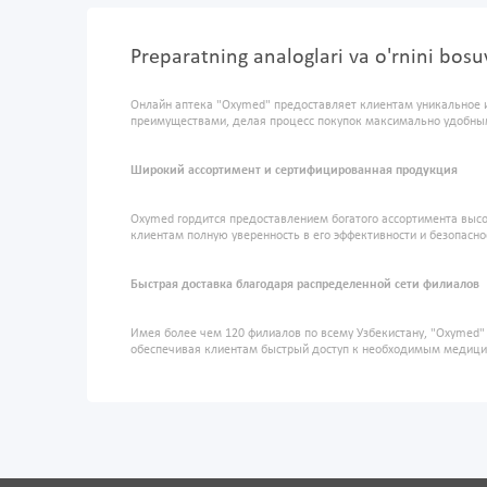
Preparatning analoglari va o'rnini bo
Онлайн аптека "Oxymed" предоставляет клиентам уникальное 
преимуществами, делая процесс покупок максимально удобны
Широкий ассортимент и сертифицированная продукция
Oxymed гордится предоставлением богатого ассортимента высо
клиентам полную уверенность в его эффективности и безопасно
Быстрая доставка благодаря распределенной сети филиалов
Имея более чем 120 филиалов по всему Узбекистану, "Oxymed
обеспечивая клиентам быстрый доступ к необходимым медиц