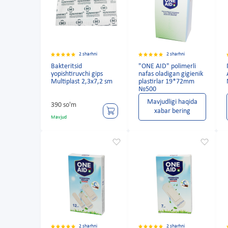
2 sharhni
2 sharhni
Bakteritsid
"ONE AID" polimerli
yopishtiruvchi gips
nafas oladigan gigienik
Multiplast 2,3x7,2 sm
plastirlar 19*72mm
№500
Mavjudligi haqida
390 so'm
xabar bering
Mavjud
2 sharhni
2 sharhni