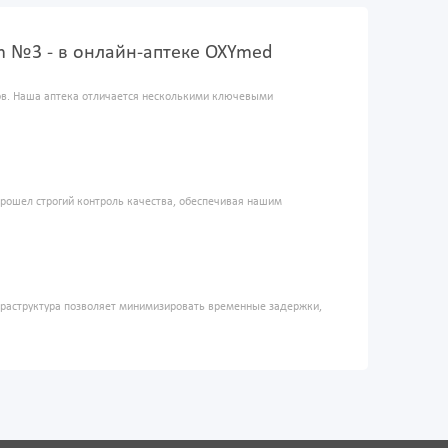
70mm №3 - в онлайн-аптеке OXYmed
ров. Наша аптека отличается несколькими ключевыми
прошел строгий контроль качества, обеспечивая нашим
фраструктура позволяет минимизировать временные задержки,