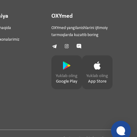
iya
OXYmed
haqida
OXYmed yangilanishlarini ijtimoiy
tarmoqlarda kuzatib boring
ixonalarimiz
Yuklab oling
Yuklab oling
Google Play
App Store