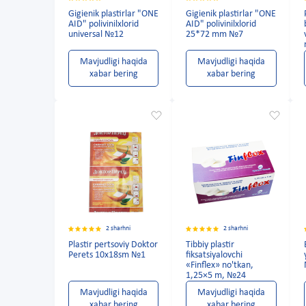
Gigienik plastirlar "ONE
Gigienik plastirlar "ONE
AID" polivinilxlorid
AID" polivinilxlorid
universal №12
25*72 mm №7
Mavjudligi haqida
Mavjudligi haqida
xabar bering
xabar bering
2 sharhni
2 sharhni
Plastir pertsoviy Doktor
Tibbiy plastir
Perets 10x18sm №1
fiksatsiyalovchi
«Finflex» no'tkan,
1,25×5 m, №24
Mavjudligi haqida
Mavjudligi haqida
xabar bering
xabar bering