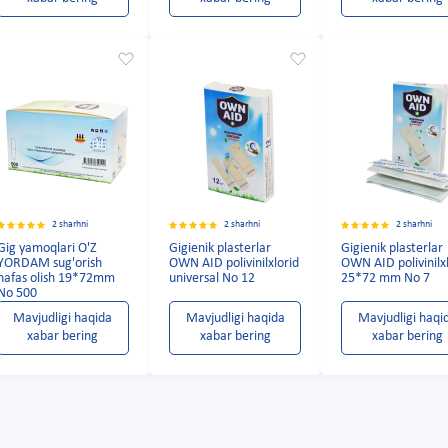
2 sharhni
2 sharhni
2 sharhni
Gig yamoqlari O'Z
Gigienik plasterlar
Gigienik plasterlar
YORDAM sug'orish
OWN AID polivinilxlorid
OWN AID polivinilx
nafas olish 19*72mm
universal No 12
25*72 mm No 7
No 500
Mavjudligi haqida
Mavjudligi haqida
Mavjudligi haqi
xabar bering
xabar bering
xabar bering