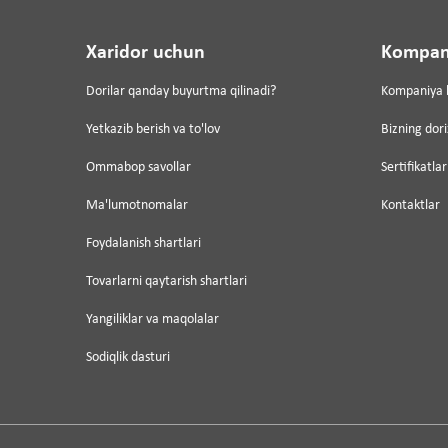
Xaridor uchun
Kompan
Dorilar qanday buyurtma qilinadi?
Kompaniya 
Yetkazib berish va to'lov
Bizning dor
Ommabop savollar
Sertifikatlar
Ma'lumotnomalar
Kontaktlar
Foydalanish shartlari
Tovarlarni qaytarish shartlari
Yangiliklar va maqolalar
Sodiqlik dasturi