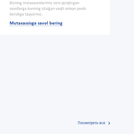
Bizning mutaxassislarimiz sizni qiziqtirgan
savollarga kunning istalgan vaqti onlayn javob
berishga tayyormiz.
Mutaxassisga savol bering
Посмотреть все