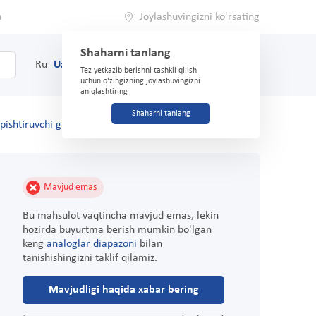
a
Joylashuvingizni ko'rsating
Shaharni tanlang
0
Savat
Ru
Uz
(71) 200-03-03
Tez yetkazib berishni tashkil qilish
uchun o'zingizning joylashuvingizni
aniqlashtiring
Shaharni tanlang
opishtiruvchi gips Multiplast 3,8x3,8 sm
Mavjud emas
Bu mahsulot vaqtincha mavjud emas, lekin
hozirda buyurtma berish mumkin bo'lgan
keng
analoglar diapazoni
bilan
tanishishingizni taklif qilamiz.
Mavjudligi haqida xabar bering