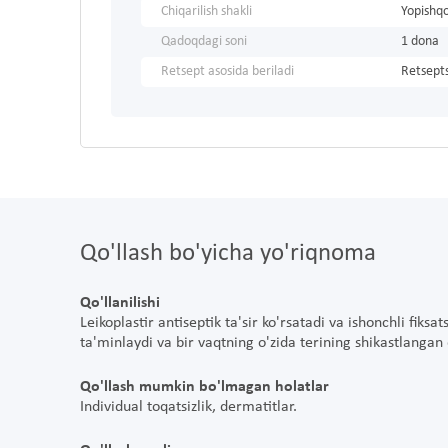
Chiqarilish shakli
Yopishq
Qadoqdagi soni
1 dona
Retsept asosida beriladi
Retsepts
Qo'llash bo'yicha yo'riqnoma
Qo'llanilishi
Leikoplastir antiseptik ta'sir ko'rsatadi va ishonchli fiksa
ta'minlaydi va bir vaqtning o'zida terining shikastlangan
Qo'llash mumkin bo'lmagan holatlar
Individual toqatsizlik, dermatitlar.