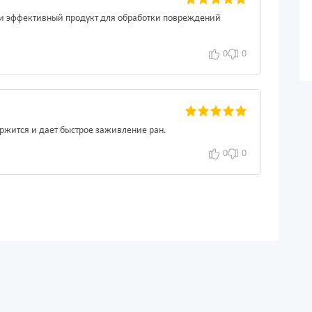
ый и эффективный продукт для обработки повреждений
0
0
жится и дает быстрое заживление ран.
0
0