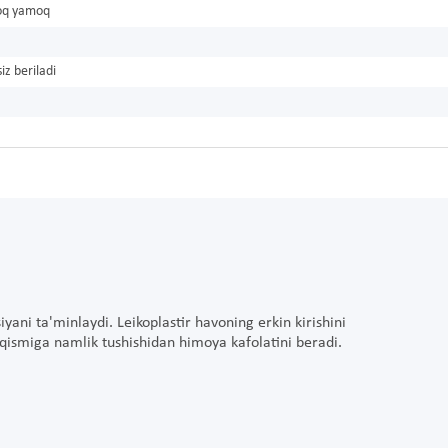
oq yamoq
iz beriladi
tsiyani ta'minlaydi. Leikoplastir havoning erkin kirishini
 qismiga namlik tushishidan himoya kafolatini beradi.