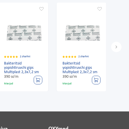
2 sharhni
2 sharhni
Bakteritsid
Bakteritsid
Bakte
yopishtiruvchi gips
yopishtiruvchi gips
yopis
Multiplast 2,3x7,2 sm
Multiplast 2,3x7,2 sm
Multi
390 so'm
390 so'm
390 
Mavjud
Mavjud
Mavju