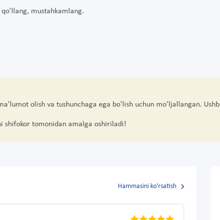
ga qo'llang, mustahkamlang.
 ma'lumot olish va tushunchaga ega bo'lish uchun mo'ljallangan. Ushb
hi shifokor tomonidan amalga oshiriladi!
Hammasini ko'rsatish