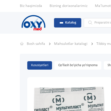
Biz haqimizda
Bizning dorixonalarimiz
Ma'lumot
Katalog
Bosh sahifa
Mahsulotlar katalogi
Tibbiy m
Xususiyatlari
Qo'llash bo'yicha yo'riqnoma
Sh