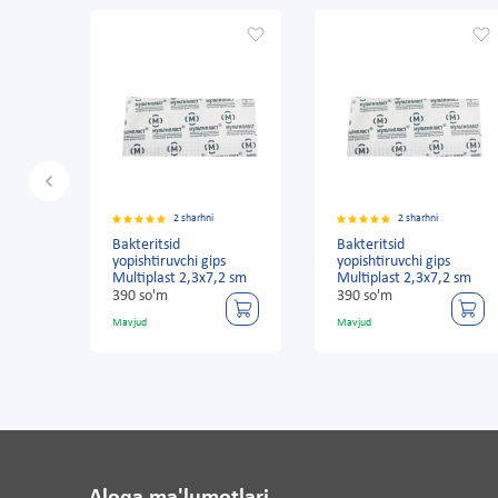
2 sharhni
2 sharhni
Bakteritsid
Bakteritsid
s
yopishtiruvchi gips
yopishtiruvchi gips
2 sm
Multiplast 2,3x7,2 sm
Multiplast 2,3x7,2 sm
390 so'm
390 so'm
Mavjud
Mavjud