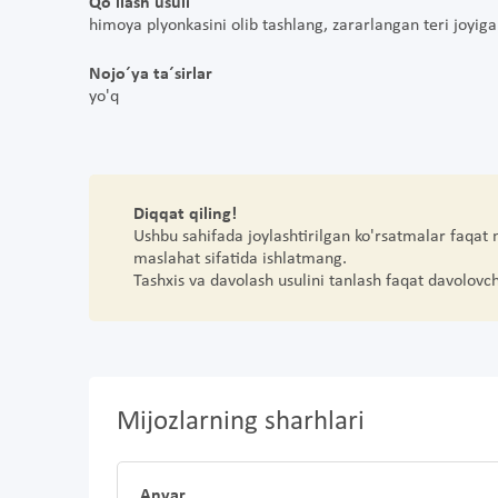
Qo'llash usuli
himoya plyonkasini olib tashlang, zararlangan teri joyi
Nojo´ya ta´sirlar
yo'q
Diqqat qiling!
Ushbu sahifada joylashtirilgan ko'rsatmalar faqat
maslahat sifatida ishlatmang.
Tashxis va davolash usulini tanlash faqat davolovc
Mijozlarning sharhlari
Anvar