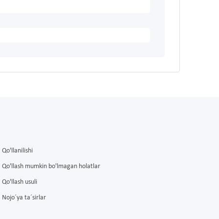
Qo'llanilishi
Qo'llash mumkin bo'lmagan holatlar
Qo'llash usuli
Nojo´ya ta´sirlar