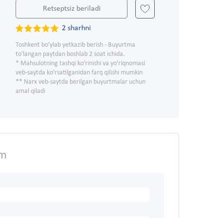
Retseptsiz beriladi
2 sharhni
Toshkent bo'ylab yetkazib berish - Buyurtma
to'langan paytdan boshlab 2 soat ichida.
* Mahsulotning tashqi ko'rinishi va yo'riqnomasi
veb-saytda ko'rsatilganidan farq qilishi mumkin
** Narx veb-saytda berilgan buyurtmalar uchun
amal qiladi
sm