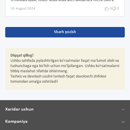
Отличный крем, помог моей коже восстановиться после ожога.
05 August 2024
0
0
Sharh yozish
Diqqat qiling!
Ushbu sahifada joylashtirilgan ko'rsatmalar faqat ma'lumot olish va
tushunchaga ega bo'lish uchun mo'ljallangan. Ushbu ko'rsatmalarni
tibbiy maslahat sifatida ishlatmang.
Tashxis va davolash usulini tanlash faqat davolovchi shifokor
tomonidan amalga oshiriladi!
Xaridor uchun
Kompaniya