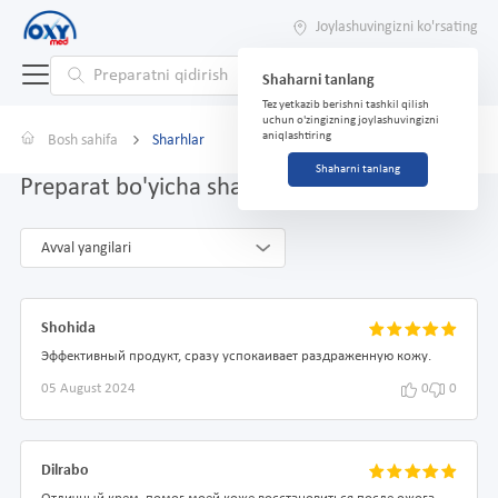
Joylashuvingizni ko'rsating
Shaharni tanlang
Tez yetkazib berishni tashkil qilish
uchun o'zingizning joylashuvingizni
aniqlashtiring
Bosh sahifa
Sharhlar
Shaharni tanlang
Preparat bo'yicha sharhlar Pantenol 58g
Avval yangilari
Shohida
Эффективный продукт, сразу успокаивает раздраженную кожу.
05 August 2024
0
0
Dilrabo