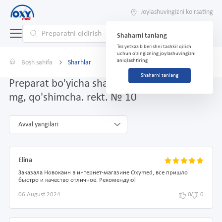
Joylashuvingizni ko'rsating
Shaharni tanlang
Tez yetkazib berishni tashkil qilish
uchun o'zingizning joylashuvingizni
aniqlashtiring
Bosh sahifa
Sharhlar
Shaharni tanlang
Preparat bo'yicha sharhlar Novokain, 100
mg, qo'shimcha. rekt. № 10
Avval yangilari
Elina
Заказала Новокаин в интернет-магазине Oxymed, все пришло
быстро и качество отличное. Рекомендую!
06 August 2024
0
0