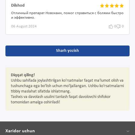
Dilshod
Отличный препарат Новокаин, помог справиться с болями быстро
и эффективно.
06 August 2024
0
0
Sharh yozish
Diqqat qiling!
Ushbu sahifada joylashtirilgan ko'rsatmalar faqat ma'lumot olish va
tushunchaga ega bo'lish uchun mo'ljallangan. Ushbu ko'rsatmalarni
tibbiy maslahat sifatida ishlatmang.
Tashxis va davolash usulini tanlash faqat davolovchi shifokor
tomonidan amalga oshiriladi!
Xaridor uchun