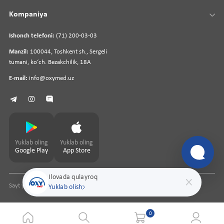
Kompaniya
Ishonch telefoni:
(71) 200-03-03
Manzil:
100044, Toshkent sh., Sergeli
tumani, koʻch. Bezakchilik, 18A
E-mail:
info@oxymed.uz
Yuklab oling
Yuklab oling
Google Play
App Store
Ilovada qulayroq
Sayt yaratuvchi
pharmit.uz
Yuklab olish
0