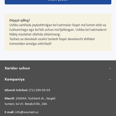
Diqqat qiling!
Ushbu sahifada joylashtirilgan ko'rsatmalar faqat ma'lumot olish va
tushunchaga ega bo'lish uchun mo'ljallangan. Ushbu ko'rsatmalarni
tibbiy maslahat sifatida ishlatmang.
Tashxis va davolash usulini tanlash faqat davolovchi shifokor
tomonidan amalga oshiriladi!
Xaridor uchun
Kompaniya
Ishonch telefoni:
(71) 200-03-03
Manzil:
100044, Toshkent sh., Sergeli
tumani, koʻch. Bezakchilik, 18A
E-mail:
info@oxymed.uz