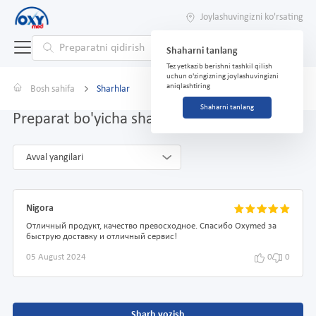
Joylashuvingizni ko'rsating
Shaharni tanlang
Tez yetkazib berishni tashkil qilish
uchun o'zingizning joylashuvingizni
aniqlashtiring
Bosh sahifa
Sharhlar
Shaharni tanlang
Preparat bo'yicha sharhlar Novinet № 21
Avval yangilari
Nigora
Отличный продукт, качество превосходное. Спасибо Oxymed за
быструю доставку и отличный сервис!
05 August 2024
0
0
Sharh yozish