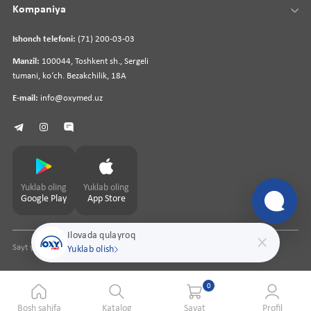
Kompaniya
Ishonch telefoni:
(71) 200-03-03
Manzil:
100044, Toshkent sh., Sergeli
tumani, koʻch. Bezakchilik, 18A
E-mail:
info@oxymed.uz
Yuklab oling
Yuklab oling
Google Play
App Store
Ilovada qulayroq
Sayt yaratuvchi
pharmit.uz
Yuklab olish
0
Bosh sahifa
Katalog
Savat
Profil