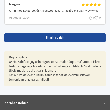
Nargiza
Отличное качество, быстрая доставка. Спасибо магазину Oxymed!
05 August 2024
0
0
Sharh yozish
Diqqat qiling!
Ushbu sahifada joylashtirilgan ko'rsatmalar faqat ma'lumot olish va
tushunchaga ega bo'lish uchun mo'ljallangan. Ushbu ko'rsatmalarni
tibbiy maslahat sifatida ishlatmang.
Tashxis va davolash usulini tanlash faqat davolovchi shifokor
tomonidan amalga oshiriladi!
Xaridor uchun