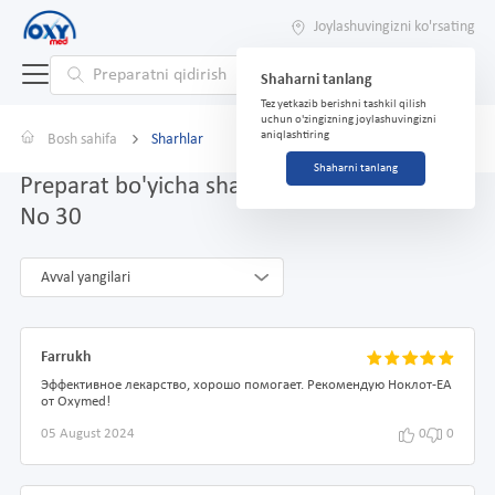
Joylashuvingizni ko'rsating
Shaharni tanlang
Tez yetkazib berishni tashkil qilish
uchun o'zingizning joylashuvingizni
aniqlashtiring
Bosh sahifa
Sharhlar
Shaharni tanlang
Preparat bo'yicha sharhlar Noklot-EA 75 mg
No 30
Avval yangilari
Farrukh
Эффективное лекарство, хорошо помогает. Рекомендую Ноклот-ЕА
от Oxymed!
05 August 2024
0
0