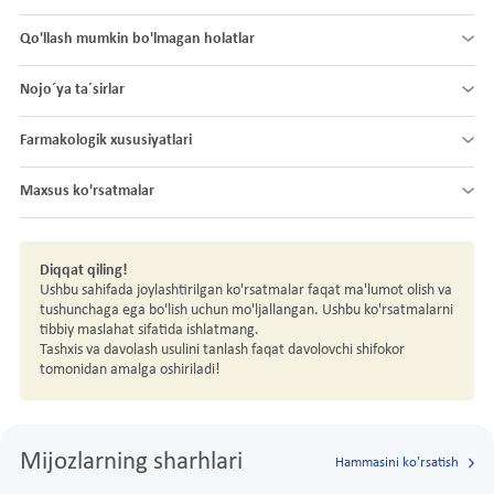
Qo'llash mumkin bo'lmagan holatlar
Nojo´ya ta´sirlar
Farmakologik xususiyatlari
Maxsus ko'rsatmalar
Diqqat qiling!
Ushbu sahifada joylashtirilgan ko'rsatmalar faqat ma'lumot olish va
tushunchaga ega bo'lish uchun mo'ljallangan. Ushbu ko'rsatmalarni
tibbiy maslahat sifatida ishlatmang.
Tashxis va davolash usulini tanlash faqat davolovchi shifokor
tomonidan amalga oshiriladi!
Mijozlarning sharhlari
Hammasini ko'rsatish