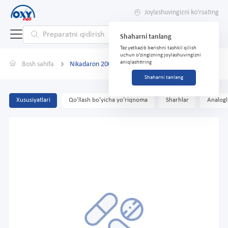
Joylashuvingizni ko'rsating
Shaharni tanlang
Tez yetkazib berishni tashkil qilish
uchun o'zingizning joylashuvingizni
aniqlashtiring
Bosh sahifa
Nikadaron 200 mg № 30
Shaharni tanlang
Xususiyatlari
Qo'llash bo'yicha yo'riqnoma
Sharhlar
Analogl