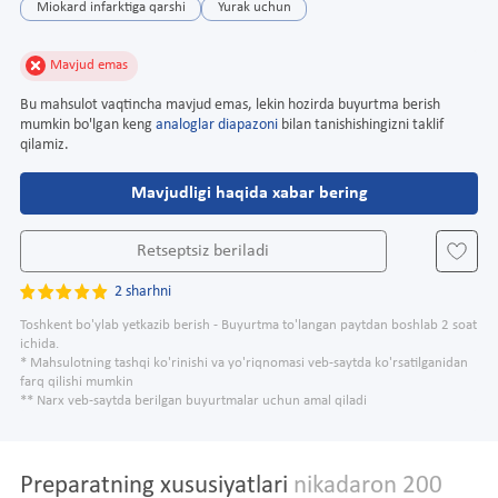
Miokard infarktiga qarshi
Yurak uchun
Mavjud emas
Bu mahsulot vaqtincha mavjud emas, lekin hozirda buyurtma berish
mumkin bo'lgan keng
analoglar diapazoni
bilan tanishishingizni taklif
qilamiz.
Mavjudligi haqida xabar bering
Retseptsiz beriladi
2 sharhni
Toshkent bo'ylab yetkazib berish - Buyurtma to'langan paytdan boshlab 2 soat
ichida.
* Mahsulotning tashqi ko'rinishi va yo'riqnomasi veb-saytda ko'rsatilganidan
farq qilishi mumkin
** Narx veb-saytda berilgan buyurtmalar uchun amal qiladi
Preparatning xususiyatlari
nikadaron 200