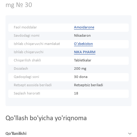
mg № 30
Faol moddalar
Amoidarone
Savdodagi nomi
Nikadaron
Ishlab chiqaruvchi mamlakat
O'zbekiston
Ishlab chiqaruvchi
NIKA PHARM
Chiqarilish shakli
Tabletkalar
Dozalash
200 mg
Qadoqdagi soni
30 dona
Retsept asosida beriladi
Retseptsiz beriladi
Saqlash harorati
18
Qo'llash bo'yicha yo'riqnoma
Qo'llanilishi