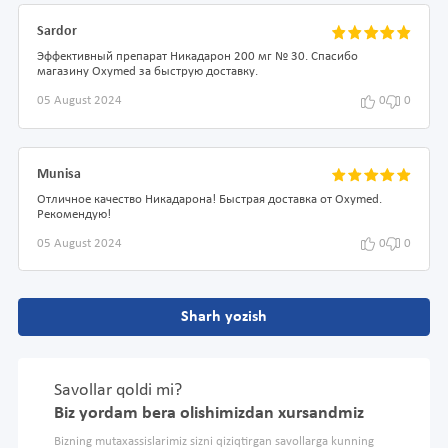
Sardor
Эффективный препарат Никадарон 200 мг № 30. Спасибо
магазину Oxymed за быструю доставку.
05 August 2024
0
0
Munisa
Отличное качество Никадарона! Быстрая доставка от Oxymed.
Рекомендую!
05 August 2024
0
0
Sharh yozish
Savollar qoldi mi?
Biz yordam bera olishimizdan xursandmiz
Bizning mutaxassislarimiz sizni qiziqtirgan savollarga kunning