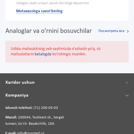
istalgan vaqti onlayn javob berishga tayyormiz.
Mutaxassisga savol bering
Analoglar va o'rnini bosuvchilar
Посмотреть все
Ushbu mahsulotning veb-saytimizda o'xshashi yo'q, siz
mahsulotlarni
katalogda
ko'rishingiz mumkin.
Xaridor uchun
Kompaniya
Ishonch telefoni:
(71) 200-03-03
Manzil:
100044, Toshkent sh., Sergeli
tumani, koʻch. Bezakchilik, 18A
E-mail:
info@oxymed.uz