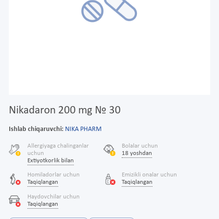
Nikadaron 200 mg № 30
Ishlab chiqaruvchi:
NIKA PHARM
Allergiyaga chalinganlar
Bolalar uchun
uchun
18 yoshdan
Extiyotkorlik bilan
Homiladorlar uchun
Emizikli onalar uchun
Taqiqlangan
Taqiqlangan
Haydovchilar uchun
Taqiqlangan