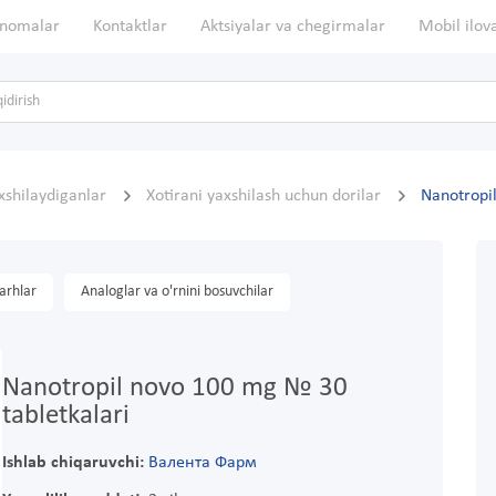
nomalar
Kontaktlar
Aktsiyalar va chegirmalar
Mobil ilov
axshilaydiganlar
Xotirani yaxshilash uchun dorilar
Nanotropi
arhlar
Analoglar va o'rnini bosuvchilar
Nanotropil novo 100 mg № 30
tabletkalari
Ishlab chiqaruvchi:
Валента Фарм