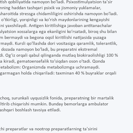
tish qobiliyatida namoyon bo‘ladi. Psixostimulyatsion ta'sir
zmning haddan tashqari psixik va jismoniy yuklamalar,
sharoitida stressga chidamliligini oshirishda namoyon bo‘ladi.
 o‘tkirligi, yorqinligi va ko‘rish maydonlarining kengayishi
ini yaxshilaydi. Antigen kiritilishiga javoban antitanachalar
lyatsion xossalarga ega ekanligini ko‘rsatadi, biroq shu bilan
am bermaydi va begona oqsil kiritilishi natijasida yuzaga
irmaydi. Kursli qo‘llashda dori vositasiga qaramlik, tolerantlik,
lik dozada namoyon bo‘ladi, bu preparatni ekstremal
di. Og‘iz orqali qabul qilinganda mutlaq biokiraolishligi 100 %
rga kiradi, gematoensefalik to‘siqdan oson o‘tadi. Qonda
. Metabolizm: Organizmda metabolizmga uchramaydi.
O‘zgarmagan holda chiqariladi: taxminan 40 % buyraklar orqali
choq, surunkali uyqusizlik fonida, preparatning bir martalik
 keltirib chiqarishi mumkin. Bunday bemorlarga ambulator
ashqari boshlash tavsiya etiladi.
hi preparatlar va nootrop preparatlarning ta'sirini