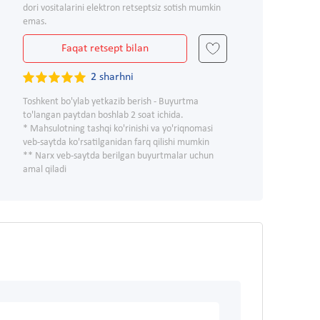
dori vositalarini elektron retseptsiz sotish mumkin
emas.
Faqat retsept bilan
2 sharhni
Toshkent bo'ylab yetkazib berish - Buyurtma
to'langan paytdan boshlab 2 soat ichida.
* Mahsulotning tashqi ko'rinishi va yo'riqnomasi
veb-saytda ko'rsatilganidan farq qilishi mumkin
** Narx veb-saytda berilgan buyurtmalar uchun
amal qiladi