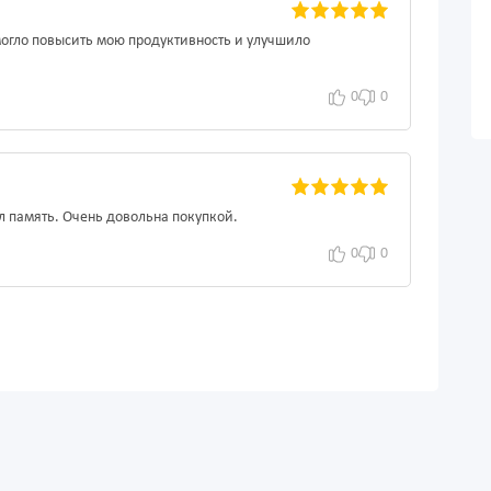
омогло повысить мою продуктивность и улучшило
0
0
л память. Очень довольна покупкой.
0
0