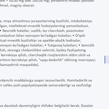
etam – 50,00 mg yoki 100,00 mg; yordamchi modda: povidon
akhmal, magniy stearat.
sa, miya almashinuv jarayonlarining buzilishi, intoksikatsiya
‘lgan, intellektual-mnestik funksiyalarning yomonlashuvi,
• Nevrotik holatlar, sustlik, tez charchash, psixomotor
omonlashuvi bilan namoyon bo‘ladigan holatlar; • O‘qish
ktual-mnestik buzilishlar va apatiko-abulik hodisalar,
amoyon bo‘ladigan holatlar; • Tutqanoq holatlari; • Semizlik
lish, stressga chidamlilikni oshirish, kasbiy faoliyatning
orreksiya qilish, charchoqlik rivojlanishini oldini olish va
oritmni korreksiya qilish, "uyqu-bedorlik" siklining inversiyasi;
i kamaytirish maqsadida).
ordamchi moddalarga yuqori sezuvchanlik. Homiladorlik va
i ushbu yosh populyatsiyasida samaradorligi va xavfsizligi
va davolash davomiyligini shifokor belgilashi kerak. Dozalar