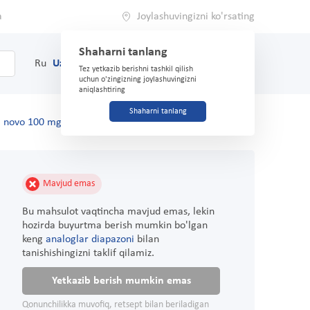
a
Joylashuvingizni ko'rsating
Shaharni tanlang
0
Savat
Ru
Uz
(71) 200-03-03
Tez yetkazib berishni tashkil qilish
uchun o'zingizning joylashuvingizni
aniqlashtiring
Shaharni tanlang
l novo 100 mg № 30 tabletkalari
Mavjud emas
Bu mahsulot vaqtincha mavjud emas, lekin
hozirda buyurtma berish mumkin bo'lgan
keng
analoglar diapazoni
bilan
tanishishingizni taklif qilamiz.
Yetkazib berish mumkin emas
Qonunchilikka muvofiq, retsept bilan beriladigan