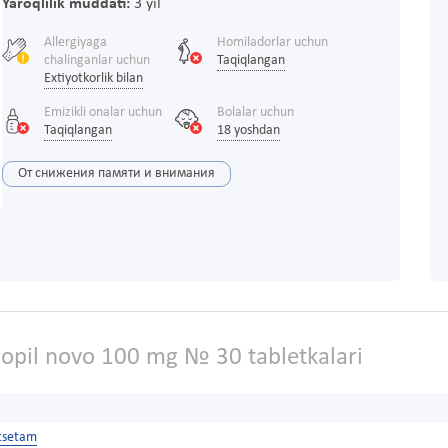
Yaroqlilik muddati:
3 yil
Allergiyaga
Homiladorlar uchun
chalinganlar uchun
Taqiqlangan
Extiyotkorlik bilan
Emizikli onalar uchun
Bolalar uchun
Taqiqlangan
18 yoshdan
От снижения памяти и внимания
opil novo 100 mg № 30 tabletkalari
tsetam