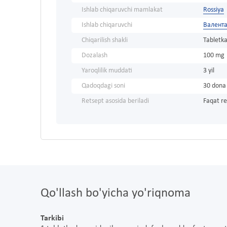
Ishlab chiqaruvchi mamlakat
Rossiya
Ishlab chiqaruvchi
Валент
Chiqarilish shakli
Tabletka
Dozalash
100 mg
Yaroqlilik muddati
3 yil
Qadoqdagi soni
30 dona
Retsept asosida beriladi
Faqat re
Qo'llash bo'yicha yo'riqnoma
Tarkibi