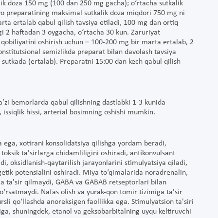
lik doza 150 mg (100 dan 250 mg gacha); o‘rtacha sutkalik
o preparatining maksimal sutkalik doza miqdori 750 mg ni
rta ertalab qabul qilish tavsiya etiladi, 100 mg dan ortiq
gi 2 haftadan 3 oygacha, o‘rtacha 30 kun. Zaruriyat
 qobiliyatini oshirish uchun – 100-200 mg bir marta ertalab, 2
nstitutsional semizlikda preparat bilan davolash tavsiya
sutkada (ertalab). Preparatni 15:00 dan kech qabul qilish
a’zi bemorlarda qabul qilishning dastlabki 1-3 kunida
 issiqlik hissi, arterial bosimning oshishi mumkin.
 ega, xotirani konsolidatsiya qilishga yordam beradi,
toksik ta'sirlarga chidamliligini oshiradi, antikonvulsant
di, oksidlanish-qaytarilish jarayonlarini stimulyatsiya qiladi,
getik potensialini oshiradi. Miya to‘qimalarida noradrenalin,
a ta'sir qilmaydi, GABA va GABAB retseptorlari bilan
 ko‘rsatmaydi. Nafas olish va yurak-qon tomir tizimiga ta'sir
sli qo‘llashda anoreksigen faollikka ega. Stimulyatsion ta'siri
higa, shuningdek, etanol va geksobarbitalning uyqu keltiruvchi