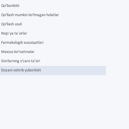
Qo'llanilishi
Qo'llash mumkin bo'lmagan holatlar
Qo'llash usuli
Nojo´ya ta´sirlar
Farmakologik xususiyatlari
Maxsus ko'rsatmalar
Dorilarning o'zaro ta'siri
Dozani oshirib yuborilishi