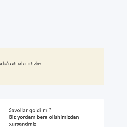
u ko'rsatmalarni tibbiy
Savollar qoldi mi?
Biz yordam bera olishimizdan
xursandmiz