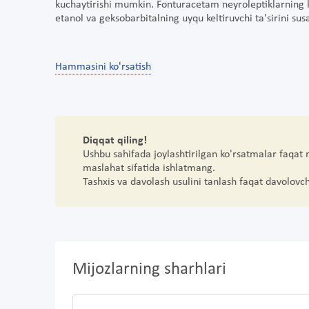
kuchaytirishi mumkin. Fonturacetam neyroleptiklarning k
etanol va geksobarbitalning uyqu keltiruvchi ta'sirini susa
Hammasini ko'rsatish
Diqqat qiling!
Ushbu sahifada joylashtirilgan ko'rsatmalar faqat
maslahat sifatida ishlatmang.
Tashxis va davolash usulini tanlash faqat davolovc
Mijozlarning sharhlari