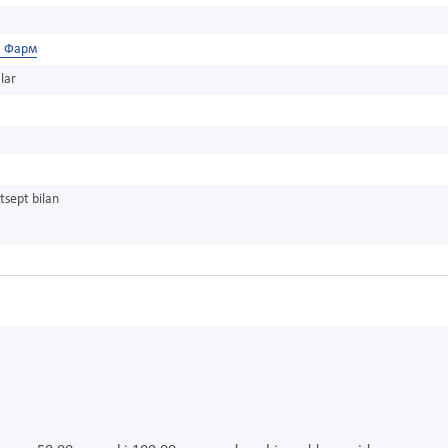
а Фарм
lar
tsept bilan