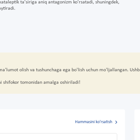
ataleptik ta'siriga aniq antagonizm ko'rsatadi, shuningdek,
ytiradi.
 ma'lumot olish va tushunchaga ega bo'lish uchun mo'ljallangan. Ushb
hi shifokor tomonidan amalga oshiriladi!
Hammasini ko'rsatish