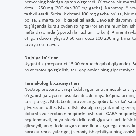
bemorning holatiga qarab o‘zgaradi. O‘rtacha bir marta
doza – 250 mg (200 dan 300 mg gacha). Nanotropil® nov
tashkil etadi. Sutkalik dozani 100 mg gacha bo‘lsa, bir ma
bo‘lsa, 2 marta bo‘lib qabul qilinadi. Davolash davomiyli
tug‘ilganda kurs 1 oydan so‘ng takrorlanishi mumkin. Ish
hafta davomida (sportchilar uchun – 3 kun). Alimentar-ko
etilgan davomiyligi 30-60 kun, doza 100-200 mg 1 marta 
tavsiya etilmaydi.
Nojo´ya ta´sirlar
Uyqusizlik (preparatni 15:00 dan kech qabul qilganda). B
psixomotor qo‘zg‘alish, teri qoplamlarining giperemiyasi,
Farmakologik xususiyatlari
Nootrop preparat, aniq ifodalangan antiamnestik ta'sirga
o‘rganish jarayonini osonlashtiradi, miya to‘qimalarining 
ta'sirga ega. Metabolik jarayonlarga ijobiy ta'sir ko‘rsata
glyukozani utilizatsiya qilish hisobiga organizmning ener
dofamin va serotonin miqdorini oshiradi, GABA miqdorig
bog‘lanmaydi, miya bioelektrik faolligiga sezilarli ta'sir
qilmaydi, aniq ifodalangan diuretik ta'sirga ega emas, kur
harakat reaksiyalariga, jismoniy ish qobiliyatining oshis