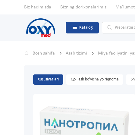
Biz haqimizda
Bizning dorixonalarimiz
Ma'lumot
Katalog
Bosh sahifa
Asab tizimi
Miya faoliyatini y
Xususiyatlari
Qo'llash bo'yicha yo'riqnoma
Sh