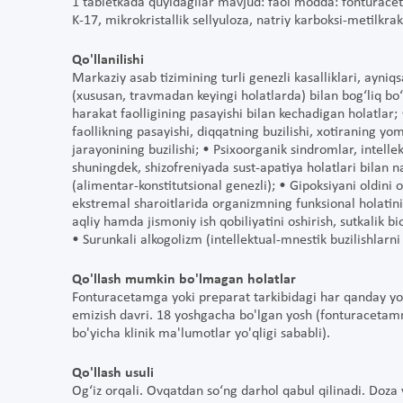
1 tabletkada quyidagilar mavjud: faol modda: fonturac
K-17, mikrokristallik sellyuloza, natriy karboksi-metilkr
Qo'llanilishi
Markaziy asab tizimining turli genezli kasalliklari, ayniq
(xususan, travmadan keyingi holatlarda) bilan bog‘liq bo
harakat faolligining pasayishi bilan kechadigan holatlar; 
faollikning pasayishi, diqqatning buzilishi, xotiraning y
jarayonining buzilishi; • Psixoorganik sindromlar, intelle
shuningdek, shizofreniyada sust-apatiya holatlari bilan n
(alimentar-konstitutsional genezli); • Gipoksiyani oldini o
ekstremal sharoitlarida organizmning funksional holatini k
aqliy hamda jismoniy ish qobiliyatini oshirish, sutkalik bi
• Surunkali alkogolizm (intellektual-mnestik buzilishlarn
Qo'llash mumkin bo'lmagan holatlar
Fonturacetamga yoki preparat tarkibidagi har qanday y
emizish davri. 18 yoshgacha bo'lgan yosh (fonturacetamn
bo'yicha klinik ma'lumotlar yo'qligi sababli).
Qo'llash usuli
Og‘iz orqali. Ovqatdan so‘ng darhol qabul qilinadi. Doza 