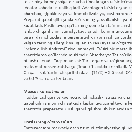
ta'sirining kamayishiga o‘rtacha ifodalangan ta'sir ko‘rsa
ideator sohada ustunlik qiladi. Adaptogen ta'siri organi
charchoq, gipokineziya va immobilizatsiya, past harorat 
Preparat qabul qilinganda ko‘rishning yaxshilanishi, ya'ni
kuzatiladi. Pastki oyoq-qo‘llarning qon bilan ta'minlanish
ishlab chiqarilishini stimulyatsiya qiladi, bu immunostimu
birga, darhol tipdagi gipersensitivlik rivojlanishiga yord
kelgan terining allergik yallig‘lanish reaksiyasini o‘zgart
"bekor qilish sindromi" rivojlanmaydi. Ta'siri bir marta
sharoitlarda qo‘llashda muhimdir. Absorbsiya: Tez so‘rila
ni tashkil etadi. Taqsimlanishi: Turli organ va to‘qimala
maksimal konsentratsiyaga (Tmax) 1 soatda erishiladi
Chiqarilishi: Yarim chiqarilish davri (T1/2) – 3-5 soat. 
va 60 % safro va ter bilan.
Maxsus ko'rsatmalar
Haddan tashqari psixoemotsional holsizlik, stress va char
qabul qilinishi birinchi sutkada keskin uyquga ehtiyojni
sharoitda preparatni kursli qabul qilishni ish kunlaridan t
Dorilarning o'zaro ta'siri
Fonturacetam markaziy asab tizimini stimulyatsiya qiluvc