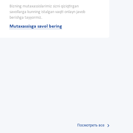
Bizning mutaxassislarimiz sizni qiziqtirgan
savollarga kunning istalgan vaqti onlayn javob
berishga tayyormiz.
Mutaxassisga savol bering
Посмотреть все