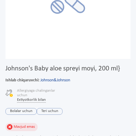
Johnson's Baby aloe spreyi moyi, 200 ml}
Ishlab chiqaruvchi:
Johnson&Johnson
Allergiyaga chalinganlar
uchun
Extiyotkorlik bilan
Bolalar uchun
Teri uchun
Mavjud emas