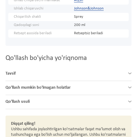
Ishlab chiqaruvchi mamlakat
AQSh
Ishlab chiqaruvchi
Johnson&Johnson
Chiqarilish shakli
Sprey
Qadoqdagi soni
200 ml
Retsept asosida beriladi
Retseptsiz beriladi
Qo'llash bo'yicha yo'riqnoma
Tavsif
Qo'llash mumkin bo'lmagan holatlar
Qo'llash usuli
Diqqat qiling!
Ushbu sahifada joylashtirilgan ko'rsatmalar faqat ma'lumot olish va
tushunchaga ega bo'lish uchun mo'ljallangan. Ushbu ko'rsatmalarni