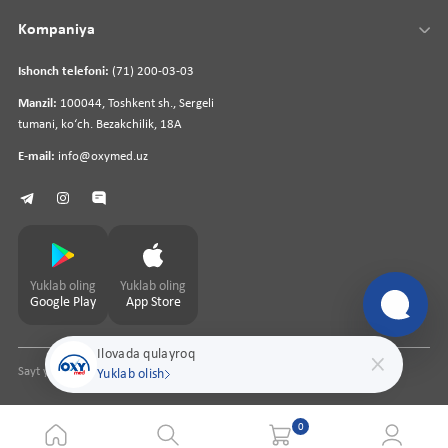
Kompaniya
Ishonch telefoni:
(71) 200-03-03
Manzil:
100044, Toshkent sh., Sergeli
tumani, koʻch. Bezakchilik, 18A
E-mail:
info@oxymed.uz
Yuklab oling
Yuklab oling
Google Play
App Store
Ilovada qulayroq
Sayt yaratuvchi
pharmit.uz
Yuklab olish
0