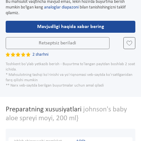
Bu mahsulot vaqtincha mavjud emas, lekin hozirda buyurtma berish
mumkin bo'lgan keng
analoglar diapazoni
bilan tanishishingizni taklif
qilamiz.
Mavjudligi haqida xabar bering
Retseptsiz beriladi
2 sharhni
Toshkent bo'ylab yetkazib berish - Buyurtma to'langan paytdan boshlab 2 soat
ichida.
* Mahsulotning tashqi ko'rinishi va yo'riqnomasi veb-saytda ko'rsatilganidan
farq qilishi mumkin
** Narx veb-saytda berilgan buyurtmalar uchun amal qiladi
Preparatning xususiyatlari
johnson's baby
aloe spreyi moyi, 200 ml}