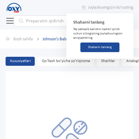
Joylashuvingizni ko'rsating
Shaharni tanlang
Tez yetkazib berishni tashkil qilish
uchun o'zingizning joylashuvingizni
aniqlashtiring
Bosh sahifa
Johnson's Baby aloe spreyi moyi, 200 ml}
Shaharni tanlang
Xususiyatlari
Qo'llash bo'yicha yo'riqnoma
Sharhlar
Analogl