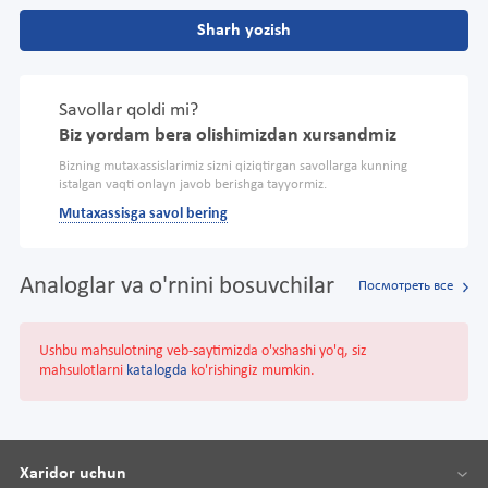
Sharh yozish
Savollar qoldi mi?
Biz yordam bera olishimizdan xursandmiz
Bizning mutaxassislarimiz sizni qiziqtirgan savollarga kunning
istalgan vaqti onlayn javob berishga tayyormiz.
Mutaxassisga savol bering
Analoglar va o'rnini bosuvchilar
Посмотреть все
Ushbu mahsulotning veb-saytimizda o'xshashi yo'q, siz
mahsulotlarni
katalogda
ko'rishingiz mumkin.
Xaridor uchun