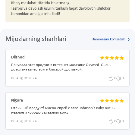
tibbiy maslahat sifatida ishlatmang.
Tashxis va davolash usulini tanlash faqat davolovchi shifokor
tomonidan amalga oshiriladi!
Mijozlarning sharhlari
Hammasini ko'rsatish
Dilshod
Покупала этот продукт в интернет-магазине Oxymed. Очень
довольна качеством и быстрой доставкой.
06 August 2024
0
0
Nigora
Отличный продукт! Масло-спрей с алоэ Johnson's Baby очень
нежное и хорошо увлажняет кожу.
06 August 2024
0
0