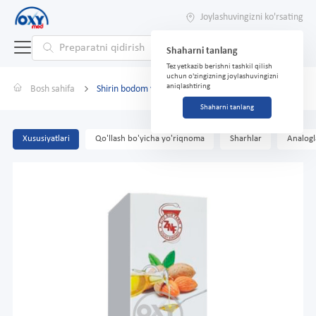
Joylashuvingizni ko'rsating
Shaharni tanlang
Tez yetkazib berishni tashkil qilish
uchun o'zingizning joylashuvingizni
aniqlashtiring
Bosh sahifa
Shirin bodom yog'i 25 ml
Shaharni tanlang
Xususiyatlari
Qo'llash bo'yicha yo'riqnoma
Sharhlar
Analogl