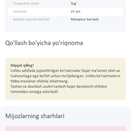
Chiqarilish shakli
Yog'
Dozalash
25 мл
Retsept asosida beriladi
Retseptsiz beriladi
Qo'llash bo'yicha yo'riqnoma
Diqqat qiling!
Ushbu sahifada joylashtirilgan ko'rsatmalar faqat ma'lumot olish va
tushunchaga ega bo'lish uchun mo'ljallangan. Ushbu ko'rsatmalarni
tibbiy maslahat sifatida ishlatmang.
Tashxis va davolash usulini tanlash faqat davolovchi shifokor
tomonidan amalga oshiriladi!
Mijozlarning sharhlari