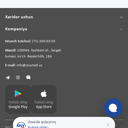
Xaridor uchun
Kompaniya
Ishonch telefoni:
(71) 200-03-03
Manzil:
100044, Toshkent sh., Sergeli
tumani, koʻch. Bezakchilik, 18A
E-mail:
info@oxymed.uz
Yuklab oling
Yuklab oling
Google Play
App Store
Ilovada qulayroq
Sayt yaratuvchi
pharmit.uz
Yuklab olish