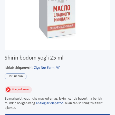
Shirin bodom yog'i 25 ml
Ishlab chiqaruvchi:
Ziyo Nur Farm, ЧП
Teri uchun
Mavjud emas
Bu mahsulot vaqtincha mavjud emas, lekin hozirda buyurtma berish
mumkin bo'lgan keng
analoglar diapazoni
bilan tanishishingizni taklif
qilamiz.