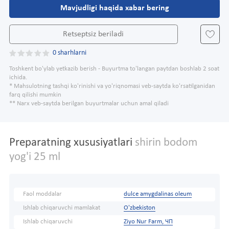
Mavjudligi haqida xabar bering
Retseptsiz beriladi
0 sharhlarni
Toshkent bo'ylab yetkazib berish - Buyurtma to'langan paytdan boshlab 2 soat
ichida.
* Mahsulotning tashqi ko'rinishi va yo'riqnomasi veb-saytda ko'rsatilganidan
farq qilishi mumkin
** Narx veb-saytda berilgan buyurtmalar uchun amal qiladi
Preparatning xususiyatlari
shirin bodom
yog'i 25 ml
Faol moddalar
dulce amygdalinas oleum
Ishlab chiqaruvchi mamlakat
O'zbekiston
Ishlab chiqaruvchi
Ziyo Nur Farm, ЧП