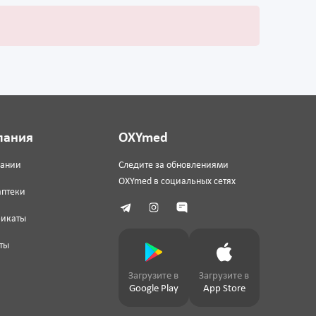
пания
OXYmed
пании
Следите за обновлениями
OXYmed в социальных сетях
аптеки
фикаты
ты
Загрузите в
Загрузите в
Google Play
App Store