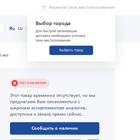
Укажите свое местоположение
Выбор города
0
Корзина
Ru
Uz
(71) 200-03-03
Для быстрой организации
доставки необходимо уточнить
свое местоположение
Выбрать город
5 мл
Нет в наличии
Этот товар временно отсутствует, но мы
предлагаем Вам ознакомиться с
широким
ассортиментом аналогов
,
доступных к заказу прямо сейчас.
Сообщить о наличии