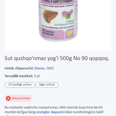
Sut qushqo'nmas yog'i 500g No 90 qopqoq.
Ishlab chiqaruvchi:
Shanaz, ООО
Yaroqlilik muddati:
2 yil
O't pufagi uchun
Jigar uchun
Mavjud emas
Bu mahsulot vaqtincha mavjud emas, lekin hozirda buyurtma berish
mumkin bo'lgan keng
analoglar diapazoni
bilan tanishishingizni taklif