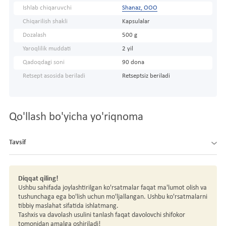
Ishlab chiqaruvchi
Shanaz, ООО
Chiqarilish shakli
Kapsulalar
Dozalash
500 g
Yaroqlilik muddati
2 yil
Qadoqdagi soni
90 dona
Retsept asosida beriladi
Retseptsiz beriladi
Qo'llash bo'yicha yo'riqnoma
Tavsif
Diqqat qiling!
Ushbu sahifada joylashtirilgan ko'rsatmalar faqat ma'lumot olish va
tushunchaga ega bo'lish uchun mo'ljallangan. Ushbu ko'rsatmalarni
tibbiy maslahat sifatida ishlatmang.
Tashxis va davolash usulini tanlash faqat davolovchi shifokor
tomonidan amalga oshiriladi!