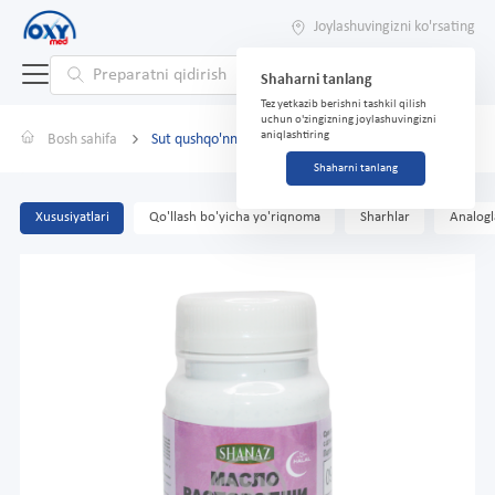
Joylashuvingizni ko'rsating
Shaharni tanlang
Tez yetkazib berishni tashkil qilish
uchun o'zingizning joylashuvingizni
aniqlashtiring
Bosh sahifa
Sut qushqo'nmas yog'i 500g No 90 qopqoq.
Shaharni tanlang
Xususiyatlari
Qo'llash bo'yicha yo'riqnoma
Sharhlar
Analogl