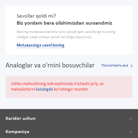
Savollar qoldi mi?
Biz yordam bera olishimizdan xursandmiz
Bizning mutaxassislarimiz sizni qiziqtirgan savollarga kunning
istalgan vaqti onlayn javob berishga tayyormiz.
Mutaxassisga savol bering
Analoglar va o'rnini bosuvchilar
Посмотреть все
Ushbu mahsulotning veb-saytimizda o'xshashi yo'q, siz
mahsulotlarni
katalogda
ko'rishingiz mumkin.
Xaridor uchun
Kompaniya