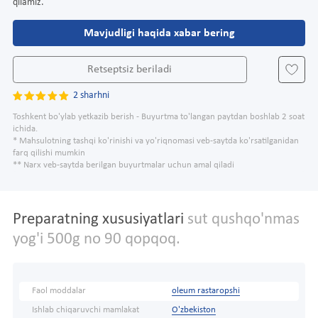
qilamiz.
Mavjudligi haqida xabar bering
Retseptsiz beriladi
2 sharhni
Toshkent bo'ylab yetkazib berish - Buyurtma to'langan paytdan boshlab 2 soat
ichida.
* Mahsulotning tashqi ko'rinishi va yo'riqnomasi veb-saytda ko'rsatilganidan
farq qilishi mumkin
** Narx veb-saytda berilgan buyurtmalar uchun amal qiladi
Preparatning xususiyatlari
sut qushqo'nmas
yog'i 500g no 90 qopqoq.
Faol moddalar
oleum rastaropshi
Ishlab chiqaruvchi mamlakat
O'zbekiston