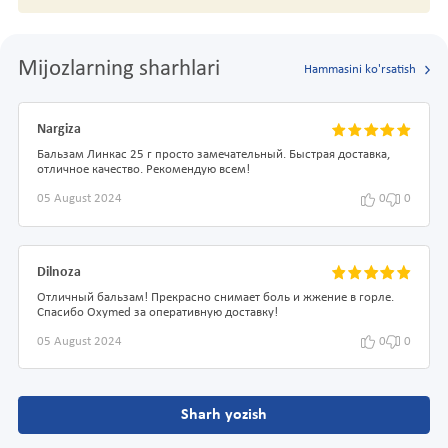
Mijozlarning sharhlari
Hammasini ko'rsatish
Nargiza
Бальзам Линкас 25 г просто замечательный. Быстрая доставка,
отличное качество. Рекомендую всем!
05 August 2024
0
0
Dilnoza
Отличный бальзам! Прекрасно снимает боль и жжение в горле.
Спасибо Oxymed за оперативную доставку!
05 August 2024
0
0
Sharh yozish