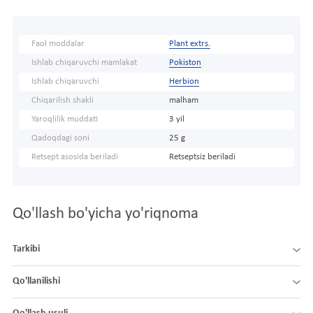
Faol moddalar
Plant extrs.
Ishlab chiqaruvchi mamlakat
Pokiston
Ishlab chiqaruvchi
Herbion
Chiqarilish shakli
malham
Yaroqlilik muddati
3 yil
Qadoqdagi soni
25 g
Retsept asosida beriladi
Retseptsiz beriladi
Qo'llash bo'yicha yo'riqnoma
Tarkibi
Qo'llanilishi