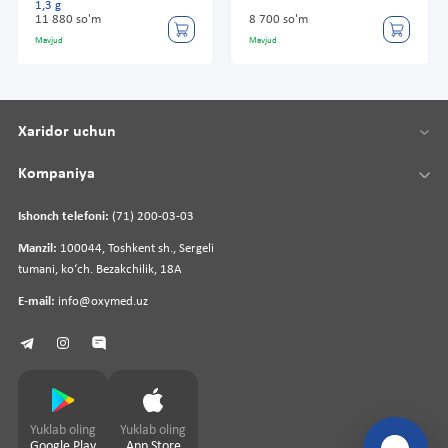
1,3 g
11 880 so'm
8 700 so'm
Mavjud
Mavjud
Xaridor uchun
Kompaniya
Ishonch telefoni:
(71) 200-03-03
Manzil:
100044, Toshkent sh., Sergeli
tumani, koʻch. Bezakchilik, 18A
E-mail:
info@oxymed.uz
Yuklab oling
Yuklab oling
Google Play
App Store