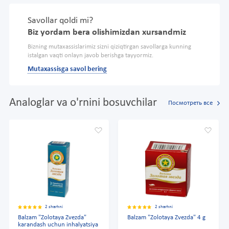
Savollar qoldi mi?
Biz yordam bera olishimizdan xursandmiz
Bizning mutaxassislarimiz sizni qiziqtirgan savollarga kunning
istalgan vaqti onlayn javob berishga tayyormiz.
Mutaxassisga savol bering
Analoglar va o'rnini bosuvchilar
Посмотреть все
2 sharhni
2 sharhni
Balzam "Zolotaya Zvezda"
Balzam "Zolotaya Zvezda" 4 g
karandash uchun inhalyatsiya