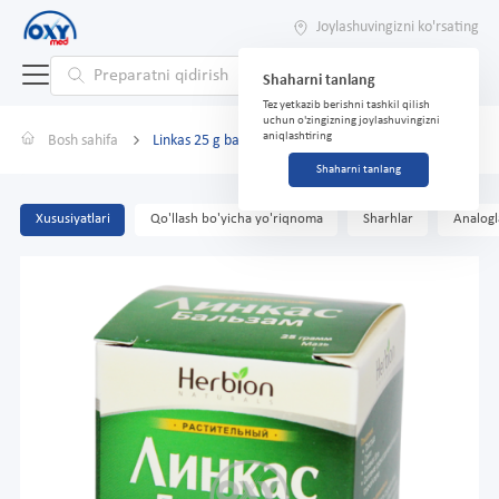
Joylashuvingizni ko'rsating
Shaharni tanlang
Tez yetkazib berishni tashkil qilish
uchun o'zingizning joylashuvingizni
aniqlashtiring
Bosh sahifa
Linkas 25 g balzam
Shaharni tanlang
Xususiyatlari
Qo'llash bo'yicha yo'riqnoma
Sharhlar
Analogl