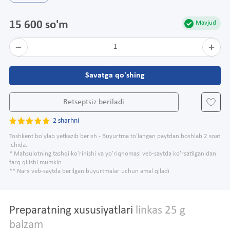
15 600 so'm
Mavjud
1
Savatga qo'shing
Retseptsiz beriladi
2 sharhni
Toshkent bo'ylab yetkazib berish - Buyurtma to'langan paytdan boshlab 2 soat
ichida.
* Mahsulotning tashqi ko'rinishi va yo'riqnomasi veb-saytda ko'rsatilganidan
farq qilishi mumkin
** Narx veb-saytda berilgan buyurtmalar uchun amal qiladi
Preparatning xususiyatlari
linkas 25 g
balzam