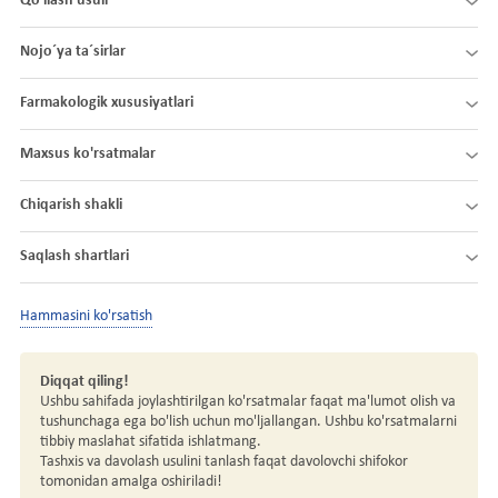
Qo'llash usuli
Nojo´ya ta´sirlar
Farmakologik xususiyatlari
Maxsus ko'rsatmalar
Chiqarish shakli
Saqlash shartlari
Hammasini ko'rsatish
Diqqat qiling!
Ushbu sahifada joylashtirilgan ko'rsatmalar faqat ma'lumot olish va
tushunchaga ega bo'lish uchun mo'ljallangan. Ushbu ko'rsatmalarni
tibbiy maslahat sifatida ishlatmang.
Tashxis va davolash usulini tanlash faqat davolovchi shifokor
tomonidan amalga oshiriladi!