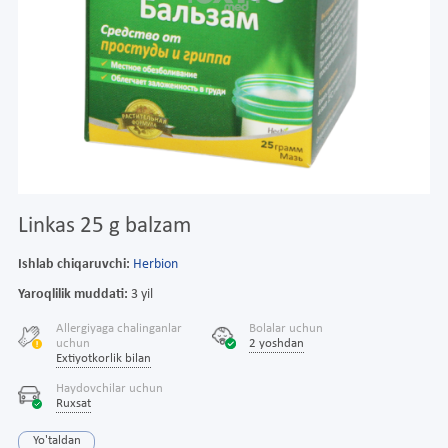
Linkas 25 g balzam
Ishlab chiqaruvchi:
Herbion
Yaroqlilik muddati:
3 yil
Allergiyaga chalinganlar
Bolalar uchun
uchun
2 yoshdan
Extiyotkorlik bilan
Haydovchilar uchun
Ruxsat
Yo'taldan