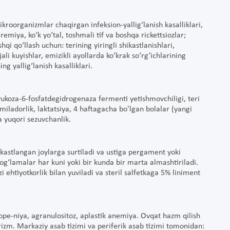
ikroorganizmlar chaqirgan infeksion-yallig‘lanish kasalliklari,
aremiya, ko‘k yo‘tal, toshmali tif va boshqa rickettsiozlar;
i qo‘llash uchun: terining yiringli shikastlanishlari,
jali kuyishlar, emizikli ayollarda ko‘krak so‘rg‘ichlarining
g yallig‘lanish kasalliklari.
 glyukoza-6-fosfatdegidrogenaza fermenti yetishmovchiligi, teri
omiladorlik, laktatsiya, 4 haftagacha bo'lgan bolalar (yangi
a yuqori sezuvchanlik.
ikastlangan joylarga surtiladi va ustiga pergament yoki
og‘lamalar har kuni yoki bir kunda bir marta almashtiriladi.
 ehtiyotkorlik bilan yuviladi va steril salfetkaga 5% liniment
ope-niya, agranulositoz, aplastik anemiya. Ovqat hazm qilish
rizm. Markaziy asab tizimi va periferik asab tizimi tomonidan: