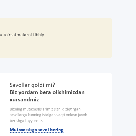
u ko'rsatmalarni tibbiy
Savollar qoldi mi?
Biz yordam bera olishimizdan
xursandmiz
Bizning mutaxassislarimiz sizni qiziqtirgan
savollarga kunning istalgan vaqti onlayn javob
berishga tayyormiz.
Mutaxassisga savol bering