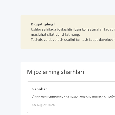
Diqqat qiling!
Ushbu sahifada joylashtirilgan ko'rsatmalar faqat
maslahat sifatida ishlatmang.
Tashxis va davolash usulini tanlash faqat davolovc
Mijozlarning sharhlari
Sanobar
Линимент синтомицина помог мне справиться с про
05 August 2024