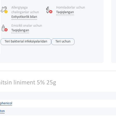
Allergiyaga
Homiladorlar uchun
chalinganlar uchun
Taqiqlangan
Extiyotkorlik bilan
Emizikli onalar uchun
Taqiqlangan
Teri bakterial infeksiyalaridan
Teri uchun
itsin liniment 5% 25g
phenicol
ston