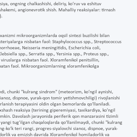
ssiya, ongning chalkashishi, deliriy, ko‘ruv va eshituv
 eshakemi, angionevrotik shish. Mahalliy reaksiyalar: tirnash
).
exanizmi mikroorganizmlarda oqsil sintezi buzilishi bilan
kteriyalarga nisbatan faol: Staphylococcus spp., Streptococcus
orrhoeae, Neisseria meningitidis, Escherichia coli,
ebsiella spp., Serratia spp., Yersinia spp., Proteus spp.,
viruslarga nisbatan faol. Xloramfenikol penitsillin,
batan faol. Mikroorganizmlarning xloramfenikolga
di, chunki "kulrang sindrom" (meteorizm, ko‘ngil aynishi,
ianoz, dispnoe, yurak-qon tomir yetishmovchiligi) rivojlanishi
rlanish terapiyasini oldin olgan bemorlarda qo‘llaniladi.
xshash reaksiya (terining giperemiyasi, taxikardiya, ko‘ngil
mumkin. Davolash jarayonida periferik qon manzarasini tizimli
ol yangi tug‘ilgan chaqaloqlarda qo‘llanilmaydi, chunki "kulrang
g-ko‘k teri rangi, progres-siyalovchi sianoz, dispnoe, yurak-
dorlik va emizish davrida Xloramfenikol homiladorlik va