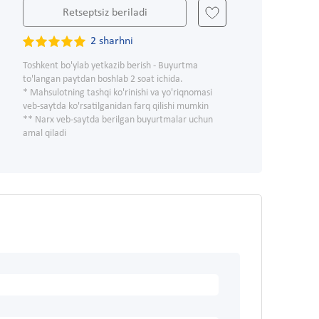
Retseptsiz beriladi
2 sharhni
Toshkent bo'ylab yetkazib berish - Buyurtma
to'langan paytdan boshlab 2 soat ichida.
* Mahsulotning tashqi ko'rinishi va yo'riqnomasi
veb-saytda ko'rsatilganidan farq qilishi mumkin
** Narx veb-saytda berilgan buyurtmalar uchun
amal qiladi