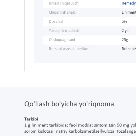
Ishlab chiqaruvchi
Remedy
Chiqarilish shakli
Linimen
Dozalash
5%
Yaroqlilik muddati
2 yil
Qadoqdagi soni
25g
Retsept asosida beriladi
Retsepts
Qo'llash bo'yicha yo'riqnoma
Tarkibi
1 g liniment tarkibida: faol modda: sintomitsin 50 mg 
sorbin kislotasi, natriy karboksimetilsellyuloza, tozalanga