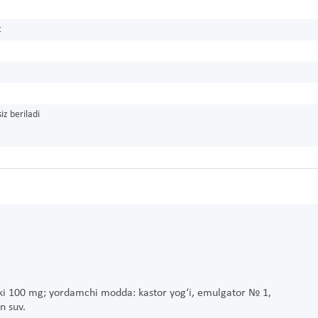
t
iz beriladi
yoki 100 mg; yordamchi modda: kastor yog‘i, emulgator № 1,
n suv.