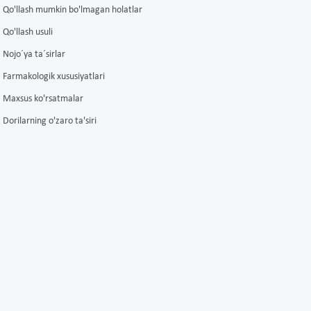
Qo'llash mumkin bo'lmagan holatlar
Qo'llash usuli
Nojo´ya ta´sirlar
Farmakologik xususiyatlari
Maxsus ko'rsatmalar
Dorilarning o'zaro ta'siri