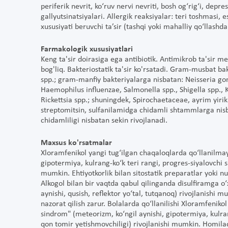
periferik nevrit, ko‘ruv nervi nevriti, bosh og‘rig‘i, depre
gallyutsinatsiyalari. Allergik reaksiyalar: teri toshmasi,
xususiyati beruvchi ta’sir (tashqi yoki mahalliy qo‘llashda
Farmakologik xususiyatlari
Keng ta'sir doirasiga ega antibiotik. Antimikrob ta'sir m
bog'liq. Bakteriostatik ta'sir ko'rsatadi. Gram-musbat ba
spp.; gram-manfiy bakteriyalarga nisbatan: Neisseria gon
Haemophilus influenzae, Salmonella spp., Shigella spp., Kl
Rickettsia spp.; shuningdek, Spirochaetaceae, ayrim yirik 
streptomitsin, sulfanilamidga chidamli shtammlarga nis
chidamliligi nisbatan sekin rivojlanadi.
Maxsus ko'rsatmalar
Xloramfenikol yangi tug‘ilgan chaqaloqlarda qo‘llanilmay
gipotermiya, kulrang-ko‘k teri rangi, progres-siyalovchi s
mumkin. Ehtiyotkorlik bilan sitostatik preparatlar yoki nu
Alkogol bilan bir vaqtda qabul qilinganda disulfiramga o‘
aynishi, qusish, reflektor yo‘tal, tutqanoq) rivojlanishi 
nazorat qilish zarur. Bolalarda qo‘llanilishi Xloramfenik
sindrom" (meteorizm, ko‘ngil aynishi, gipotermiya, kulran
qon tomir yetishmovchiligi) rivojlanishi mumkin. Homila