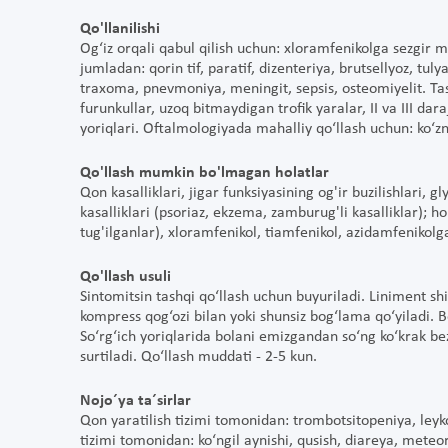
Qo'llanilishi
Og‘iz orqali qabul qilish uchun: xloramfenikolga sezgir m
jumladan: qorin tif, paratif, dizenteriya, brutsellyoz, tuly
traxoma, pnevmoniya, meningit, sepsis, osteomiyelit. Tashq
furunkullar, uzoq bitmaydigan trofik yaralar, II va III dara
yoriqlari. Oftalmologiyada mahalliy qo‘llash uchun: ko‘znin
Qo'llash mumkin bo'lmagan holatlar
Qon kasalliklari, jigar funksiyasining og'ir buzilishlari,
kasalliklari (psoriaz, ekzema, zamburug'li kasalliklar); h
tug'ilganlar), xloramfenikol, tiamfenikol, azidamfenikolg
Qo'llash usuli
Sintomitsin tashqi qo‘llash uchun buyuriladi. Liniment sh
kompress qog‘ozi bilan yoki shunsiz bog‘lama qo‘yiladi. B
So‘rg‘ich yoriqlarida bolani emizgandan so‘ng ko‘krak bezi
surtiladi. Qo‘llash muddati - 2-5 kun.
Nojo´ya ta´sirlar
Qon yaratilish tizimi tomonidan: trombotsitopeniya, leyk
tizimi tomonidan: ko‘ngil aynishi, qusish, diareya, meteo