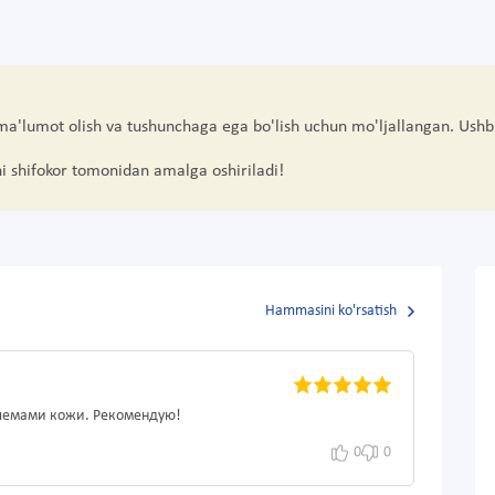
 ma'lumot olish va tushunchaga ega bo'lish uchun mo'ljallangan. Ushb
hi shifokor tomonidan amalga oshiriladi!
Hammasini ko'rsatish
блемами кожи. Рекомендую!
0
0