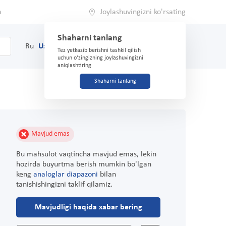
a
Joylashuvingizni ko'rsating
Shaharni tanlang
0
Savat
Ru
Uz
(71) 200-03-03
Tez yetkazib berishni tashkil qilish
uchun o'zingizning joylashuvingizni
aniqlashtiring
Shaharni tanlang
Mavjud emas
Bu mahsulot vaqtincha mavjud emas, lekin
hozirda buyurtma berish mumkin bo'lgan
keng
analoglar diapazoni
bilan
tanishishingizni taklif qilamiz.
Mavjudligi haqida xabar bering