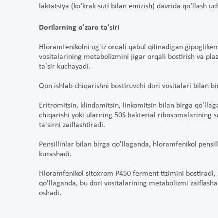
laktatsiya (ko‘krak suti bilan emizish) davrida qo‘llash u
Dorilarning o'zaro ta'siri
Hloramfenikolni og'iz orqali qabul qilinadigan gipoglikemi
vositalarining metabolizmini jigar orqali bostirish va pl
ta'sir kuchayadi.
Qon ishlab chiqarishni bostiruvchi dori vositalari bilan b
Eritromitsin, klindamitsin, linkomitsin bilan birga qo'll
chiqarishi yoki ularning 50S bakterial ribosomalarining sub
ta'sirni zaiflashtiradi.
Pensillinlar bilan birga qo'llaganda, hloramfenikol pensil
kurashadi.
Hloramfenikol sitoxrom P450 ferment tizimini bostiradi, s
qo'llaganda, bu dori vositalarining metabolizmi zaiflasha
oshadi.