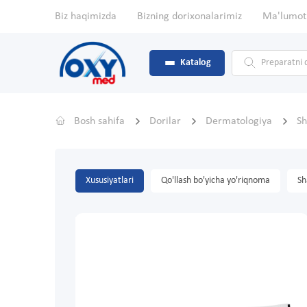
Biz haqimizda
Bizning dorixonalarimiz
Ma'lumot
Katalog
Bosh sahifa
Dorilar
Dermatologiya
Sh
Xususiyatlari
Qo'llash bo'yicha yo'riqnoma
Sh