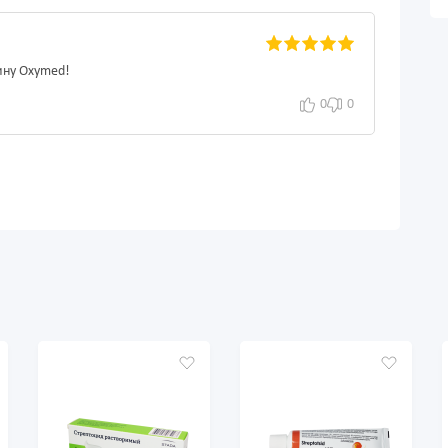
ину Oxymed!
0
0