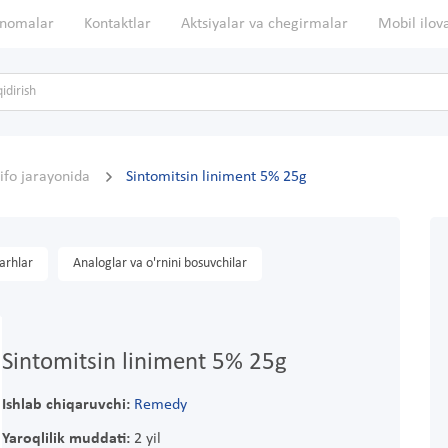
nomalar
Kontaktlar
Aktsiyalar va chegirmalar
Mobil ilov
ifo jarayonida
Sintomitsin liniment 5% 25g
arhlar
Analoglar va o'rnini bosuvchilar
Sintomitsin liniment 5% 25g
Ishlab chiqaruvchi:
Remedy
Yaroqlilik muddati:
2 yil