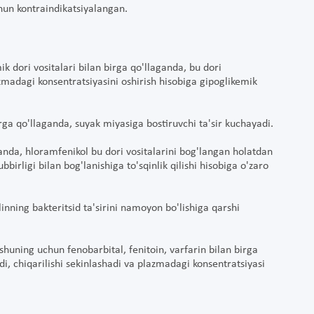
chun kontraindikatsiyalangan.
k dori vositalari bilan birga qo'llaganda, bu dori
azmadagi konsentratsiyasini oshirish hisobiga gipoglikemik
irga qo'llaganda, suyak miyasiga bostiruvchi ta'sir kuchayadi.
aganda, hloramfenikol bu dori vositalarini bog'langan holatdan
birligi bilan bog'lanishiga to'sqinlik qilishi hisobiga o'zaro
linning bakteritsid ta'sirini namoyon bo'lishiga qarshi
huning uchun fenobarbital, fenitoin, varfarin bilan birga
di, chiqarilishi sekinlashadi va plazmadagi konsentratsiyasi