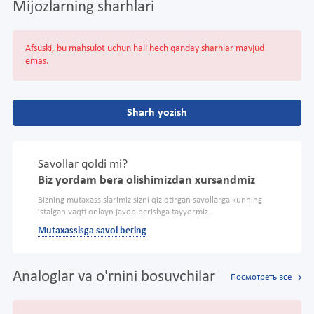
Mijozlarning sharhlari
Afsuski, bu mahsulot uchun hali hech qanday sharhlar mavjud
emas.
Sharh yozish
Savollar qoldi mi?
Biz yordam bera olishimizdan xursandmiz
Bizning mutaxassislarimiz sizni qiziqtirgan savollarga kunning
istalgan vaqti onlayn javob berishga tayyormiz.
Mutaxassisga savol bering
Analoglar va o'rnini bosuvchilar
Посмотреть все