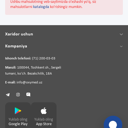
Ushbu mahsulotning veb-saytimizda o'xshashi yo'q, siz
mahsulotlarni
katalogda
ko'rishingiz mumkin.
Xaridor uchun
Kompaniya
Ishonch telefoni:
(71) 200-03-03
Manzil:
100044, Toshkent sh., Sergeli
tumani, koʻch. Bezakchilik, 18A
E-mail:
info@oxymed.uz
Yuklab oling
Yuklab oling
Google Play
App Store