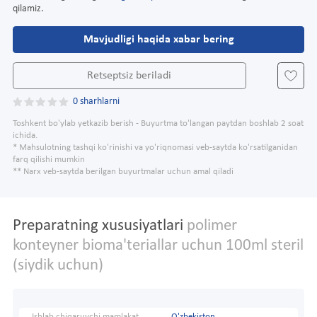
qilamiz.
Mavjudligi haqida xabar bering
Retseptsiz beriladi
0 sharhlarni
Toshkent bo'ylab yetkazib berish - Buyurtma to'langan paytdan boshlab 2 soat
ichida.
* Mahsulotning tashqi ko'rinishi va yo'riqnomasi veb-saytda ko'rsatilganidan
farq qilishi mumkin
** Narx veb-saytda berilgan buyurtmalar uchun amal qiladi
Preparatning xususiyatlari
polimer
konteyner bioma'teriallar uchun 100ml steril
(siydik uchun)
Ishlab chiqaruvchi mamlakat
O'zbekiston