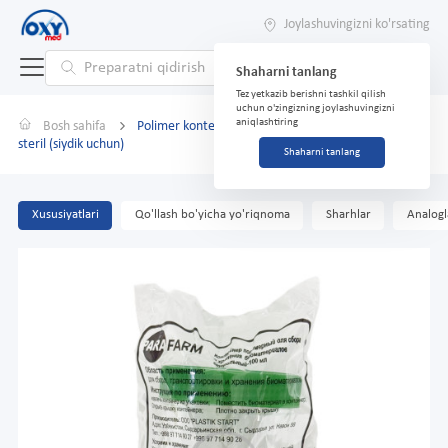
Joylashuvingizni ko'rsating
Shaharni tanlang
Tez yetkazib berishni tashkil qilish
uchun o'zingizning joylashuvingizni
aniqlashtiring
Bosh sahifa
Polimer konteyner bioma'teriallar uchun 100ml
steril (siydik uchun)
Shaharni tanlang
Xususiyatlari
Qo'llash bo'yicha yo'riqnoma
Sharhlar
Analogl