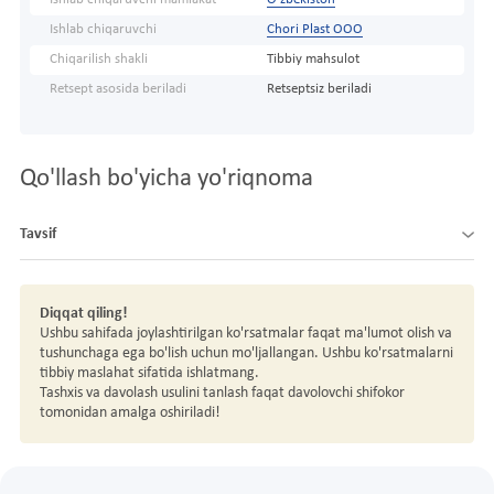
Ishlab chiqaruvchi
Chori Plast OOO
Chiqarilish shakli
Tibbiy mahsulot
Retsept asosida beriladi
Retseptsiz beriladi
Qo'llash bo'yicha yo'riqnoma
Tavsif
Diqqat qiling!
Ushbu sahifada joylashtirilgan ko'rsatmalar faqat ma'lumot olish va
tushunchaga ega bo'lish uchun mo'ljallangan. Ushbu ko'rsatmalarni
tibbiy maslahat sifatida ishlatmang.
Tashxis va davolash usulini tanlash faqat davolovchi shifokor
tomonidan amalga oshiriladi!