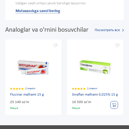
istalgan vaqti onlayn javob berishga tayyormiz.
Mutaxassisga savol bering
Analoglar va o'rnini bosuvchilar
Посмотреть все
2 sharhni
2 sharhni
Flucinar malhami 15 g
Sinaflan malhami 0,025% 15 g
25 140 so'm
10 500 so'm
Mavjud
Mavjud