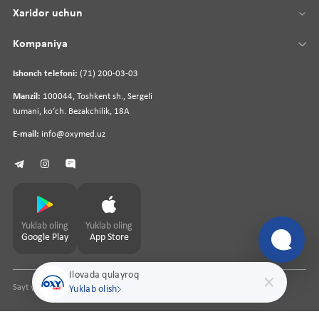
Xaridor uchun
Kompaniya
Ishonch telefoni:
(71) 200-03-03
Manzil:
100044, Toshkent sh., Sergeli
tumani, koʻch. Bezakchilik, 18A
E-mail:
info@oxymed.uz
Yuklab oling
Yuklab oling
Google Play
App Store
Ilovada qulayroq
Sayt yaratuvchi
pharmit.uz
Yuklab olish