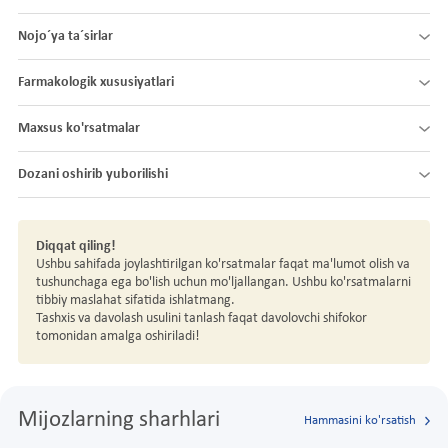
Nojo´ya ta´sirlar
Farmakologik xususiyatlari
Maxsus ko'rsatmalar
Dozani oshirib yuborilishi
Diqqat qiling!
Ushbu sahifada joylashtirilgan ko'rsatmalar faqat ma'lumot olish va
tushunchaga ega bo'lish uchun mo'ljallangan. Ushbu ko'rsatmalarni
tibbiy maslahat sifatida ishlatmang.
Tashxis va davolash usulini tanlash faqat davolovchi shifokor
tomonidan amalga oshiriladi!
Mijozlarning sharhlari
Hammasini ko'rsatish