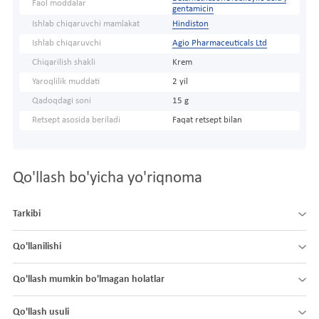
Faol moddalar
gentamicin
Ishlab chiqaruvchi mamlakat
Hindiston
Ishlab chiqaruvchi
Agio Pharmaceuticals Ltd
Chiqarilish shakli
Krem
Yaroqlilik muddati
2 yil
Qadoqdagi soni
15 g
Retsept asosida beriladi
Faqat retsept bilan
Qo'llash bo'yicha yo'riqnoma
Tarkibi
Qo'llanilishi
Qo'llash mumkin bo'lmagan holatlar
Qo'llash usuli