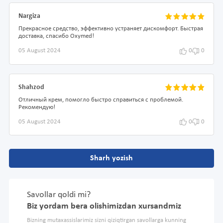
Nargiza
Прекрасное средство, эффективно устраняет дискомфорт. Быстрая
доставка, спасибо Oxymed!
05 August 2024
0
0
Shahzod
Отличный крем, помогло быстро справиться с проблемой.
Рекомендую!
05 August 2024
0
0
Sharh yozish
Savollar qoldi mi?
Biz yordam bera olishimizdan xursandmiz
Bizning mutaxassislarimiz sizni qiziqtirgan savollarga kunning