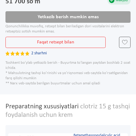
51 700 so'm
Mavjud
Yetkazib berish mumkin emas
Qonunchilikka muvofiq, retsept bilan beriladigan dori vositalarini elektron
retseptsiz sotish mumkin emas.
Faqat retsept bilan
2 sharhni
Toshkent bo'ylab yetkazib berish - Buyurtma to'langan paytdan boshlab 2 soat
ichida.
* Mahsulotning tashqi ko'rinishi va yo'riqnomasi veb-saytda ko'rsatilganidan
farq qilishi mumkin
** Narx veb-saytda berilgan buyurtmalar uchun amal qiladi
Preparatning xususiyatlari
clotriz 15 g tashqi
foydalanish uchun krem
Betamethasone+Salicylic acid ,