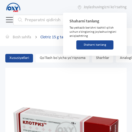
Joylashuvingizni ko'rsating
Shaharni tanlang
Tez yetkazib berishni tashkil qilish
uchun o'zingizning joylashuvingizni
aniqlashtiring
Bosh sahifa
Clotriz 15 g tashqi foydalanish uchun krem
Shaharni tanlang
Xususiyatlari
Qo'llash bo'yicha yo'riqnoma
Sharhlar
Analogl