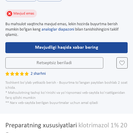
Mavjud emas
Bu mahsulot vaqtincha mavjud emas, lekin hozirda buyurtma berish
mumkin bo'lgan keng
analoglar diapazoni
bilan tanishishingizni taklif
qilamiz.
Mavjudligi haqida xabar bering
Retseptsiz beriladi
2 sharhni
Toshkent bo'ylab yetkazib berish - Buyurtma to'langan paytdan boshlab 2 soat
ichida.
* Mahsulotning tashqi ko'rinishi va yo'riqnomasi veb-saytda ko'rsatilganidan
farq qilishi mumkin
** Narx veb-saytda berilgan buyurtmalar uchun amal qiladi
Preparatning xususiyatlari
klotrimazol 1% 20