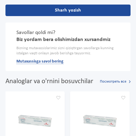
Sharh yozish
Savollar qoldi mi?
Biz yordam bera olishimizdan xursandmiz
Bizning mutaxassislarimiz sizni qiziqtirgan savollarga kunning
istalgan vaqti onlayn javob berishga tayyormiz.
Mutaxassisga savol bering
Analoglar va o'rnini bosuvchilar
Посмотреть все