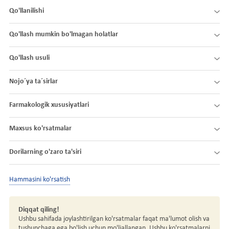
Qo'llanilishi
Qo'llash mumkin bo'lmagan holatlar
Qo'llash usuli
Nojo´ya ta´sirlar
Farmakologik xususiyatlari
Maxsus ko'rsatmalar
Dorilarning o'zaro ta'siri
Hammasini ko'rsatish
Diqqat qiling!
Ushbu sahifada joylashtirilgan ko'rsatmalar faqat ma'lumot olish va
tushunchaga ega bo'lish uchun mo'ljallangan. Ushbu ko'rsatmalarni