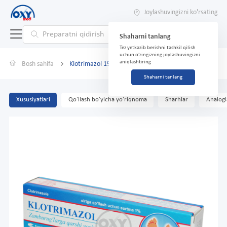
Joylashuvingizni ko'rsating
Shaharni tanlang
Tez yetkazib berishni tashkil qilish
uchun o'zingizning joylashuvingizni
aniqlashtiring
Bosh sahifa
Klotrimazol 1% 20 g
Shaharni tanlang
Xususiyatlari
Qo'llash bo'yicha yo'riqnoma
Sharhlar
Analogl