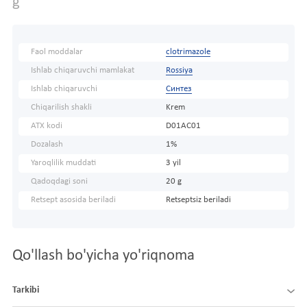
g
Faol moddalar
clotrimazole
Ishlab chiqaruvchi mamlakat
Rossiya
Ishlab chiqaruvchi
Синтез
Chiqarilish shakli
Krem
ATX kodi
D01AC01
Dozalash
1%
Yaroqlilik muddati
3 yil
Qadoqdagi soni
20 g
Retsept asosida beriladi
Retseptsiz beriladi
Qo'llash bo'yicha yo'riqnoma
Tarkibi