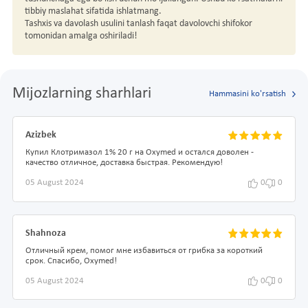
tibbiy maslahat sifatida ishlatmang.
Tashxis va davolash usulini tanlash faqat davolovchi shifokor
tomonidan amalga oshiriladi!
Mijozlarning sharhlari
Hammasini ko'rsatish
Azizbek
Купил Клотримазол 1% 20 г на Oxymed и остался доволен -
качество отличное, доставка быстрая. Рекомендую!
05 August 2024
0
0
Shahnoza
Отличный крем, помог мне избавиться от грибка за короткий
срок. Спасибо, Oxymed!
05 August 2024
0
0