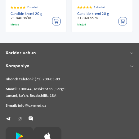
2 sharhni
2 sharhni
Candide kremi 20 g
Candide kremi 20 g
21 840 so'm
21 840 so'm
Mavjud
Mavjud
Xaridor uchun
Kompaniya
Ishonch telefoni:
(71) 200-03-03
Manzil:
100044, Toshkent sh., Sergeli
tumani, koʻch. Bezakchilik, 18A
E-mail:
info@oxymed.uz