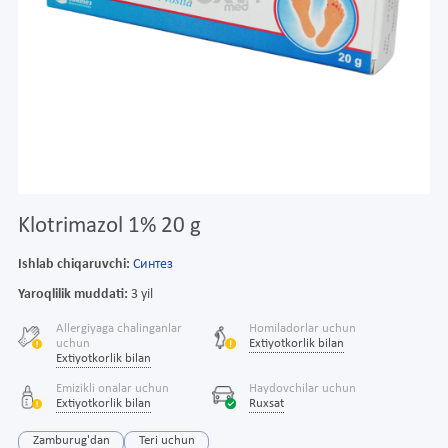
Klotrimazol 1% 20 g
Ishlab chiqaruvchi:
Синтез
Yaroqlilik muddati:
3 yil
Allergiyaga chalinganlar
Homiladorlar uchun
uchun
Extiyotkorlik bilan
Extiyotkorlik bilan
Emizikli onalar uchun
Haydovchilar uchun
Extiyotkorlik bilan
Ruxsat
Zamburug'dan
Teri uchun