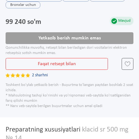
Bronxlar uchun
99 240 so'm
Mavjud
Yetkazib berish mumkin emas
Qonunchilikka muvofiq, retsept bilan beriladigan dori vositalarini elektron
retseptsiz sotish mumkin emas.
Faqat retsept bilan
2 sharhni
Toshkent bo'ylab yetkazib berish - Buyurtma to'langan paytdan boshlab 2 soat
ichida.
* Mahsulotning tashqi ko'rinishi va yo'riqnomasi veb-saytda ko'rsatilganidan
farq qilishi mumkin
** Narx veb-saytda berilgan buyurtmalar uchun amal qiladi
Preparatning xususiyatlari
klacid sr 500 mg
№ 14