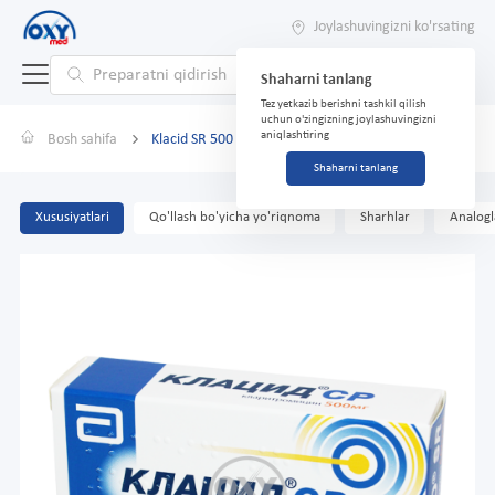
Joylashuvingizni ko'rsating
Shaharni tanlang
Tez yetkazib berishni tashkil qilish
uchun o'zingizning joylashuvingizni
aniqlashtiring
Bosh sahifa
Klacid SR 500 mg № 14
Shaharni tanlang
Xususiyatlari
Qo'llash bo'yicha yo'riqnoma
Sharhlar
Analogl