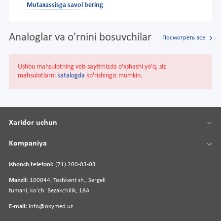
Mutaxassisga savol bering
Analoglar va o'rnini bosuvchilar
Посмотреть все
Ushbu mahsulotning veb-saytimizda o'xshashi yo'q, siz
mahsulotlarni
katalogda
ko'rishingiz mumkin.
Xaridor uchun
Kompaniya
Ishonch telefoni:
(71) 200-03-03
Manzil:
100044, Toshkent sh., Sergeli
tumani, koʻch. Bezakchilik, 18A
E-mail:
info@oxymed.uz