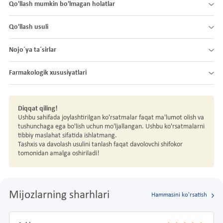
Qo'llash mumkin bo'lmagan holatlar
Qo'llash usuli
Nojo´ya ta´sirlar
Farmakologik xususiyatlari
Diqqat qiling!
Ushbu sahifada joylashtirilgan ko'rsatmalar faqat ma'lumot olish va
tushunchaga ega bo'lish uchun mo'ljallangan. Ushbu ko'rsatmalarni
tibbiy maslahat sifatida ishlatmang.
Tashxis va davolash usulini tanlash faqat davolovchi shifokor
tomonidan amalga oshiriladi!
Mijozlarning sharhlari
Hammasini ko'rsatish