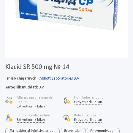
Klacid SR 500 mg № 14
Ishlab chiqaruvchi:
Abbott Laboratories B.V
Yaroqlilik muddati:
3 yil
Allergiyaga chalinganlar
Homiladorlar uchun
uchun
Extiyotkorlik bilan
Extiyotkorlik bilan
Emizikli onalar uchun
Bolalar uchun
Extiyotkorlik bilan
Extiyotkorlik bilan
Teri bakterial infeksiyalaridan
Bronxitdan
Pnevmoniyadan