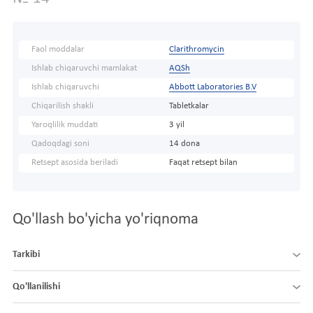
Faol moddalar
Clarithromycin
Ishlab chiqaruvchi mamlakat
AQSh
Ishlab chiqaruvchi
Abbott Laboratories B.V
Chiqarilish shakli
Tabletkalar
Yaroqlilik muddati
3 yil
Qadoqdagi soni
14 dona
Retsept asosida beriladi
Faqat retsept bilan
Qo'llash bo'yicha yo'riqnoma
Tarkibi
Qo'llanilishi