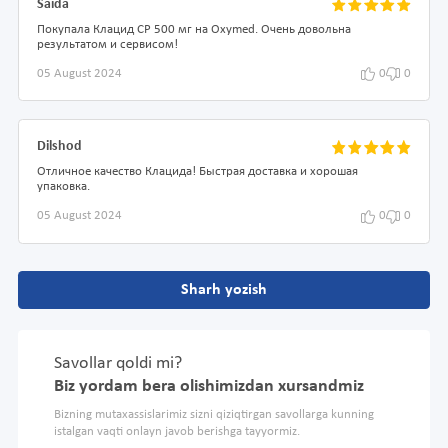
Saida
Покупала Клацид СР 500 мг на Oxymed. Очень довольна
результатом и сервисом!
05 August 2024
0
0
Dilshod
Отличное качество Клацида! Быстрая доставка и хорошая
упаковка.
05 August 2024
0
0
Sharh yozish
Savollar qoldi mi?
Biz yordam bera olishimizdan xursandmiz
Bizning mutaxassislarimiz sizni qiziqtirgan savollarga kunning
istalgan vaqti onlayn javob berishga tayyormiz.