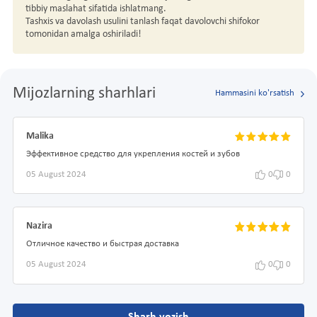
tibbiy maslahat sifatida ishlatmang.
Tashxis va davolash usulini tanlash faqat davolovchi shifokor
tomonidan amalga oshiriladi!
Mijozlarning sharhlari
Hammasini ko'rsatish
Malika
Эффективное средство для укрепления костей и зубов
05 August 2024
0
0
Nazira
Отличное качество и быстрая доставка
05 August 2024
0
0
Sharh yozish