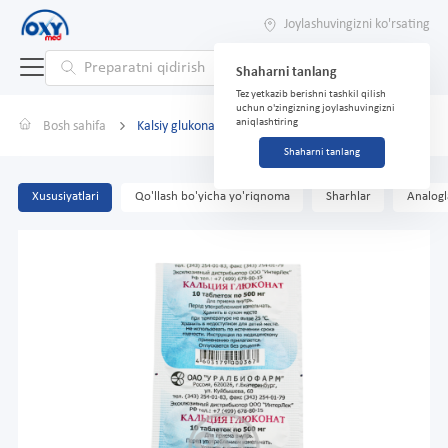
Joylashuvingizni ko'rsating
Shaharni tanlang
Tez yetkazib berishni tashkil qilish
uchun o'zingizning joylashuvingizni
aniqlashtiring
Bosh sahifa
Kalsiy glukonat 500mg №10
Shaharni tanlang
Xususiyatlari
Qo'llash bo'yicha yo'riqnoma
Sharhlar
Analogl