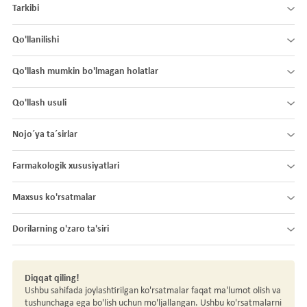
Tarkibi
Qo'llanilishi
Qo'llash mumkin bo'lmagan holatlar
Qo'llash usuli
Nojo´ya ta´sirlar
Farmakologik xususiyatlari
Maxsus ko'rsatmalar
Dorilarning o'zaro ta'siri
Diqqat qiling!
Ushbu sahifada joylashtirilgan ko'rsatmalar faqat ma'lumot olish va
tushunchaga ega bo'lish uchun mo'ljallangan. Ushbu ko'rsatmalarni