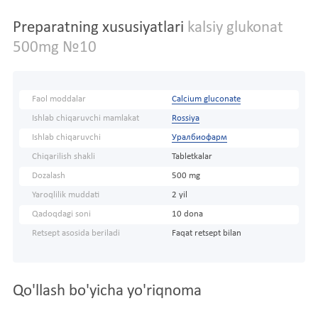
Preparatning xususiyatlari
kalsiy glukonat
500mg №10
Faol moddalar
Calcium gluconate
Ishlab chiqaruvchi mamlakat
Rossiya
Ishlab chiqaruvchi
Уралбиофарм
Chiqarilish shakli
Tabletkalar
Dozalash
500 mg
Yaroqlilik muddati
2 yil
Qadoqdagi soni
10 dona
Retsept asosida beriladi
Faqat retsept bilan
Qo'llash bo'yicha yo'riqnoma