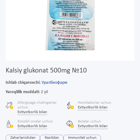
Kalsiy glukonat 500mg №10
Ishlab chiqaruvchi:
Уралбиофарм
Yaroqlilik muddati:
2 yil
Allergiyaga chalinganlar
Homiladorlar uchun
uchun
Extiyotkorlik bilan
Extiyotkorlik bilan
Emizikli onalar uchun
Bolalar uchun
Extiyotkorlik bilan
Extiyotkorlik bilan
Zaharlanishdan
Raxitdan
Immunitet uchun