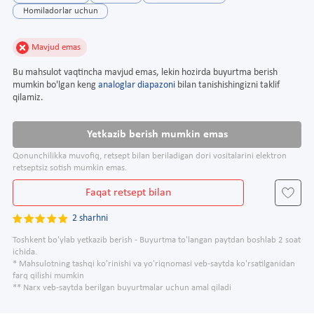
Homiladorlar uchun
Mavjud emas
Bu mahsulot vaqtincha mavjud emas, lekin hozirda buyurtma berish
mumkin bo'lgan keng
analoglar diapazoni
bilan tanishishingizni taklif
qilamiz.
Yetkazib berish mumkin emas
Qonunchilikka muvofiq, retsept bilan beriladigan dori vositalarini elektron
retseptsiz sotish mumkin emas.
Faqat retsept bilan
2 sharhni
Toshkent bo'ylab yetkazib berish - Buyurtma to'langan paytdan boshlab 2 soat
ichida.
* Mahsulotning tashqi ko'rinishi va yo'riqnomasi veb-saytda ko'rsatilganidan
farq qilishi mumkin
** Narx veb-saytda berilgan buyurtmalar uchun amal qiladi