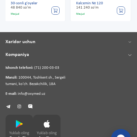
30-sonli g'oyalar
Kalcemin № 120
48 840 so'm
141 240 so'm
Mavjud
Mavjud
Xaridor uchun
Kompaniya
Ishonch telefoni:
(71) 200-03-03
Manzil:
100044, Toshkent sh., Sergeli
tumani, koʻch. Bezakchilik, 18A
E-mail:
info@oxymed.uz
Yuklab oling
Yuklab oling