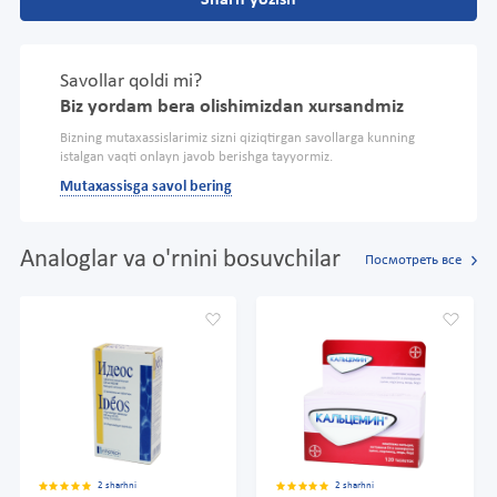
Savollar qoldi mi?
Biz yordam bera olishimizdan xursandmiz
Bizning mutaxassislarimiz sizni qiziqtirgan savollarga kunning
istalgan vaqti onlayn javob berishga tayyormiz.
Mutaxassisga savol bering
Analoglar va o'rnini bosuvchilar
Посмотреть все
2 sharhni
2 sharhni