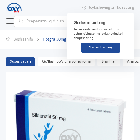
Joylashuvingizni ko'rsating
Shaharni tanlang
Tez yetkazib berishni tashkil qilish
uchun o'zingizning joylashuvingizni
aniqlashtiring
Bosh sahifa
Hotgra 50mg №4 tabletka
Shaharni tanlang
Xususiyatlari
Qo'llash bo'yicha yo'riqnoma
Sharhlar
Analogl