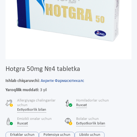
Hotgra 50mg №4 tabletka
Ishlab chiqaruvchi:
Акрити Фармасютикалс
Yaroqlilik muddati:
3 yil
Allergiyaga chalinganlar
Homiladorlar uchun
uchun
Ruxsat
Extiyotkorlik bilan
Emizikli onalar uchun
Bolalar uchun
Ruxsat
Extiyotkorlik bilan
Erkaklar uchun
Potensiya uchun
Libido uchun