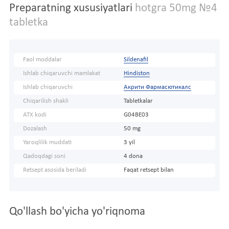
Preparatning xususiyatlari
hotgra 50mg №4
tabletka
Faol moddalar
Sildenafil
Ishlab chiqaruvchi mamlakat
Hindiston
Ishlab chiqaruvchi
Акрити Фармасютикалс
Chiqarilish shakli
Tabletkalar
ATX kodi
G04BE03
Dozalash
50 mg
Yaroqlilik muddati
3 yil
Qadoqdagi soni
4 dona
Retsept asosida beriladi
Faqat retsept bilan
Qo'llash bo'yicha yo'riqnoma