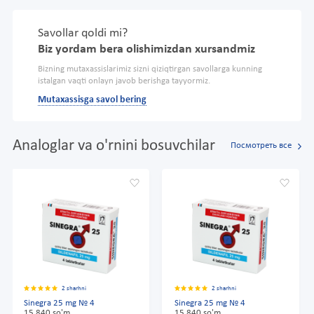
Savollar qoldi mi?
Biz yordam bera olishimizdan xursandmiz
Bizning mutaxassislarimiz sizni qiziqtirgan savollarga kunning
istalgan vaqti onlayn javob berishga tayyormiz.
Mutaxassisga savol bering
Analoglar va o'rnini bosuvchilar
Посмотреть все
2 sharhni
2 sharhni
Sinegra 25 mg № 4
Sinegra 25 mg № 4
15 840 so'm
15 840 so'm