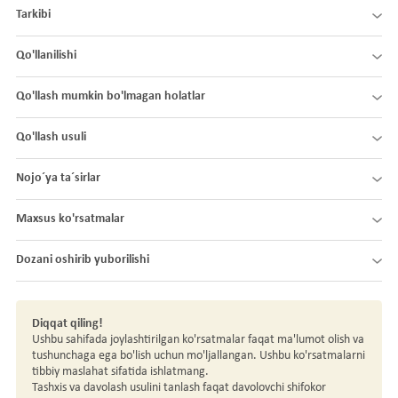
Tarkibi
Qo'llanilishi
Qo'llash mumkin bo'lmagan holatlar
Qo'llash usuli
Nojo´ya ta´sirlar
Maxsus ko'rsatmalar
Dozani oshirib yuborilishi
Diqqat qiling!
Ushbu sahifada joylashtirilgan ko'rsatmalar faqat ma'lumot olish va
tushunchaga ega bo'lish uchun mo'ljallangan. Ushbu ko'rsatmalarni
tibbiy maslahat sifatida ishlatmang.
Tashxis va davolash usulini tanlash faqat davolovchi shifokor