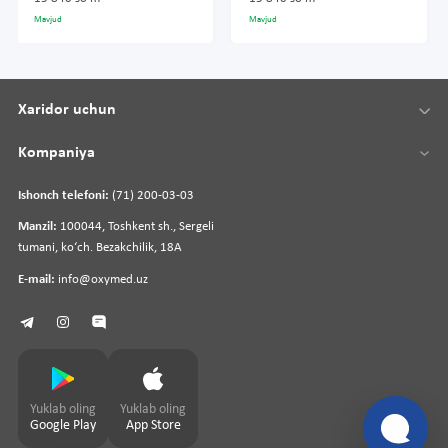
Mavjud
Mavjud
Xaridor uchun
Kompaniya
Ishonch telefoni:
(71) 200-03-03
Manzil:
100044, Toshkent sh., Sergeli
tumani, koʻch. Bezakchilik, 18A
E-mail:
info@oxymed.uz
Yuklab oling
Yuklab oling
Google Play
App Store