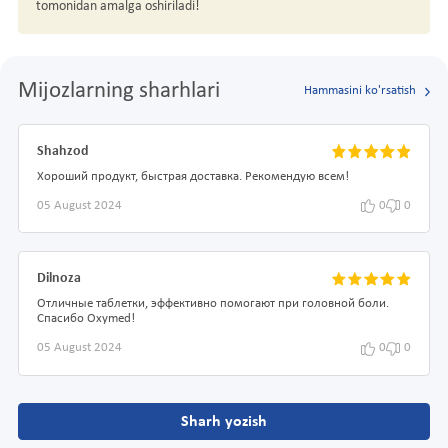
tomonidan amalga oshiriladi!
Mijozlarning sharhlari
Hammasini ko'rsatish
Shahzod
Хороший продукт, быстрая доставка. Рекомендую всем!
05 August 2024
0
0
Dilnoza
Отличные таблетки, эффективно помогают при головной боли.
Спасибо Oxymed!
05 August 2024
0
0
Sharh yozish