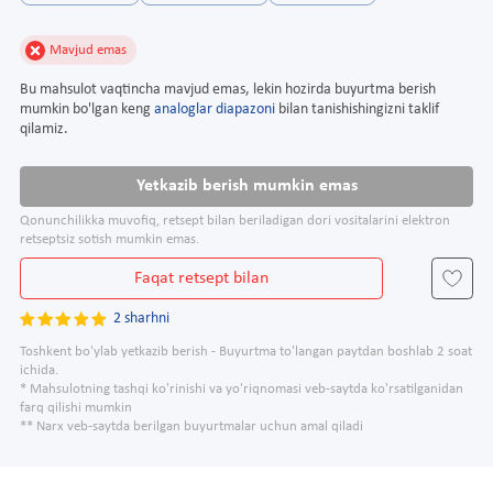
Mavjud emas
Bu mahsulot vaqtincha mavjud emas, lekin hozirda buyurtma berish
mumkin bo'lgan keng
analoglar diapazoni
bilan tanishishingizni taklif
qilamiz.
Yetkazib berish mumkin emas
Qonunchilikka muvofiq, retsept bilan beriladigan dori vositalarini elektron
retseptsiz sotish mumkin emas.
Faqat retsept bilan
2 sharhni
Toshkent bo'ylab yetkazib berish - Buyurtma to'langan paytdan boshlab 2 soat
ichida.
* Mahsulotning tashqi ko'rinishi va yo'riqnomasi veb-saytda ko'rsatilganidan
farq qilishi mumkin
** Narx veb-saytda berilgan buyurtmalar uchun amal qiladi