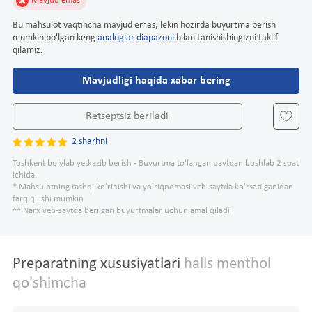
Mavjud emas
Bu mahsulot vaqtincha mavjud emas, lekin hozirda buyurtma berish
mumkin bo'lgan keng
analoglar diapazoni
bilan tanishishingizni taklif
qilamiz.
Mavjudligi haqida xabar bering
Retseptsiz beriladi
2 sharhni
Toshkent bo'ylab yetkazib berish - Buyurtma to'langan paytdan boshlab 2 soat
ichida.
* Mahsulotning tashqi ko'rinishi va yo'riqnomasi veb-saytda ko'rsatilganidan
farq qilishi mumkin
** Narx veb-saytda berilgan buyurtmalar uchun amal qiladi
Preparatning xususiyatlari
halls menthol
qo'shimcha