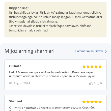
Diqqat qiling!
Ushbu sahifada joylashtirilgan ko'rsatmalar faqat ma'lumot olish va
tushunchaga ega bo'lish uchun mo'ljallangan. Ushbu ko'rsatmalarni
tibbiy maslahat sifatida ishlatmang.
Tashxis va davolash usulini tanlash faqat davolovchi shifokor
tomonidan amalga oshiriladi!
Mijozlarning sharhlari
Hammasini ko'rsatish
Gulnoza
HALLS Ментол экстра - мой любимый выбор! Покупала через
интернет-магазин Oxymed и осталась довольна. Рекомендую!
06 August 2024
0
0
Shahzod
Отличные леденцы с сильным ментоловым вкусом. Спасибо,