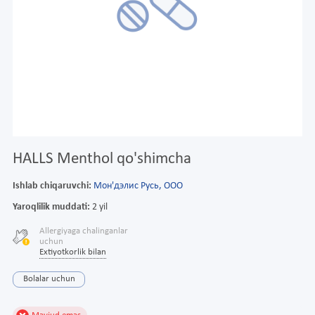
HALLS Menthol qo'shimcha
Ishlab chiqaruvchi:
Мон'дэлис Русь, ООО
Yaroqlilik muddati:
2 yil
Allergiyaga chalinganlar
uchun
Extiyotkorlik bilan
Bolalar uchun