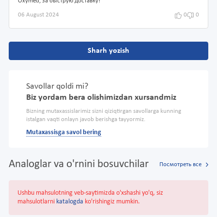
Oxymed, за быструю доставку!
06 August 2024
0
0
Sharh yozish
Savollar qoldi mi?
Biz yordam bera olishimizdan xursandmiz
Bizning mutaxassislarimiz sizni qiziqtirgan savollarga kunning
istalgan vaqti onlayn javob berishga tayyormiz.
Mutaxassisga savol bering
Analoglar va o'rnini bosuvchilar
Посмотреть все
Ushbu mahsulotning veb-saytimizda o'xshashi yo'q, siz
mahsulotlarni
katalogda
ko'rishingiz mumkin.