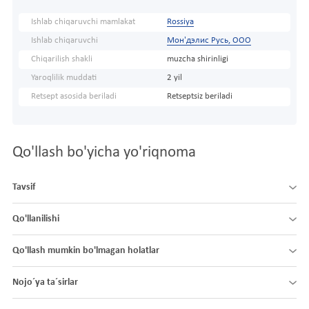
Ishlab chiqaruvchi mamlakat
Rossiya
Ishlab chiqaruvchi
Мон'дэлис Русь, ООО
Chiqarilish shakli
muzcha shirinligi
Yaroqlilik muddati
2 yil
Retsept asosida beriladi
Retseptsiz beriladi
Qo'llash bo'yicha yo'riqnoma
Tavsif
Qo'llanilishi
Qo'llash mumkin bo'lmagan holatlar
Nojo´ya ta´sirlar