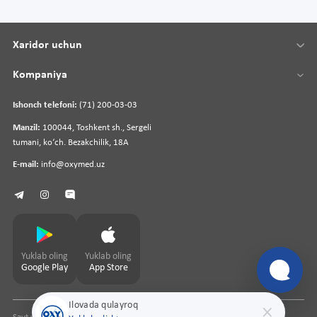
Xaridor uchun
Kompaniya
Ishonch telefoni:
(71) 200-03-03
Manzil:
100044, Toshkent sh., Sergeli
tumani, koʻch. Bezakchilik, 18A
E-mail:
info@oxymed.uz
Yuklab oling
Yuklab oling
Google Play
App Store
Ilovada qulayroq