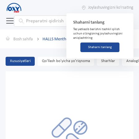
Joylashuvingizni ko'rsating
Shaharni tanlang
Tez yetkazib berishni tashkil qilish
uchun o'zingizning joylashuvingizni
aniqlashtiring
Bosh sahifa
HALLS Menthol qo'shimcha
Shaharni tanlang
Xususiyatlari
Qo'llash bo'yicha yo'riqnoma
Sharhlar
Analogl