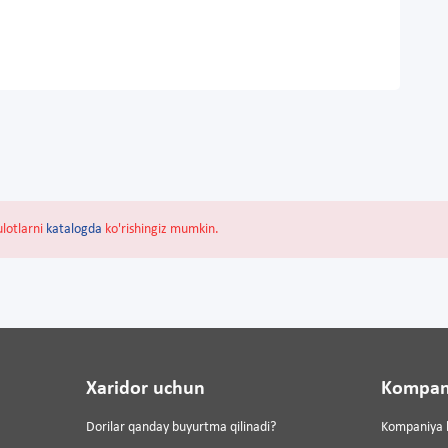
ulotlarni
katalogda
ko'rishingiz mumkin.
Xaridor uchun
Kompan
Dorilar qanday buyurtma qilinadi?
Kompaniya 