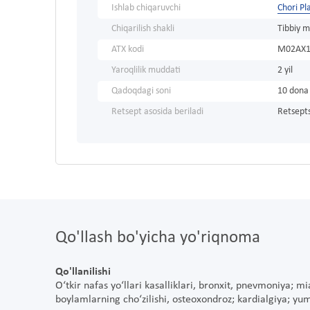
Ishlab chiqaruvchi
Chori P
Chiqarilish shakli
Tibbiy m
ATX kodi
M02AX
Yaroqlilik muddati
2 yil
Qadoqdagi soni
10 dona
Retsept asosida beriladi
Retsepts
Qo'llash bo'yicha yo'riqnoma
Qo'llanilishi
O‘tkir nafas yo‘llari kasalliklari, bronxit, pnevmoniya; m
boylamlarning cho‘zilishi, osteoxondroz; kardialgiya; yum