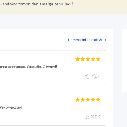
hi shifokor tomonidan amalga oshiriladi!
Hammasini ko'rsatish
цена доступная. Спасибо, Oxymed!
0
0
 Рекомендую!
0
0