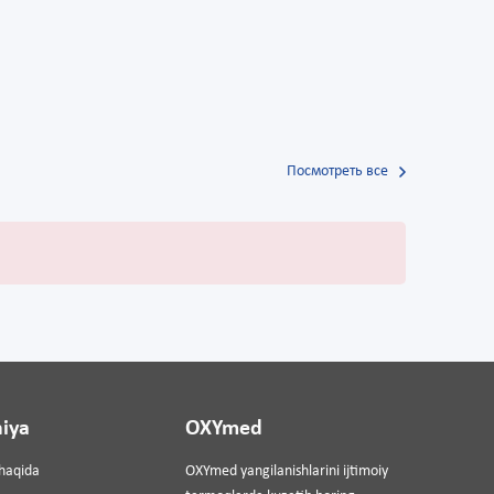
Посмотреть все
iya
OXYmed
haqida
OXYmed yangilanishlarini ijtimoiy