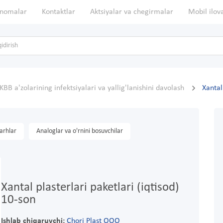
nomalar
Kontaktlar
Aktsiyalar va chegirmalar
Mobil ilov
KBB a'zolarining infektsiyalari va yallig'lanishini davolash
Xantal
arhlar
Analoglar va o'rnini bosuvchilar
Xantal plasterlari paketlari (iqtisod)
10-son
Ishlab chiqaruvchi:
Chori Plast OOO