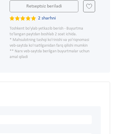
Retseptsiz beriladi
2 sharhni
Toshkent bo'ylab yetkazib berish - Buyurtma
to'langan paytdan boshlab 2 soat ichida.
* Mahsulotning tashqi ko'rinishi va yo'riqnomasi
veb-saytda ko'rsatilganidan farq qilishi mumkin
** Narx veb-saytda berilgan buyurtmalar uchun
amal qiladi