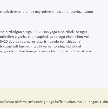
, atopik dermatit, diffuz neyrodermit, ekzema, psoriaz; isitma
ha qizdirilgan suvga 15–20 soniyaga tushiriladi, so‘ngra
polietilen plyonka bilan yopiladi va tanaga elastik bint yoki
5–20 daqiqa (barqaror qizarish paydo bo‘lishigacha),
h xususiyati beruvchi ta’siri va bemorning individual
sa, gorchichnikni tanaga bosishni bir muddat bo‘shatish yoki
 ma'lumot olish va tushunchaga ega bo'lish uchun mo'ljallangan. Ushb