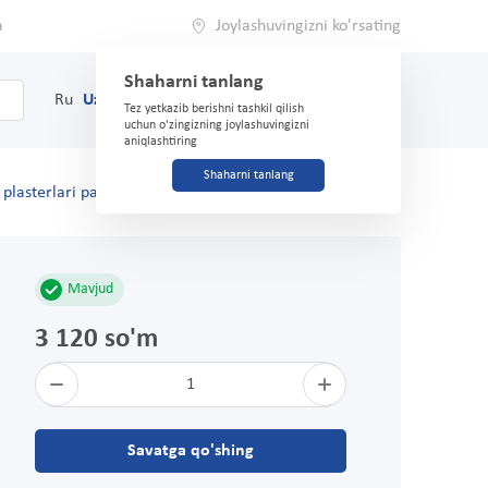
a
Joylashuvingizni ko'rsating
Shaharni tanlang
0
Savat
Ru
Uz
(71) 200-03-03
Tez yetkazib berishni tashkil qilish
uchun o'zingizning joylashuvingizni
aniqlashtiring
Shaharni tanlang
 plasterlari paketlari (iqtisod) 10-son
Mavjud
3 120 so'm
1
Savatga qo'shing