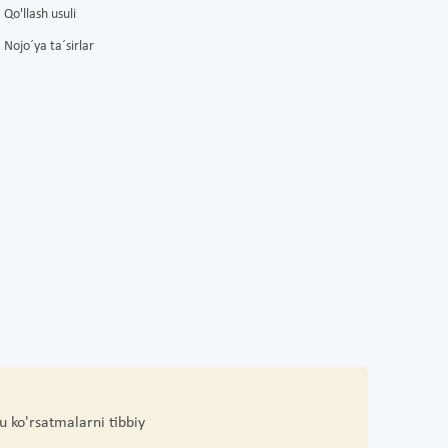
Qo'llash usuli
Nojo´ya ta´sirlar
u ko'rsatmalarni tibbiy