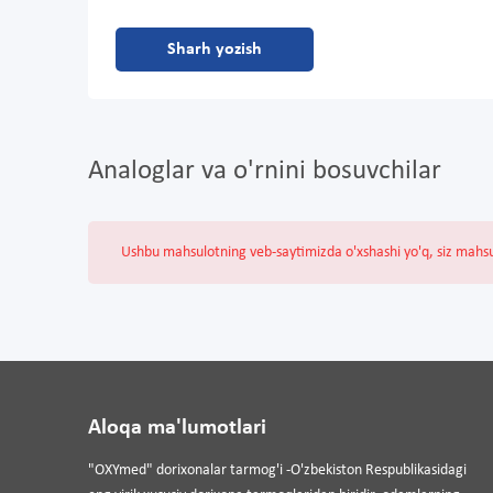
Sharh yozish
Analoglar va o'rnini bosuvchilar
Ushbu mahsulotning veb-saytimizda o'xshashi yo'q, siz mahs
Aloqa ma'lumotlari
"OXYmed" dorixonalar tarmog'i -O'zbekiston Respublikasidagi