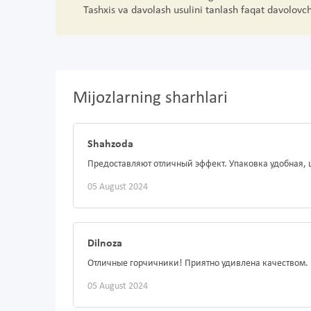
Tashxis va davolash usulini tanlash faqat davolovc
Mijozlarning sharhlari
Shahzoda
Предоставляют отличный эффект. Упаковка удобная, 
05 August 2024
Dilnoza
Отличные горчичники! Приятно удивлена качеством.
05 August 2024