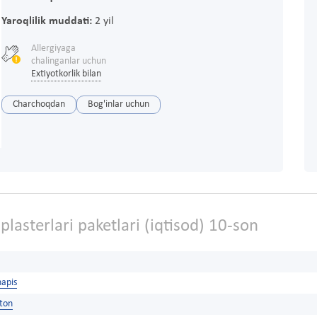
Yaroqlilik muddati:
2 yil
Allergiyaga
chalinganlar uchun
Extiyotkorlik bilan
Charchoqdan
Bog'inlar uchun
plasterlari paketlari (iqtisod) 10-son
napis
ston