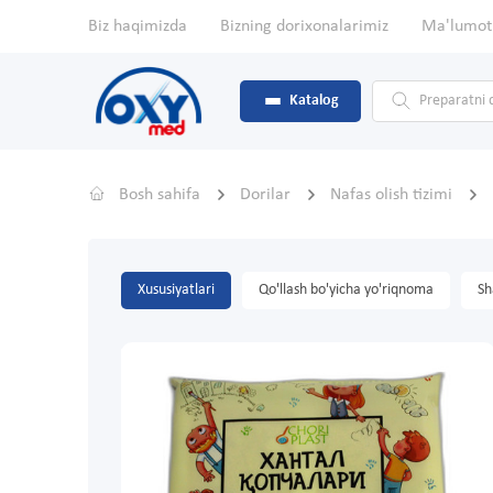
Biz haqimizda
Bizning dorixonalarimiz
Ma'lumot
Katalog
Bosh sahifa
Dorilar
Nafas olish tizimi
Xususiyatlari
Qo'llash bo'yicha yo'riqnoma
Sh