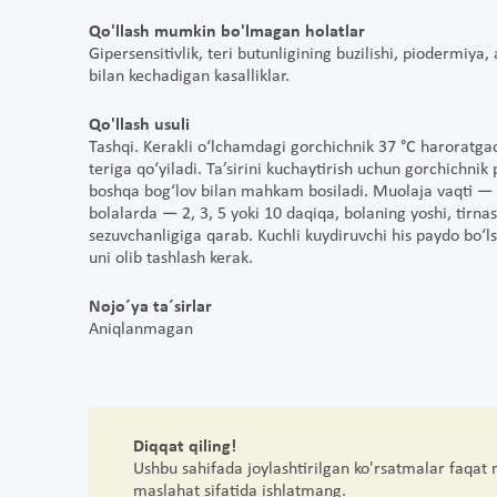
Qo'llash mumkin bo'lmagan holatlar
Gipersensitivlik, teri butunligining buzilishi, piodermiya
bilan kechadigan kasalliklar.
Qo'llash usuli
Tashqi. Kerakli o‘lchamdagi gorchichnik 37 °C haroratgac
teriga qo‘yiladi. Ta’sirini kuchaytirish uchun gorchichnik 
boshqa bog‘lov bilan mahkam bosiladi. Muolaja vaqti — 
bolalarda — 2, 3, 5 yoki 10 daqiqa, bolaning yoshi, tirnas
sezuvchanligiga qarab. Kuchli kuydiruvchi his paydo bo‘l
uni olib tashlash kerak.
Nojo´ya ta´sirlar
Aniqlanmagan
Diqqat qiling!
Ushbu sahifada joylashtirilgan ko'rsatmalar faqat
maslahat sifatida ishlatmang.