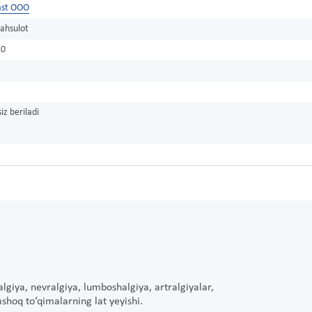
last OOO
ahsulot
10
iz beriladi
ialgiya, nevralgiya, lumboshalgiya, artralgiyalar,
shoq to‘qimalarning lat yeyishi.