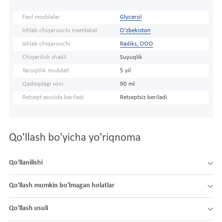
Faol moddalar
Glycerol
Ishlab chiqaruvchi mamlakat
O'zbekiston
Ishlab chiqaruvchi
Radiks, ООО
Chiqarilish shakli
Suyuqlik
Yaroqlilik muddati
5 yil
Qadoqdagi soni
90 ml
Retsept asosida beriladi
Retseptsiz beriladi
Qo'llash bo'yicha yo'riqnoma
Qo'llanilishi
Qo'llash mumkin bo'lmagan holatlar
Qo'llash usuli