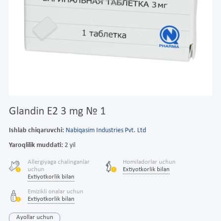
Glandin E2 3 mg № 1
Ishlab chiqaruvchi:
Nabiqasim Industries Pvt. Ltd
Yaroqlilik muddati:
2 yil
Allergiyaga chalinganlar
Homiladorlar uchun
uchun
Extiyotkorlik bilan
Extiyotkorlik bilan
Emizikli onalar uchun
Extiyotkorlik bilan
Ayollar uchun