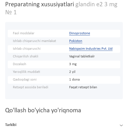
Preparatning xususiyatlari
glandin e2 3 mg
№ 1
Faol moddalar
Dinoprostone
Ishlab chiqaruvchi mamlakat
Pokiston
Ishlab chiqaruvchi
Nabiqasim Industries Pvt. Ltd
Chiqarilish shakli
Vaginal tabletkalr
Dozalash
3 mg
Yaroqlilik muddati
2 yil
Qadoqdagi soni
1 dona
Retsept asosida beriladi
Faqat retsept bilan
Qo'llash bo'yicha yo'riqnoma
Tarkibi