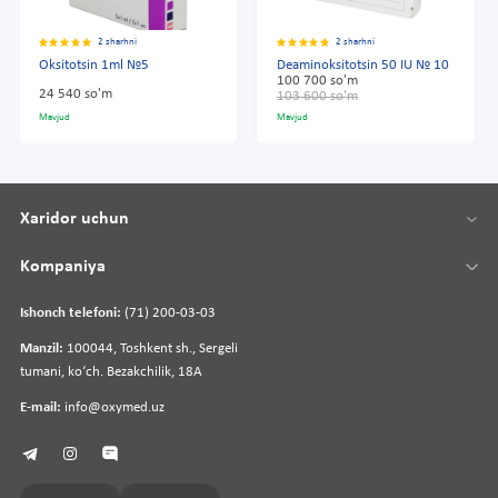
2 sharhni
2 sharhni
Oksitotsin 1ml №5
Deaminoksitotsin 50 IU № 10
100 700 so'm
24 540 so'm
103 600 so'm
Mavjud
Mavjud
Xaridor uchun
Kompaniya
Ishonch telefoni:
(71) 200-03-03
Manzil:
100044, Toshkent sh., Sergeli
tumani, koʻch. Bezakchilik, 18A
E-mail:
info@oxymed.uz