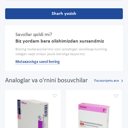
Sharh yozish
Savollar qoldi mi?
Biz yordam bera olishimizdan xursandmiz
Bizning mutaxassislarimiz sizni qiziqtirgan savollarga kunning
istalgan vaqti onlayn javob berishga tayyormiz.
Mutaxassisga savol bering
Analoglar va o'rnini bosuvchilar
Посмотреть все