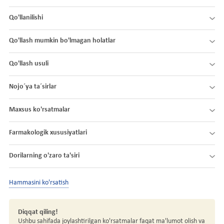
Qo'llanilishi
Qo'llash mumkin bo'lmagan holatlar
Qo'llash usuli
Nojo´ya ta´sirlar
Maxsus ko'rsatmalar
Farmakologik xususiyatlari
Dorilarning o'zaro ta'siri
Hammasini ko'rsatish
Diqqat qiling!
Ushbu sahifada joylashtirilgan ko'rsatmalar faqat ma'lumot olish va