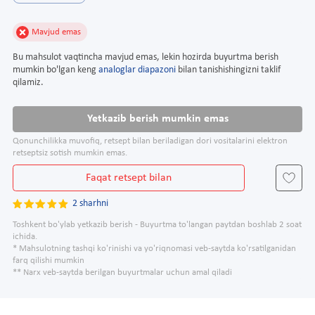
Mavjud emas
Bu mahsulot vaqtincha mavjud emas, lekin hozirda buyurtma berish
mumkin bo'lgan keng
analoglar diapazoni
bilan tanishishingizni taklif
qilamiz.
Yetkazib berish mumkin emas
Qonunchilikka muvofiq, retsept bilan beriladigan dori vositalarini elektron
retseptsiz sotish mumkin emas.
Faqat retsept bilan
2 sharhni
Toshkent bo'ylab yetkazib berish - Buyurtma to'langan paytdan boshlab 2 soat
ichida.
* Mahsulotning tashqi ko'rinishi va yo'riqnomasi veb-saytda ko'rsatilganidan
farq qilishi mumkin
** Narx veb-saytda berilgan buyurtmalar uchun amal qiladi