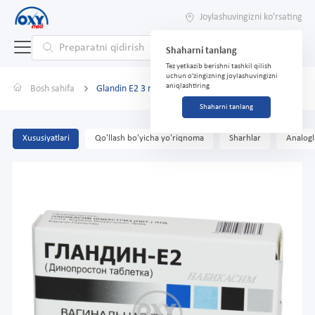
Joylashuvingizni ko'rsating
Shaharni tanlang
Tez yetkazib berishni tashkil qilish
uchun o'zingizning joylashuvingizni
aniqlashtiring
Bosh sahifa
Glandin E2 3 mg № 1
Shaharni tanlang
Xususiyatlari
Qo'llash bo'yicha yo'riqnoma
Sharhlar
Analogl