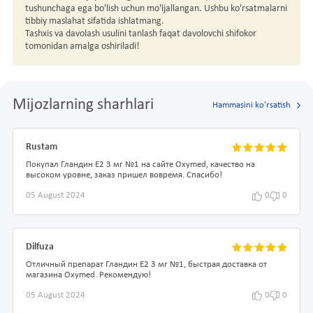
tushunchaga ega bo'lish uchun mo'ljallangan. Ushbu ko'rsatmalarni
tibbiy maslahat sifatida ishlatmang.
Tashxis va davolash usulini tanlash faqat davolovchi shifokor
tomonidan amalga oshiriladi!
Mijozlarning sharhlari
Hammasini ko'rsatish
Rustam
Покупал Гландин Е2 3 мг №1 на сайте Oxymed, качество на
высоком уровне, заказ пришел вовремя. Спасибо!
05 August 2024
0
0
Dilfuza
Отличный препарат Гландин Е2 3 мг №1, быстрая доставка от
магазина Oxymed. Рекомендую!
05 August 2024
0
0