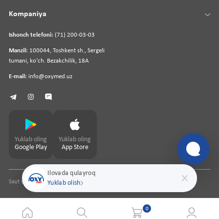
Kompaniya
Ishonch telefoni:
(71) 200-03-03
Manzil:
100044, Toshkent sh., Sergeli
tumani, koʻch. Bezakchilik, 18A
E-mail:
info@oxymed.uz
Yuklab oling
Yuklab oling
Google Play
App Store
Ilovada qulayroq
Sayt yaratuvchi
pharmit.uz
Yuklab olish
0