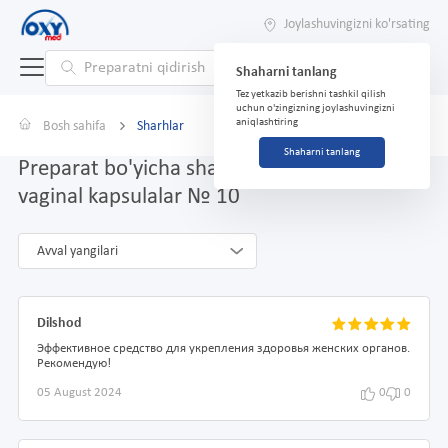
Joylashuvingizni ko'rsating
Shaharni tanlang
Tez yetkazib berishni tashkil qilish
uchun o'zingizning joylashuvingizni
aniqlashtiring
Bosh sahifa
Sharhlar
Shaharni tanlang
Preparat bo'yicha sharhlar Ginocaps forte
vaginal kapsulalar № 10
Avval yangilari
Dilshod
Эффективное средство для укрепления здоровья женских органов.
Рекомендую!
05 August 2024
0
0