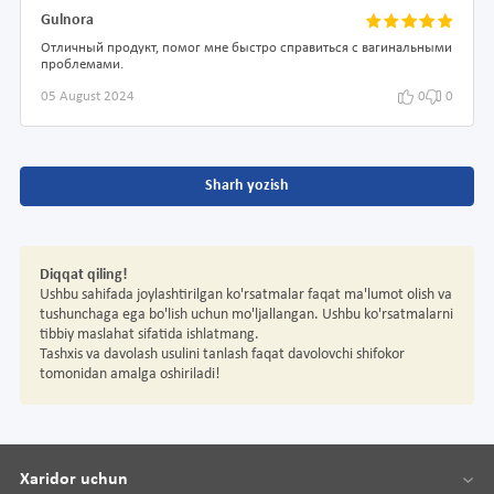
Gulnora
Отличный продукт, помог мне быстро справиться с вагинальными
проблемами.
05 August 2024
0
0
Sharh yozish
Diqqat qiling!
Ushbu sahifada joylashtirilgan ko'rsatmalar faqat ma'lumot olish va
tushunchaga ega bo'lish uchun mo'ljallangan. Ushbu ko'rsatmalarni
tibbiy maslahat sifatida ishlatmang.
Tashxis va davolash usulini tanlash faqat davolovchi shifokor
tomonidan amalga oshiriladi!
Xaridor uchun