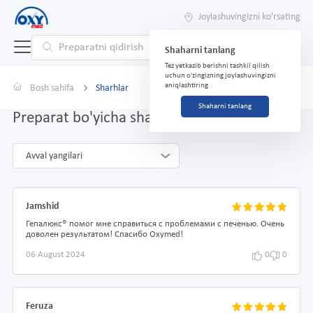
Joylashuvingizni ko'rsating
Shaharni tanlang
Tez yetkazib berishni tashkil qilish
uchun o'zingizning joylashuvingizni
aniqlashtiring
Bosh sahifa
Sharhlar
Shaharni tanlang
Preparat bo'yicha sharhlar HEPALUX®
Avval yangilari
Jamshid
Гепалюкс® помог мне справиться с проблемами с печенью. Очень
доволен результатом! Спасибо Oxymed!
06 August 2024
0
0
Feruza