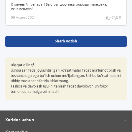
Отличный препарат! Быстрая доставка, хорошая упаковка.
Рекомендую!
06 August 2024
0
0
Sharh yozish
Diqqat qiling!
Ushbu sahifada joylashtirilgan ko'rsatmalar faqat ma'lumot olish va
tushunchaga ega bo'lish uchun mo'ljallangan. Ushbu ko'rsatmalarni
tibbiy maslahat sifatida ishlatmang.
Tashxis va davolash usulini tanlash faqat davolovchi shifokor
tomonidan amalga oshiriladi!
Xaridor uchun