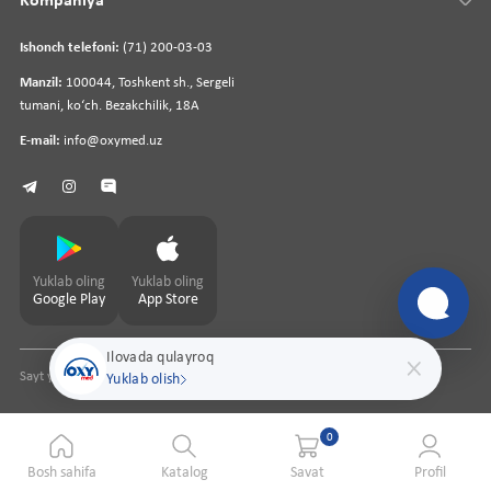
Kompaniya
Ishonch telefoni:
(71) 200-03-03
Manzil:
100044, Toshkent sh., Sergeli
tumani, koʻch. Bezakchilik, 18A
E-mail:
info@oxymed.uz
Yuklab oling
Yuklab oling
Google Play
App Store
Ilovada qulayroq
Sayt yaratuvchi
pharmit.uz
Yuklab olish
0
Bosh sahifa
Katalog
Savat
Profil