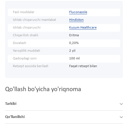
Faol moddalar
Fluconazole
Ishlab chiqaruvchi mamlakat
Hindiston
Ishlab chiqaruvchi
Kusum Healthcare
Chiqarilish shakli
Eritma
Dozalash
0,20%
Yaroqlilik muddati
2 yil
Qadoqdagi soni
100 ml
Retsept asosida beriladi
Faqat retsept bilan
Qo'llash bo'yicha yo'riqnoma
Tarkibi
Qo'llanilishi