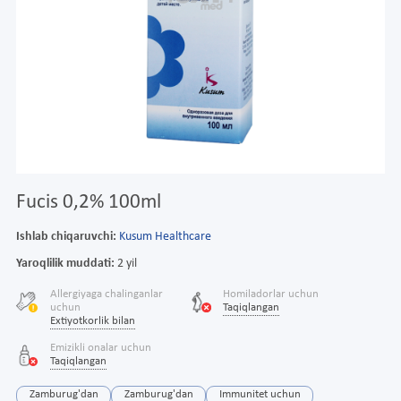
Fucis 0,2% 100ml
Ishlab chiqaruvchi:
Kusum Healthcare
Yaroqlilik muddati:
2 yil
Allergiyaga chalinganlar
Homiladorlar uchun
uchun
Taqiqlangan
Extiyotkorlik bilan
Emizikli onalar uchun
Taqiqlangan
Zamburug'dan
Zamburug'dan
Immunitet uchun