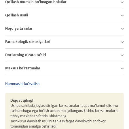
Qo'llash mumkin bo'lmagan holatlar
Qo'llash usuli
Nojo´ya ta´sirlar
Farmakologik xususiyatlari
Dorilarning o'zaro ta'siri
Maxsus ko'rsatmalar
Hammasini ko'rsatish
Diqqat qiling!
Ushbu sahifada joylashtirilgan ko'rsatmalar faqat ma'lumot olish va
tushunchaga ega bo'lish uchun mo'ljallangan. Ushbu ko'rsatmalarni
tibbiy maslahat sifatida ishlatmang.
Tashxis va davolash usulini tanlash faqat davolovchi shifokor
tomonidan amalga oshiriladi!