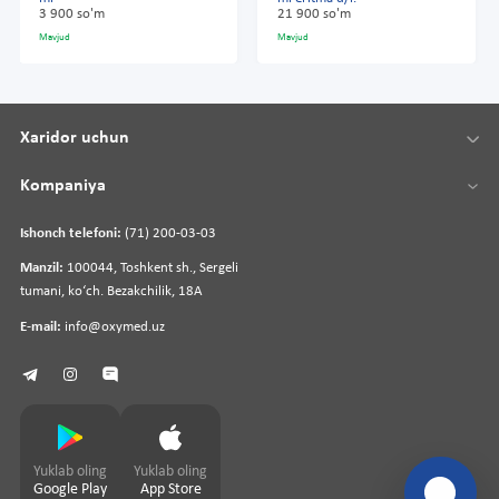
3 900 so'm
21 900 so'm
Mavjud
Mavjud
Xaridor uchun
Kompaniya
Ishonch telefoni:
(71) 200-03-03
Manzil:
100044, Toshkent sh., Sergeli
tumani, koʻch. Bezakchilik, 18A
E-mail:
info@oxymed.uz
Yuklab oling
Yuklab oling
Google Play
App Store