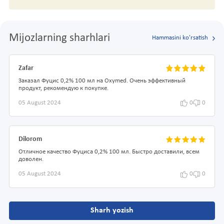
Mijozlarning sharhlari
Hammasini ko'rsatish
Zafar
Заказал Фуцис 0,2% 100 мл на Oxymed. Очень эффективный
продукт, рекомендую к покупке.
05 August 2024
0
0
Dilorom
Отличное качество Фуциса 0,2% 100 мл. Быстро доставили, всем
доволен.
05 August 2024
0
0
Sharh yozish