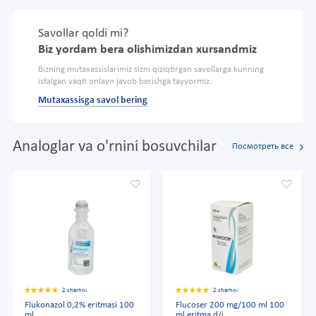
Savollar qoldi mi?
Biz yordam bera olishimizdan xursandmiz
Bizning mutaxassislarimiz sizni qiziqtirgan savollarga kunning
istalgan vaqti onlayn javob berishga tayyormiz.
Mutaxassisga savol bering
Analoglar va o'rnini bosuvchilar
Посмотреть все
2 sharhni
2 sharhni
Flukonazol 0,2% eritmasi 100
Flucoser 200 mg/100 ml 100
ml
ml eritma d/i.