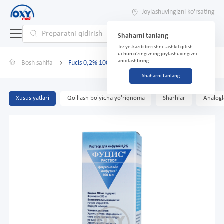
Joylashuvingizni ko'rsating
Shaharni tanlang
Tez yetkazib berishni tashkil qilish
uchun o'zingizning joylashuvingizni
aniqlashtiring
Bosh sahifa
Fucis 0,2% 100ml
Shaharni tanlang
Xususiyatlari
Qo'llash bo'yicha yo'riqnoma
Sharhlar
Analogl