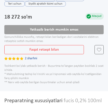
Teri uchun
Siydik ajratish tizimi uchun
18 272 so'm
Mavjud
Yetkazib berish mumkin emas
Qonunchilikka muvofiq, retsept bilan beriladigan dori vositalarini elektron
retseptsiz sotish mumkin emas.
Faqat retsept bilan
2 sharhni
Toshkent bo'ylab yetkazib berish - Buyurtma to'langan paytdan boshlab 2 soat
ichida.
* Mahsulotning tashqi ko'rinishi va yo'riqnomasi veb-saytda ko'rsatilganidan
farq qilishi mumkin
** Narx veb-saytda berilgan buyurtmalar uchun amal qiladi
Preparatning xususiyatlari
fucis 0,2% 100ml