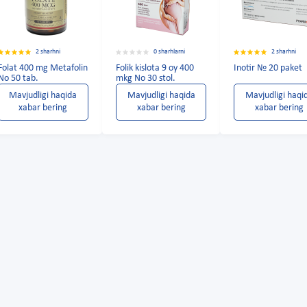
2 sharhni
0 sharhlarni
2 sharhni
Folat 400 mg Metafolin
Folik kislota 9 oy 400
Inotir № 20 paket
No 50 tab.
mkg No 30 stol.
Mavjudligi haqida
Mavjudligi haqida
Mavjudligi haqi
xabar bering
xabar bering
xabar bering