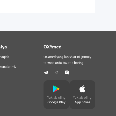
iya
OXYmed
haqida
OXYmed yangilanishlarini ijtimoiy
tarmoqlarda kuzatib boring
ixonalarimiz
Yuklab oling
Yuklab oling
Google Play
App Store