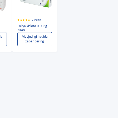
2 sharhni
Foliya kislota 0,005g
№48
da
Mavjudligi haqida
xabar bering