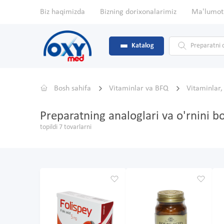
Biz haqimizda
Bizning dorixonalarimiz
Ma'lumot
Katalog
Bosh sahifa
Vitaminlar va BFQ
Vitaminlar
Preparatning analoglari va o'rnini b
topildi 7 tovarlarni