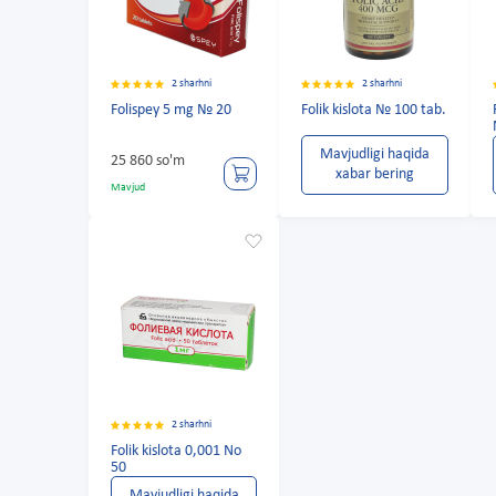
2 sharhni
2 sharhni
Folispey 5 mg № 20
Folik kislota № 100 tab.
Mavjudligi haqida
25 860 so'm
xabar bering
Mavjud
2 sharhni
Folik kislota 0,001 No
50
Mavjudligi haqida