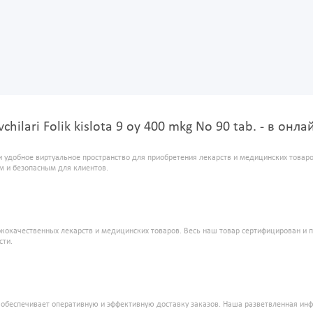
uvchilari Folik kislota 9 oy 400 mkg No 90 tab. - в он
и удобное виртуальное пространство для приобретения лекарств и медицинских това
м и безопасным для клиентов.
кокачественных лекарств и медицинских товаров. Весь наш товар сертифицирован и 
сти.
" обеспечивает оперативную и эффективную доставку заказов. Наша разветвленная ин