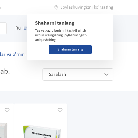
a
Joylashuvingizni ko'rsating
Shaharni tanlang
0
Savat
Ru
Uz
(71) 200-03-03
Tez yetkazib berishni tashkil qilish
uchun o'zingizning joylashuvingizni
aniqlashtiring
Shaharni tanlang
lar va o'rnini bosuvchilar
tab.
Saralash