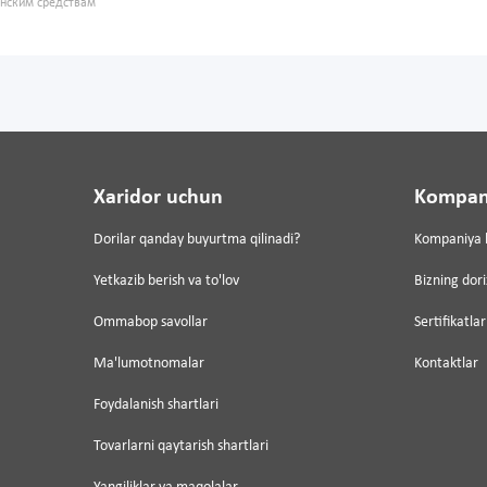
инским средствам
Xaridor uchun
Kompan
Dorilar qanday buyurtma qilinadi?
Kompaniya 
Yetkazib berish va to'lov
Bizning dor
Ommabop savollar
Sertifikatlar
Ma'lumotnomalar
Kontaktlar
Foydalanish shartlari
Tovarlarni qaytarish shartlari