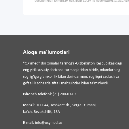
обеспечивая клиентам быстрый доступ к необходимым медиц
Aloqa ma'lumotlari
"OXYmed" dorixonalar tarmog'i -O'zbekiston Respublikasidagi
eng yirik xususiy dorixona tarmoqlaridan biridir, odamlarning
sog'lig'iga g'amxo'rlik bilan dori-darmon, sog'liqni saqlash va
go'zallik sohasida siftali mahsulotlar bilan ta'minlaydi.
Ishonch telefoni:
(71) 200-03-03
Manzil:
100044, Toshkent sh., Sergeli tumani,
koʻch. Bezakchilik, 18A
E-mail:
info@oxymed.uz