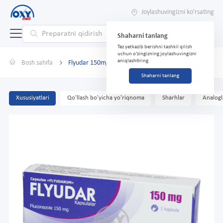
Joylashuvingizni ko'rsating
Shaharni tanlang
Tez yetkazib berishni tashkil qilish
uchun o'zingizning joylashuvingizni
aniqlashtiring
Bosh sahifa
Flyudar 150mg №1 kapsulalar
Shaharni tanlang
Xususiyatlari
Qo'llash bo'yicha yo'riqnoma
Sharhlar
Analogl