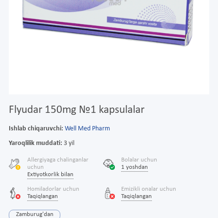
Flyudar 150mg №1 kapsulalar
Ishlab chiqaruvchi:
Well Med Pharm
Yaroqlilik muddati:
3 yil
Allergiyaga chalinganlar
Bolalar uchun
uchun
1 yoshdan
Extiyotkorlik bilan
Homiladorlar uchun
Emizikli onalar uchun
Taqiqlangan
Taqiqlangan
Zamburug'dan