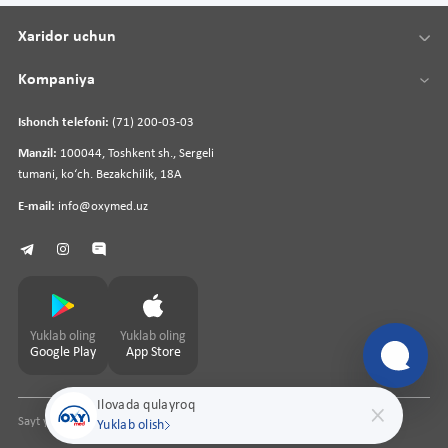
Xaridor uchun
Kompaniya
Ishonch telefoni:
(71) 200-03-03
Manzil:
100044, Toshkent sh., Sergeli
tumani, koʻch. Bezakchilik, 18A
E-mail:
info@oxymed.uz
Yuklab oling
Yuklab oling
Google Play
App Store
Ilovada qulayroq
Sayt yaratuvchi
pharmit.uz
Yuklab olish