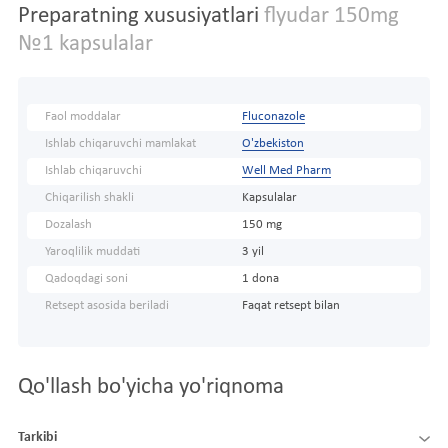
Preparatning xususiyatlari
flyudar 150mg
№1 kapsulalar
Faol moddalar
Fluconazole
Ishlab chiqaruvchi mamlakat
O'zbekiston
Ishlab chiqaruvchi
Well Med Pharm
Chiqarilish shakli
Kapsulalar
Dozalash
150 mg
Yaroqlilik muddati
3 yil
Qadoqdagi soni
1 dona
Retsept asosida beriladi
Faqat retsept bilan
Qo'llash bo'yicha yo'riqnoma
Tarkibi