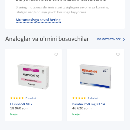
Bizning mutaxassislarimiz sizni qiziqtirgan savollarga kunning
istalgan vaqti onlayn javob berishga tayyormiz.
Mutaxassisga savol bering
Analoglar va o'rnini bosuvchilar
Посмотреть все
2 sharhni
2 sharhni
Flunol-50 № 7
Binafin 250 mg № 14
18 960 so'm
46 620 so'm
Mavjud
Mavjud