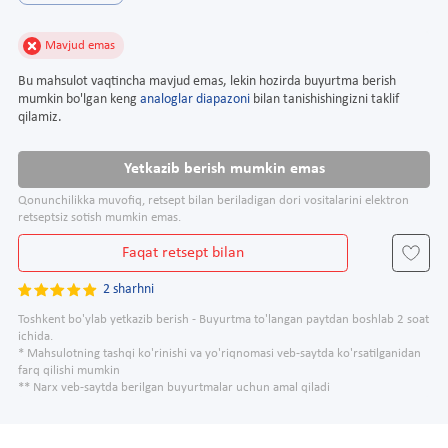
Mavjud emas
Bu mahsulot vaqtincha mavjud emas, lekin hozirda buyurtma berish
mumkin bo'lgan keng
analoglar diapazoni
bilan tanishishingizni taklif
qilamiz.
Yetkazib berish mumkin emas
Qonunchilikka muvofiq, retsept bilan beriladigan dori vositalarini elektron
retseptsiz sotish mumkin emas.
Faqat retsept bilan
2 sharhni
Toshkent bo'ylab yetkazib berish - Buyurtma to'langan paytdan boshlab 2 soat
ichida.
* Mahsulotning tashqi ko'rinishi va yo'riqnomasi veb-saytda ko'rsatilganidan
farq qilishi mumkin
** Narx veb-saytda berilgan buyurtmalar uchun amal qiladi