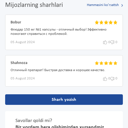
Mijozlarning sharhlari
Hammasini ko'rsatish
Bobur
Флюдар 150 мг №1 капсулы - отличный выбор! Эффективно
помогают справиться с проблемой.
05 August 2024
0
0
Shahnoza
Отличный препарат! Быстрая доставка и хорошее качество.
05 August 2024
0
0
Sharh yozish
Savollar qoldi mi?
Biz yordam bera olishimizdan xursandmiz