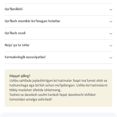
Qo'llanilishi
Qo'llash mumkin bo'lmagan holatlar
Qo'llash usuli
Nojo´ya ta´sirlar
Farmakologik xususiyatlari
Diqqat qiling!
Ushbu sahifada joylashtirilgan ko'rsatmalar faqat ma'lumot olish va
tushunchaga ega bo'lish uchun mo'ljallangan. Ushbu ko'rsatmalarni
tibbiy maslahat sifatida ishlatmang.
Tashxis va davolash usulini tanlash faqat davolovchi shifokor
tomonidan amalga oshiriladi!