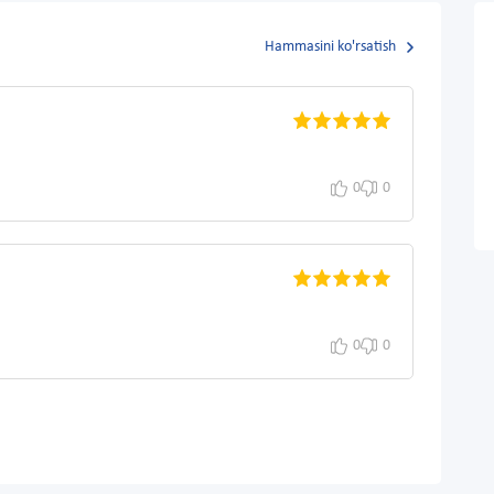
Hammasini ko'rsatish
0
0
0
0