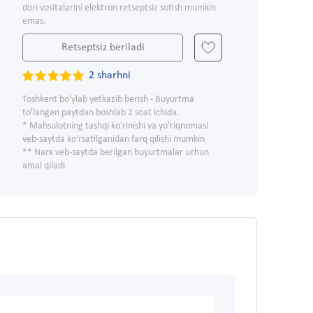
dori vositalarini elektron retseptsiz sotish mumkin
emas.
Retseptsiz beriladi
2 sharhni
Toshkent bo'ylab yetkazib berish - Buyurtma
to'langan paytdan boshlab 2 soat ichida.
* Mahsulotning tashqi ko'rinishi va yo'riqnomasi
veb-saytda ko'rsatilganidan farq qilishi mumkin
** Narx veb-saytda berilgan buyurtmalar uchun
amal qiladi