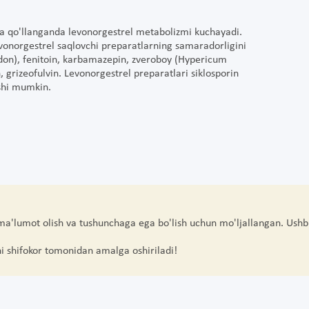
tda qo'llanganda levonorgestrel metabolizmi kuchayadi.
evonorgestrel saqlovchi preparatlarning samaradorligini
don), fenitoin, karbamazepin, zveroboy (Hypericum
n, grizeofulvin. Levonorgestrel preparatlari siklosporin
ishi mumkin.
 ma'lumot olish va tushunchaga ega bo'lish uchun mo'ljallangan. Ushb
hi shifokor tomonidan amalga oshiriladi!