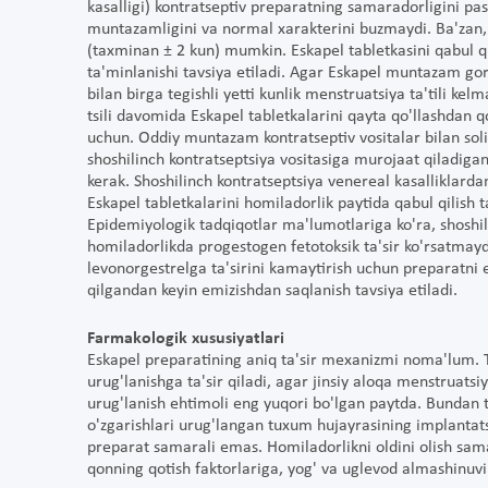
kasalligi) kontratseptiv preparatning samaradorligini pas
muntazamligini va normal xarakterini buzmaydi. Ba'zan, 
(taxminan ± 2 kun) mumkin. Eskapel tabletkasini qabul 
ta'minlanishi tavsiya etiladi. Agar Eskapel muntazam gor
bilan birga tegishli yetti kunlik menstruatsiya ta'tili kelm
tsili davomida Eskapel tabletkalarini qayta qo'llashdan q
uchun. Oddiy muntazam kontratseptiv vositalar bilan soli
shoshilinch kontratseptsiya vositasiga murojaat qiladigan
kerak. Shoshilinch kontratseptsiya venereal kasalliklarda
Eskapel tabletkalarini homiladorlik paytida qabul qilish 
Epidemiyologik tadqiqotlar ma'lumotlariga ko'ra, shoshil
homiladorlikda progestogen fetotoksik ta'sir ko'rsatmayd
levonorgestrelga ta'sirini kamaytirish uchun preparatni 
qilgandan keyin emizishdan saqlanish tavsiya etiladi.
Farmakologik xususiyatlari
Eskapel preparatining aniq ta'sir mexanizmi noma'lum. T
urug'lanishga ta'sir qiladi, agar jinsiy aloqa menstruatsiy
urug'lanish ehtimoli eng yuqori bo'lgan paytda. Bundan 
o'zgarishlari urug'langan tuxum hujayrasining implantats
preparat samarali emas. Homiladorlikni oldini olish sama
qonning qotish faktorlariga, yog' va uglevod almashinuvi o