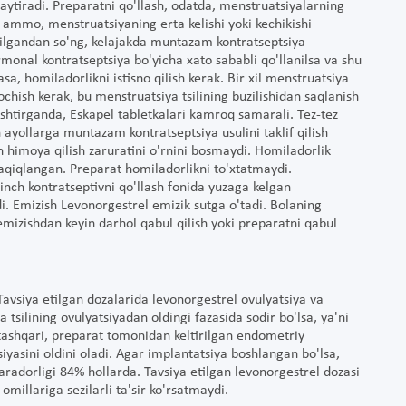
aytiradi. Preparatni qo'llash, odatda, menstruatsiyalarning
ammo, menstruatsiyaning erta kelishi yoki kechikishi
qilgandan so'ng, kelajakda muntazam kontratseptsiya
monal kontratseptsiya bo'yicha xato sababli qo'llanilsa va shu
asa, homiladorlikni istisno qilish kerak. Bir xil menstruatsiya
ochish kerak, bu menstruatsiya tsilining buzilishidan saqlanish
shtirganda, Eskapel tabletkalari kamroq samarali. Tez-tez
 ayollarga muntazam kontratseptsiya usulini taklif qilish
n himoya qilish zaruratini o'rnini bosmaydi. Homiladorlik
taqiqlangan. Preparat homiladorlikni to'xtatmaydi.
inch kontratseptivni qo'llash fonida yuzaga kelgan
i. Emizish Levonorgestrel emizik sutga o'tadi. Bolaning
emizishdan keyin darhol qabul qilish yoki preparatni qabul
avsiya etilgan dozalarida levonorgestrel ovulyatsiya va
a tsilining ovulyatsiyadan oldingi fazasida sodir bo'lsa, ya'ni
tashqari, preparat tomonidan keltirilgan endometriy
iyasini oldini oladi. Agar implantatsiya boshlangan bo'lsa,
radorligi 84% hollarda. Tavsiya etilgan levonorgestrel dozasi
millariga sezilarli ta'sir ko'rsatmaydi.