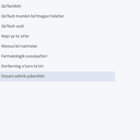
Qo'llanilishi
Qo'llash mumkin bo'lmagan holatlar
Qo'llash usuli
Nojo´ya ta´sirlar
Maxsus ko'rsatmalar
Farmakologik xususiyatlari
Dorilarning o'zaro ta'siri
Dozani oshirib yuborilishi