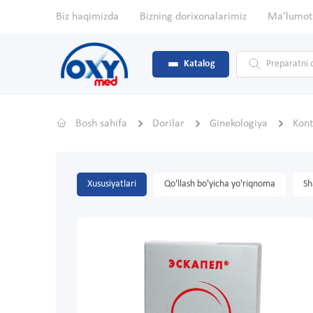
Biz haqimizda
Bizning dorixonalarimiz
Ma'lumot
Katalog
Bosh sahifa
Dorilar
Ginekologiya
Kont
Xususiyatlari
Qo'llash bo'yicha yo'riqnoma
Sh