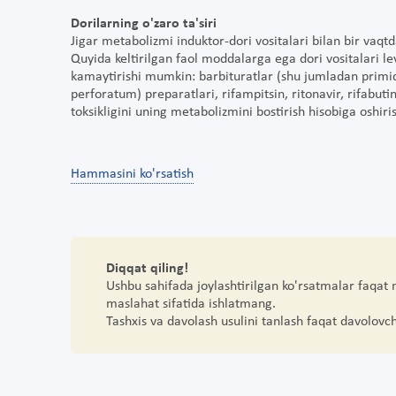
Dorilarning o'zaro ta'siri
Jigar metabolizmi induktor-dori vositalari bilan bir vaq
Quyida keltirilgan faol moddalarga ega dori vositalari l
kamaytirishi mumkin: barbituratlar (shu jumladan primi
perforatum) preparatlari, rifampitsin, ritonavir, rifabuti
toksikligini uning metabolizmini bostirish hisobiga oshir
Hammasini ko'rsatish
Diqqat qiling!
Ushbu sahifada joylashtirilgan ko'rsatmalar faqat
maslahat sifatida ishlatmang.
Tashxis va davolash usulini tanlash faqat davolovc