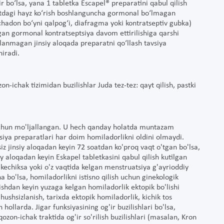
r bo‘lsa, yana 1 tabletka Escapel® preparatini qabul qilish
atdagi hayz ko‘rish boshlanguncha gormonal bo‘lmagan
achadon bo‘yni qalpog‘i, diafragma yoki kontratseptiv gubka)
lgan gormonal kontratseptsiya davom ettirilishiga qarshi
lanmagan jinsiy aloqada preparatni qo‘llash tavsiya
hiradi.
on-ichak tizimidan buzilishlar Juda tez-tez: qayt qilish, pastki
r uchun mo'ljallangan. U hech qanday holatda muntazam
siya preparatlari har doim homiladorlikni oldini olmaydi.
z jinsiy aloqadan keyin 72 soatdan ko'proq vaqt o'tgan bo'lsa,
iy aloqadan keyin Eskapel tabletkasini qabul qilish kutilgan
kechiksa yoki o'z vaqtida kelgan menstruatsiya g'ayrioddiy
 bo'lsa, homiladorlikni istisno qilish uchun ginekologik
lishdan keyin yuzaga kelgan homiladorlik ektopik bo'lishi
hushsizlanish, tarixda ektopik homiladorlik, kichik tos
 hollarda. Jigar funksiyasining og'ir buzilishlari bo'lsa,
qozon-ichak traktida og'ir so'rilish buzilishlari (masalan, Kron