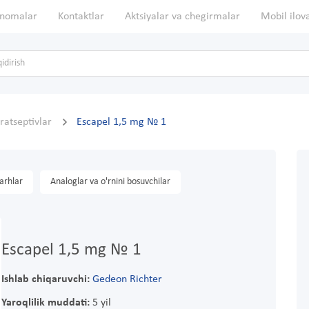
nomalar
Kontaktlar
Aktsiyalar va chegirmalar
Mobil ilov
ratseptivlar
Escapel 1,5 mg № 1
arhlar
Analoglar va o'rnini bosuvchilar
Escapel 1,5 mg № 1
Ishlab chiqaruvchi:
Gedeon Richter
Yaroqlilik muddati:
5 yil