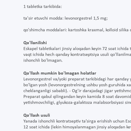
1 tabletka tarkibida:
ta'sir etuvchi modda: levonorgestrel 1,5 mg;
qo'shimcha moddalari: kartoshka kraxmal, kolloid silika 
Qo'llanilishi
Eskapel tabletkalari jinsiy aloqadan keyin 72 soat ichida 
vaqt ichida hech qanday kontratseptsiya usuli qo'llanilma
ishonchli bo'lmagan.
Qo'llash mumkin bo'lmagan holatlar
Levonorgestrel va/yoki preparat tarkibidagi har qanday
bo'lgan yosh (levonorgestrelning ushbu yosh guruhida xa
cheklanganligi sababli). - Og'ir darajadagi jigar yetishm
Preparat qabul qilingandan keyin kamida 8 soat davomida 
yetishmovchiligi, glyukoza-galaktoza malabsorbsiyasi si
Qo'llash usuli
Yanada ishonchli kontratseptiv ta’sirga erishish uchun Es
12 soat ichida (lekin himoyalanmagan jinsiy aloqadan key