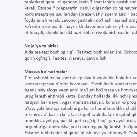
tabletkani qabul qilgandan keyin 3 soat ichida qusish sodi
kerak. Escapel® preparatini qabul qilgandan so‘ng navb
kontratseptsiya usullaridan (prezervativ, spermitsid + b
foydalanish kerak. Levonorgestrelni qo‘llash rejalashtiri
ko‘rsatma emas. Bir hayz sikli davomida takroriy himoya
etilmaydi, chunki bu sikl buzilishlari rivojlanish xavfini os
Nojo´ya ta´sirlar
Juda tez-tez: bosh og'rig'i. Tez-tez: bosh aylanishi. Oshqoz
qorin og'rig'i. Tez-tez: diareya, qayt qilish.
Maxsus ko'rsatmalar
T. n. «shoshilinch» kontratseptsiya favqulodda holatla
kontratseptsiya o'rnini bosmaydi. Shoshilinch kontratsept
Agar jinsiy aloqa vaqti aniq ma'lum bo'lmasa va himoyasi
urug'lanish ehtimoli katta. Bunday hollarda, ikkinchi jins
natijani bermaydi. Agar menstruatsiya 5 kundan ko'proq 
o'tsa, yoki boshqa sabablarga ko'ra homiladorlikka shubha
tekshiruv o'tkazish kerak. Eskapel tabletkalarini qabul qi
mumkin, ayniqsa, pastki qorin og'rig'i bo'lgan ayollarda, 
organlariga operatsiya yoki ularning yallig'lanishi bo'lgan
Eskapel tabletkalarini qabul qilish tavsiya etilmaydi. Osh