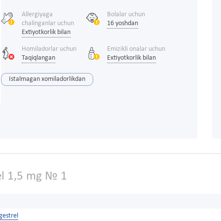
Allergiyaga
Bolalar uchun
chalinganlar uchun
16 yoshdan
Extiyotkorlik bilan
Homiladorlar uchun
Emizikli onalar uchun
Taqiqlangan
Extiyotkorlik bilan
Istalmagan xomiladorlikdan
l 1,5 mg № 1
gestrel