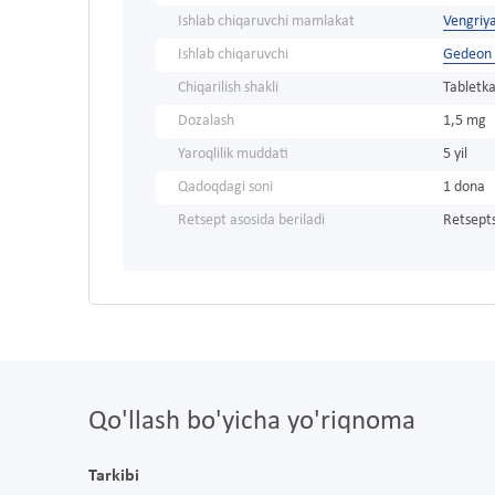
Ishlab chiqaruvchi mamlakat
Vengriy
Ishlab chiqaruvchi
Gedeon 
Chiqarilish shakli
Tabletka
Dozalash
1,5 mg
Yaroqlilik muddati
5 yil
Qadoqdagi soni
1 dona
Retsept asosida beriladi
Retsepts
Qo'llash bo'yicha yo'riqnoma
Tarkibi