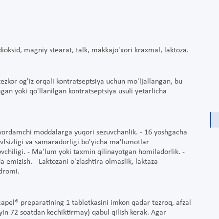
dioksid, magniy stearat, talk, makkajo'xori kraxmal, laktoza.
tezkor og'iz orqali kontratseptsiya uchun mo'ljallangan, bu
gan yoki qo'llanilgan kontratseptsiya usuli yetarlicha
 yordamchi moddalarga yuqori sezuvchanlik. - 16 yoshgacha
vfsizligi va samaradorligi bo'yicha ma'lumotlar
ovchiligi. - Ma'lum yoki taxmin qilinayotgan homiladorlik. -
emizish. - Laktozani o'zlashtira olmaslik, laktaza
ndromi.
capel® preparatining 1 tabletkasini imkon qadar tezroq, afzal
in 72 soatdan kechiktirmay) qabul qilish kerak. Agar