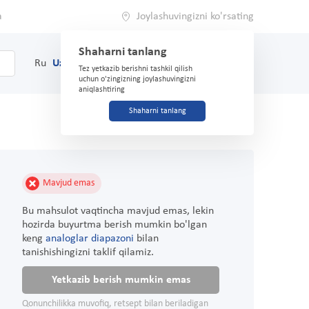
a
Joylashuvingizni ko'rsating
Shaharni tanlang
0
Savat
Ru
Uz
(71) 200-03-03
Tez yetkazib berishni tashkil qilish
uchun o'zingizning joylashuvingizni
aniqlashtiring
Shaharni tanlang
Mavjud emas
Bu mahsulot vaqtincha mavjud emas, lekin
hozirda buyurtma berish mumkin bo'lgan
keng
analoglar diapazoni
bilan
tanishishingizni taklif qilamiz.
Yetkazib berish mumkin emas
Qonunchilikka muvofiq, retsept bilan beriladigan